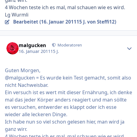
4 Wochen teste ich es mal, mal schauen wie es wird.
Lg Wurmli
Bearbeitet (
16. Januar 2011
15 J.
von Steffi12)
Ersteller-Statistik
malgucken
Moderatoren
16. Januar 2011
15 J.
Guten Morgen,
@malgucken = Es wurde kein Test gemacht, somit also
nicht Nachweisbar.
Ein versuch ist es wert mit dieser Ernährung, ich denke
mal das jeder Körper anders reagiert und man söllte
es versuchen, entwerder es klappt oder ich esse
wieder alle leckeren Dinge.
Ich habe nun so viel schon gelesen hier, man wird ja
ganz wirr.
4 Wochen teste ich es mal, mal schauen wie es wird.