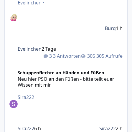
Evelinchen
·
Burg
1 h
Evelinchen
2 Tage
3 Antworten
305 Aufrufe
Neu hier PSO an den Füßen - bitte teilt euer Wissen mit m
Schuppenflechte an Händen und Füßen
Neu hier PSO an den Füßen - bitte teilt euer
Wissen mit mir
Sira222
·
Sira222
6 h
Sira222
2 h