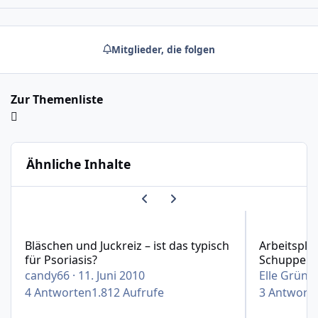
Mitglieder, die folgen
Zur Themenliste
Ähnliche Inhalte
Vorherige Karussell-Folie
Nächste Karussell-Folie
Bläschen und Juckreiz – ist das typisch für Psoriasis?
Arbeitsplatz
Bläschen und Juckreiz – ist das typisch
Arbeitspla
für Psoriasis?
Schuppenf
candy66
·
11. Juni 2010
Elle Grün
·
4
Antworten
1.812
Aufrufe
3
Antwort