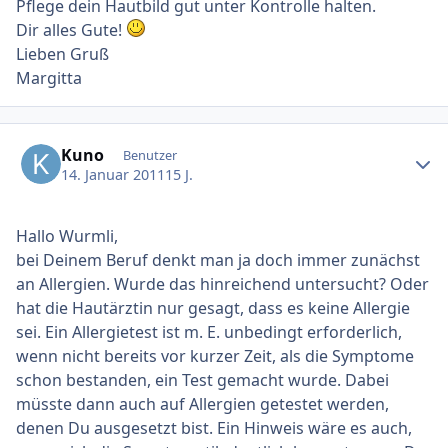
Pflege dein Hautbild gut unter Kontrolle halten.
Dir alles Gute!
Lieben Gruß
Margitta
Ersteller-Statistik
Kuno
Benutzer
14. Januar 2011
15 J.
Hallo Wurmli,
bei Deinem Beruf denkt man ja doch immer zunächst
an Allergien. Wurde das hinreichend untersucht? Oder
hat die Hautärztin nur gesagt, dass es keine Allergie
sei. Ein Allergietest ist m. E. unbedingt erforderlich,
wenn nicht bereits vor kurzer Zeit, als die Symptome
schon bestanden, ein Test gemacht wurde. Dabei
müsste dann auch auf Allergien getestet werden,
denen Du ausgesetzt bist. Ein Hinweis wäre es auch,