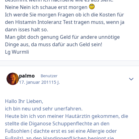
Neine Nein ich schaue erst morgen
Ich werde Sie morgen Fragen ob ich die Kosten für
den Histamin Intoleranz Test tragen muss, wenn ja
dann isses halt so.
Man gibt doch genung Geld für andere unnötige
Dinge aus, da muss dafür auch Geld sein!
Lg Wurmli
Ersteller-Statistik
palmo
Benutzer
17. Januar 2011
15 J.
Hallo Ihr Lieben,
ich bin neu und sehr unerfahren.
Heute bin ich von meiner Hautärztin gekommen, die
stellte die Diganose Schuppenflechte an den
Fußsohlen ( dachte erst es sei eine Allergie oder
Fußpilz), an den Handinnenflächen beginnt sie.