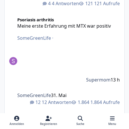
4 Antworten
121 Aufrufe
Meine erste Erfahrung mit MTX war positiv
Psoriasis arthritis
Meine erste Erfahrung mit MTX war positiv
SomeGreenLife
·
Supermom
13 h
SomeGreenLife
31. Mai
12 Antworten
1.864 Aufrufe
Creme ruxolitinib
Psoriasis pustulosa
Creme ruxolitinib
Anmelden
Registrieren
Suche
Menu