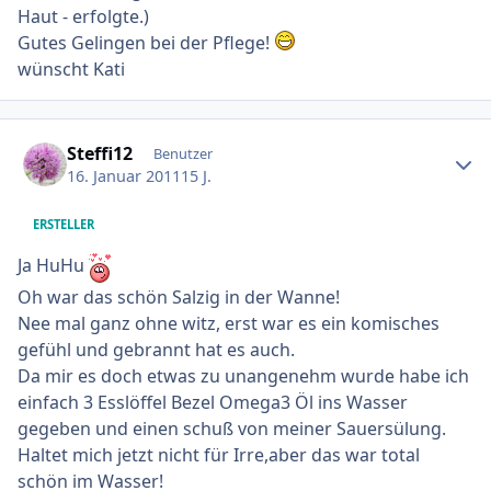
Haut - erfolgte.)
Gutes Gelingen bei der Pflege!
wünscht Kati
Ersteller-Statistik
Steffi12
Benutzer
16. Januar 2011
15 J.
ERSTELLER
Ja HuHu
Oh war das schön Salzig in der Wanne!
Nee mal ganz ohne witz, erst war es ein komisches
gefühl und gebrannt hat es auch.
Da mir es doch etwas zu unangenehm wurde habe ich
einfach 3 Esslöffel Bezel Omega3 Öl ins Wasser
gegeben und einen schuß von meiner Sauersülung.
Haltet mich jetzt nicht für Irre,aber das war total
schön im Wasser!