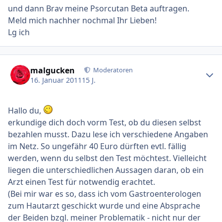
und dann Brav meine Psorcutan Beta auftragen.
Meld mich nachher nochmal Ihr Lieben!
Lg ich
Ersteller-Statistik
malgucken
Moderatoren
16. Januar 2011
15 J.
Hallo du,
erkundige dich doch vorm Test, ob du diesen selbst
bezahlen musst. Dazu lese ich verschiedene Angaben
im Netz. So ungefähr 40 Euro dürften evtl. fällig
werden, wenn du selbst den Test möchtest. Vielleicht
liegen die unterschiedlichen Aussagen daran, ob ein
Arzt einen Test für notwendig erachtet.
(Bei mir war es so, dass ich vom Gastroenterologen
zum Hautarzt geschickt wurde und eine Absprache
der Beiden bzgl. meiner Problematik - nicht nur der