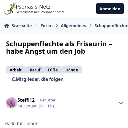
Zu Inhalt springen
Psoriasis-Netz
Anmelden
Gemeinsam mit Schuppenflechte
Startseite
Foren
Allgemeines
Schuppenflecht
Schuppenflechte als Friseurin –
habe Angst um den Job
Arbeit
Beruf
Füße
Hände
Mitglieder, die folgen
Ersteller-Statistik
Steffi12
Benutzer
14. Januar 2011
15 J.
Hallo Ihr Lieben,