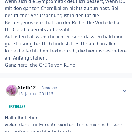
wenn sich die Symptomatik deutlich bessert, wenn Du
mit den ganzen Chemikalien nichts zu tun hast. Bei
beruflicher Verursachung ist in der Tat die
Berufsgenossenschaft an der Reihe. Die Vorteile hat
Dir Claudia bereits aufgezählt.
Auf jeden Fall wünsche ich Dir sehr, dass Du bald eine
gute Lösung für Dich findest. Lies Dir auch in aller
Ruhe die fachlichen Texte durch, die hier insbesondere
am Anfang stehen.
Ganz herzliche Grüße von Kuno
Ersteller-Statistik
Steffi12
Benutzer
15. Januar 2011
15 J.
ERSTELLER
Hallo Ihr lieben,
vielen dank für Eure Antworten, fühle mich echt sehr
gut aufgehoben hier bei euch.