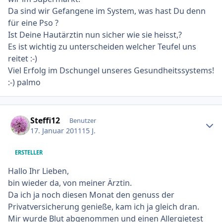
Da sind wir Gefangene im System, was hast Du denn
für eine Pso ?
Ist Deine Hautärztin nun sicher wie sie heisst,?
Es ist wichtig zu unterscheiden welcher Teufel uns
reitet :-)
Viel Erfolg im Dschungel unseres Gesundheitssystems!
:-) palmo
Ersteller-Statistik
Steffi12
Benutzer
17. Januar 2011
15 J.
ERSTELLER
Hallo Ihr Lieben,
bin wieder da, von meiner Ärztin.
Da ich ja noch diesen Monat den genuss der
Privatversicherung genieße, kam ich ja gleich dran.
Mir wurde Blut abgenommen und einen Allergietest