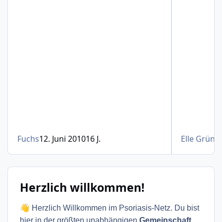
Fuchs
12. Juni 2010
16 J.
Elle Grün
23
Herzlich willkommen!
👋
Herzlich Willkommen im Psoriasis-Netz. Du bist
hier in der größten unabhängigen
Gemeinschaft