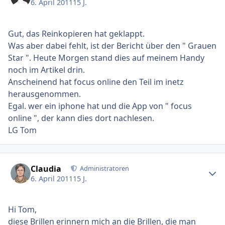
6. April 2011
15 J.
Gut, das Reinkopieren hat geklappt.
Was aber dabei fehlt, ist der Bericht über den " Grauen
Star ". Heute Morgen stand dies auf meinem Handy
noch im Artikel drin.
Anscheinend hat focus online den Teil im inetz
herausgenommen.
Egal. wer ein iphone hat und die App von " focus
online ", der kann dies dort nachlesen.
LG Tom
Ersteller-Statistik
Claudia
Administratoren
6. April 2011
15 J.
Hi Tom,
diese Brillen erinnern mich an die Brillen, die man