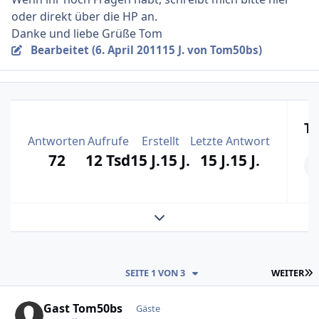
oder direkt über die HP an.
Danke und liebe Grüße Tom
Bearbeitet (
6. April 2011
15 J.
von Tom50bs)
T
Antworten
Aufrufe
Erstellt
Letzte Antwort
72
12 Tsd
15 J.
15 J.
15 J.
15 J.
Themenansicht erweitern
L
SEITE 1 VON 3
WEITER
Gast Tom50bs
Gäste