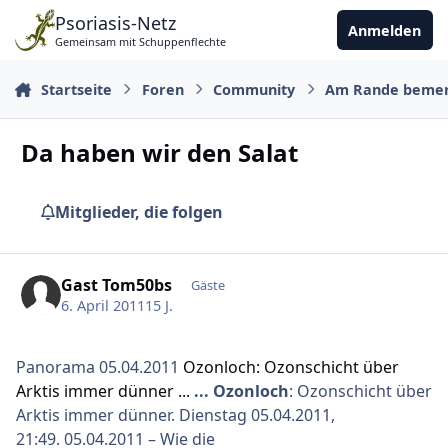
Zu Inhalt springen
Psoriasis-Netz
Anmelden
Gemeinsam mit Schuppenflechte
Startseite
Foren
Community
Am Rande beme
Da haben wir den Salat
Mitglieder, die folgen
Gast Tom50bs
Gäste
6. April 2011
15 J.
Panorama 05.04.2011
Ozonloch: Ozonschicht über
Arktis immer dünner ...
...
Ozonloch
: Ozonschicht über
Arktis immer dünner. Dienstag 05.04.2011,
21:49. 05.04.2011 – Wie die