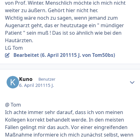
von Prof. Winter. Menschlich möchte ich mich nicht
weiter zu äußern. Gehört hier nicht her.
Wichtig wäre noch zu sagen, wenn jemand zum
Augenarzt geht, das er heutzutage ein " mündiger
Patient " sein muß ! Das ist so ähnlich wie bei den
Hautärzten.
LG Tom
Bearbeitet (
6. April 2011
15 J.
von Tom50bs)
Ersteller-Statistik
Kuno
Benutzer
6. April 2011
15 J.
@ Tom
Ich achte immer sehr darauf, dass ich von meinen
Kollegen korrekt behandelt werde. In den meisten
Fällen gelingt mir das auch. Vor einer eingreifenden
Maßnahme informiere ich mich zunächst selbst, wenn