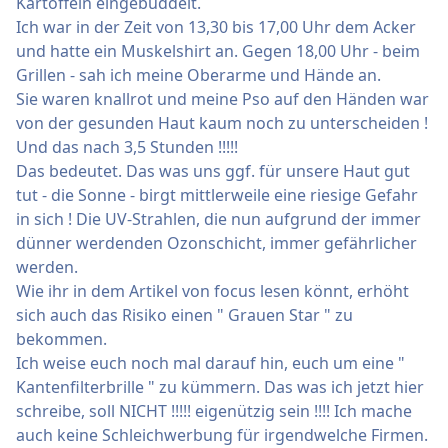
Kartoffeln eingebuddelt.
Ich war in der Zeit von 13,30 bis 17,00 Uhr dem Acker
und hatte ein Muskelshirt an. Gegen 18,00 Uhr - beim
Grillen - sah ich meine Oberarme und Hände an.
Sie waren knallrot und meine Pso auf den Händen war
von der gesunden Haut kaum noch zu unterscheiden !
Und das nach 3,5 Stunden !!!!!
Das bedeutet. Das was uns ggf. für unsere Haut gut
tut - die Sonne - birgt mittlerweile eine riesige Gefahr
in sich ! Die UV-Strahlen, die nun aufgrund der immer
dünner werdenden Ozonschicht, immer gefährlicher
werden.
Wie ihr in dem Artikel von focus lesen könnt, erhöht
sich auch das Risiko einen " Grauen Star " zu
bekommen.
Ich weise euch noch mal darauf hin, euch um eine "
Kantenfilterbrille " zu kümmern. Das was ich jetzt hier
schreibe, soll NICHT !!!!! eigenützig sein !!!! Ich mache
auch keine Schleichwerbung für irgendwelche Firmen.