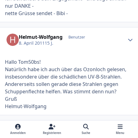
nur DANKE -
nette Grüsse sendet - Bibi -
Ersteller-Statistik
Helmut-Wolfgang
Benutzer
8. April 2011
15 J.
Hallo Tom50bs!
Natürlich habe ich auch über das Ozonloch gelesen,
insbesondere über die schädlichen UV-B-Strahlen.
Andererseits sollen gerade diese Strahlen gegen
Schuppenflechte helfen. Was stimmt denn nun?
Gruß
Helmut-Wolfgang
Gast Tom50bs
Gäste
Anmelden
Registrieren
Suche
Menu
10. April 2011
15 J.