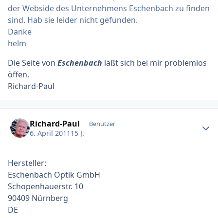
der Webside des Unternehmens Eschenbach zu finden
sind. Hab sie leider nicht gefunden.
Danke
helm
Die Seite von
Eschenbach
läßt sich bei mir problemlos
öffen.
Richard-Paul
Ersteller-Statistik
Richard-Paul
Benutzer
6. April 2011
15 J.
Hersteller:
Eschenbach Optik GmbH
Schopenhauerstr. 10
90409 Nürnberg
DE