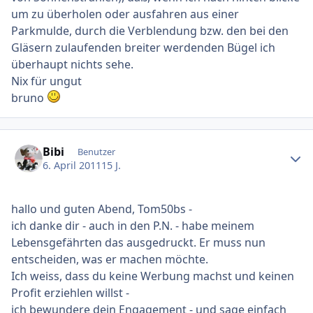
um zu überholen oder ausfahren aus einer
Parkmulde, durch die Verblendung bzw. den bei den
Gläsern zulaufenden breiter werdenden Bügel ich
überhaupt nichts sehe.
Nix für ungut
bruno
Ersteller-Statistik
Bibi
Benutzer
6. April 2011
15 J.
hallo und guten Abend, Tom50bs -
ich danke dir - auch in den P.N. - habe meinem
Lebensgefährten das ausgedruckt. Er muss nun
entscheiden, was er machen möchte.
Ich weiss, dass du keine Werbung machst und keinen
Profit erziehlen willst -
ich bewundere dein Engagement - und sage einfach