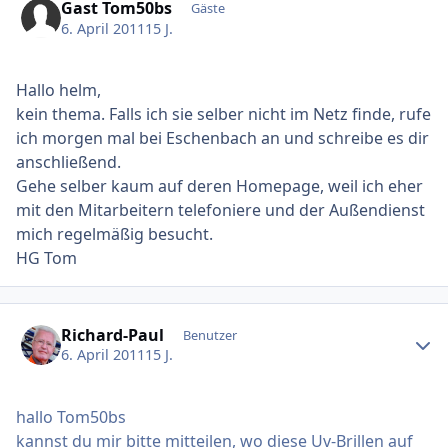
Gast Tom50bs
Gäste
6. April 2011
15 J.
Hallo helm,
kein thema. Falls ich sie selber nicht im Netz finde, rufe
ich morgen mal bei Eschenbach an und schreibe es dir
anschließend.
Gehe selber kaum auf deren Homepage, weil ich eher
mit den Mitarbeitern telefoniere und der Außendienst
mich regelmäßig besucht.
HG Tom
Ersteller-Statistik
Richard-Paul
Benutzer
6. April 2011
15 J.
hallo Tom50bs
kannst du mir bitte mitteilen, wo diese Uv-Brillen auf