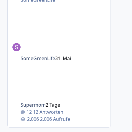
SomeGreenLife
·
SomeGreenLife
31. Mai
Supermom
2 Tage
12 Antworten
2.006 Aufrufe