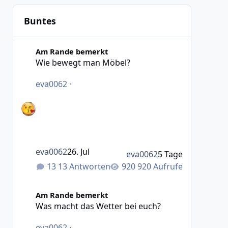
Buntes
Wie bewegt man Möbel?
Am Rande bemerkt
Wie bewegt man Möbel?
eva0062
·
eva0062
26. Jul
eva0062
5 Tage
13 Antworten
920 Aufrufe
Was macht das Wetter bei euch?
Am Rande bemerkt
Was macht das Wetter bei euch?
eva0062
·