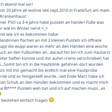
ich ebend mal vor!
bin 20 Jahre alt wohne seit sept.2010 in Frankfurt am main.
m Krankenhaus!
iner PSO ca 3-4 Jahre habe pusteln an hände+ Füße was
 wie im Winter nervt =_=
end wie ich es bekommen habe:
Handinnen flächen an mit 2 kleinen Pusteln ich öffnete
upp die wupp waren es mehr an den Händen eine woche
auch an den Fußsohlen an...darauf hin bin ich zum Hautarzt
eiter helfen konnte und mir aufen crems verschrieben hat
n...Somit bin ich in die Hautklinik gefahren dort wurden
ts mit mir gemacht bis endlich mal eine Hautprobe
e und es festgestellt wurde...seit Ende März habe ich
rken Schub an den Händen bekommen und es macht mich
ese Bl**** Pusteln weh tun und ich auf machen muss...es
 bestehen einfach fragen