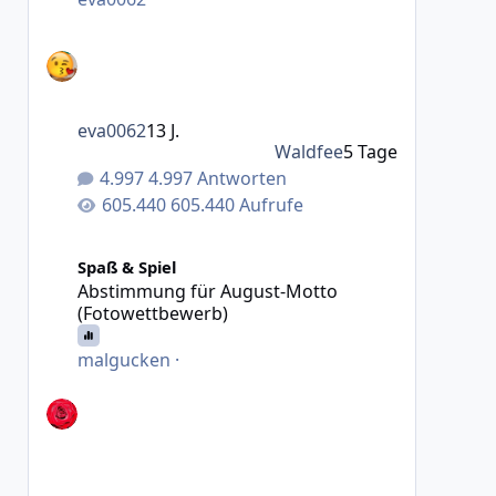
eva0062
13 J.
Waldfee
5 Tage
4.997 Antworten
605.440 Aufrufe
Abstimmung für August-Motto (Fotowettbewerb)
Spaß & Spiel
Abstimmung für August-Motto
(Fotowettbewerb)
malgucken
·