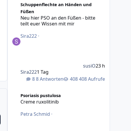
Schuppenflechte an Händen und
Füßen
Neu hier PSO an den Füßen - bitte
teilt euer Wissen mit mir
Sira222
·
susiO
23 h
Sira222
1 Tag
8 Antworten
408 Aufrufe
Creme ruxolitinib
Psoriasis pustulosa
Creme ruxolitinib
Petra Schmid
·