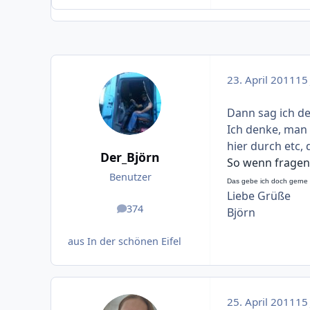
23. April 2011
15 
Dann sag ich de
Ich denke, man 
hier durch etc,
Der_Björn
So wenn fragen
Benutzer
Das gebe ich doch gerne
Liebe Grüße
374
Björn
Beiträge
aus In der schönen Eifel
25. April 2011
15 