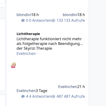
blondini
18 h
blondini
18 h
0 Antworten
133 Aufrufe
Lichtherapie funktioniert nicht mehr als Folgetherapie
Lichttherapie
Lichtherapie funktioniert nicht mehr
als Folgetherapie nach Beendigung
der Skyrizi Therapie
Evelinchen
·
Evelinchen
21 h
Evelinchen
3 Tage
4 Antworten
487 Aufrufe
Neu hier PSO an den Füßen - bitte teilt euer Wissen mit 