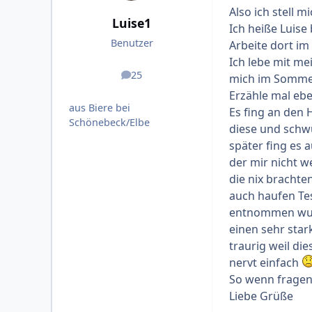
Also ich stell m
Luise1
Ich heiße Luise 
Benutzer
Arbeite dort i
Ich lebe mit me
25
mich im Sommer
Beiträge
Erzähle mal eb
aus Biere bei
Es fing an den 
Schönebeck/Elbe
diese und schw
später fing es 
der mir nicht w
die nix brachte
auch haufen Tes
entnommen wurd
einen sehr sta
traurig weil di
nervt einfach
So wenn fragen
Liebe Grüße