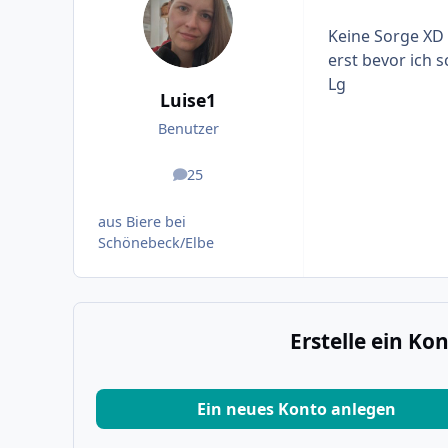
Keine Sorge XD 
erst bevor ich 
Lg
Luise1
Benutzer
25
Beiträge
aus Biere bei
Schönebeck/Elbe
Erstelle ein K
Ein neues Konto anlegen