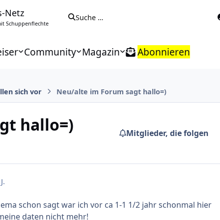
s-Netz
Suche …
t Schuppenflechte
iser
Community
Magazin
Abonnieren
len sich vor
Neu/alte im Forum sagt hallo=)
gt hallo=)
Mitglieder, die folgen
J.
hema schon sagt war ich vor ca 1-1 1/2 jahr schonmal hier
 meine daten nicht mehr!