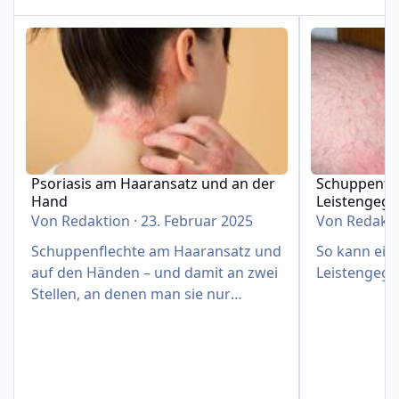
Psoriasis am Haaransatz und an der Hand
Schuppenflech
Psoriasis am Haaransatz und an der
Schuppenfle
Hand
Leistengeg
Von
Redaktion
·
23. Februar 2025
Von
Redakt
Schuppenflechte am Haaransatz und
So kann eine
auf den Händen – und damit an zwei
Leistengege
Stellen, an denen man sie nur
schwer verbergen kann