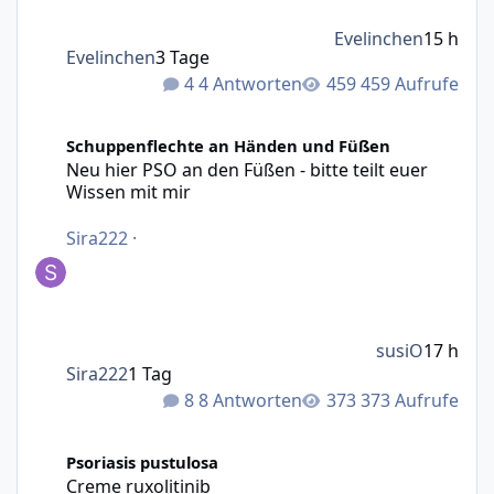
Evelinchen
15 h
Evelinchen
3 Tage
4 Antworten
459 Aufrufe
Neu hier PSO an den Füßen - bitte teilt euer Wissen mit m
Schuppenflechte an Händen und Füßen
Neu hier PSO an den Füßen - bitte teilt euer
Wissen mit mir
Sira222
·
susiO
17 h
Sira222
1 Tag
8 Antworten
373 Aufrufe
Creme ruxolitinib
Psoriasis pustulosa
Creme ruxolitinib