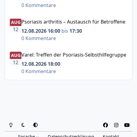
0 Kommentare
Psoriasis arthritis – Austausch für Betroffene
Psoriasis arthritis – Austausch für Betroffene
AUG
12
12.08.2026 16:00
bis
17:30
0 Kommentare
Varel: Treffen der Psoriasis-Selbsthilfegruppe
Varel: Treffen der Psoriasis-Selbsthilfegruppe
AUG
12
12.08.2026 18:00
0 Kommentare
Heller Modus
Dunkler Modus
Systemeinstellung
f
i
y
a
n
o
Sprache
Datenschutzerklärung
Kontakt