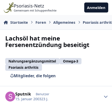
Zu Inhalt springen
Psoriasis-Netz
Anmelden
Gemeinsam mit Schuppenflechte
Startseite
Foren
Allgemeines
Psoriasis arthrit
Lachsöl hat meine
Fersenentzündung beseitigt
Nahrungsergänzungsmittel
Omega-3
Psoriasis arthritis
Mitglieder, die folgen
Ersteller-Statistik
Sputnik
Benutzer
15. Januar 2003
23 J.