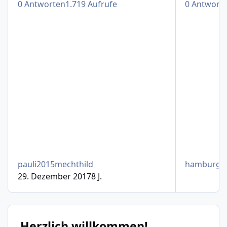
0
Antworten
1.719
Aufrufe
0
Antwort
pauli2015mechthild
hamburge
29. Dezember 2017
8 J.
Herzlich willkommen!