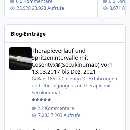
0 Kommentare
0 Komm
23.928 Aufrufe
8.6
Blog-Einträge
Therapieverlauf und Spritzenintervalle mit Cosentyx®(S
Therapieverlauf und
Spritzenintervalle mit
Cosentyx®(Secukinumab) vom
13.03.2017 bis Dez. 2021
GrBaer185
in
Cosentyx® - Erfahrungen
und Überlegungen zur Therapie mit
Secukinumab
2 Kommentare
7.203 Aufrufe
Cosentyx® (Secukinumab) - Studien zur Therapie der Plaqu