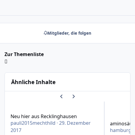
Mitglieder, die folgen
Zur Themenliste
Ähnliche Inhalte
Vorherige Karussell-Folie
Nächste Karussell-Folie
Neu hier aus Recklinghausen
aminosäuren 
Neu hier aus Recklinghausen
pauli2015mechthild
·
29. Dezember
aminosäur
2017
hamburge