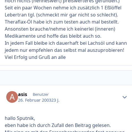
noch nichts (nenneswert) preiswerteres gefunden.)
Seit ein paar Wochen nehme ich zusätzlich 1 Eßlöffel
Lebertran tgl. (schmeckt mir gar nicht so schlecht).
Theraflax-Öl habe ich zum testen auch mal bestellt.
Ansonsten brauche/nehme ich keinerlei (inneren)
Medikamente und hoffe das bleibt auch so.
In jedem Fall bleibe ich dauerhaft bei Lachsöl und kann
jedem nur empfehlen das selbst mal auszuprobieren!
Viel Erfolg und Gruß an alle
Ersteller-Statistik
asis
Benutzer
26. Februar 2003
23 J.
hallo Sputnik,
eben habe ich durch Zufall den Beitrag gelesen.