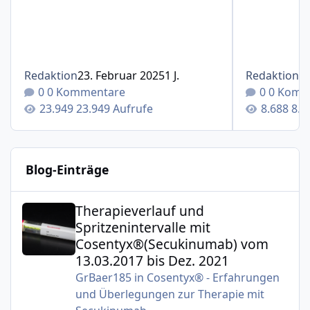
Redaktion
23. Februar 2025
1 J.
Redaktion
1
0 Kommentare
0 Komm
23.949 Aufrufe
8.6
Blog-Einträge
Therapieverlauf und Spritzenintervalle mit Cosentyx®(S
Therapieverlauf und
Spritzenintervalle mit
Cosentyx®(Secukinumab) vom
13.03.2017 bis Dez. 2021
GrBaer185
in
Cosentyx® - Erfahrungen
und Überlegungen zur Therapie mit