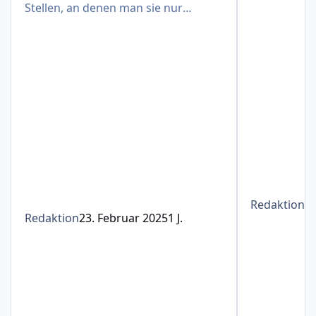
Stellen, an denen man sie nur
schwer verbergen kann
Redaktion
1
Redaktion
23. Februar 2025
1 J.