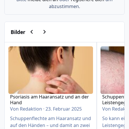
abzustimmen.
Vorherige Karussell-Folie
Nächste Karussell-Folie
Bilder
Psoriasis am Haaransatz und an der Hand
Schuppenflech
Psoriasis am Haaransatz und an der
Schuppenfle
Hand
Leistengeg
Von
Redaktion
·
23. Februar 2025
Von
Redakt
Schuppenflechte am Haaransatz und
So kann eine
auf den Händen – und damit an zwei
Leistengege