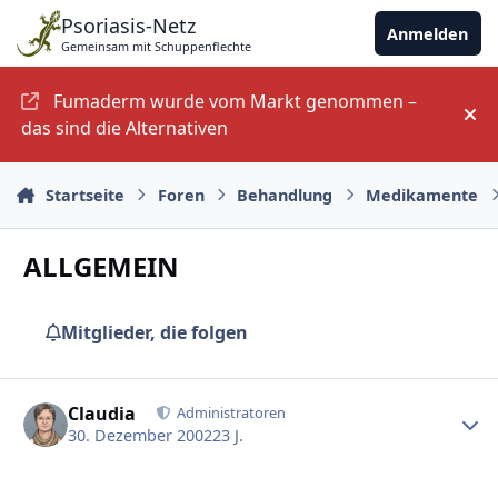
Zu Inhalt springen
Psoriasis-Netz
Anmelden
Gemeinsam mit Schuppenflechte
Fumaderm wurde vom Markt genommen –
An
das sind die Alternativen
Startseite
Foren
Behandlung
Medikamente
ALLGEMEIN
Mitglieder, die folgen
Ersteller-Statistik
Claudia
Administratoren
30. Dezember 2002
23 J.