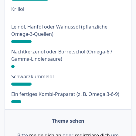
: 0%
Krillöl
Leinöl, Hanföl oder Walnussöl (pflanzliche
: 18%
Omega-3-Quellen)
Nachtkerzenöl oder Borretschöl (Omega-6 /
: 3%
Gamma-Linolensäure)
: 18%
Schwarzkümmelöl
: 9%
Ein fertiges Kombi-Präparat (z. B. Omega 3-6-9)
Thema sehen
Bitte
melde dich an
oder
registriere dich
um