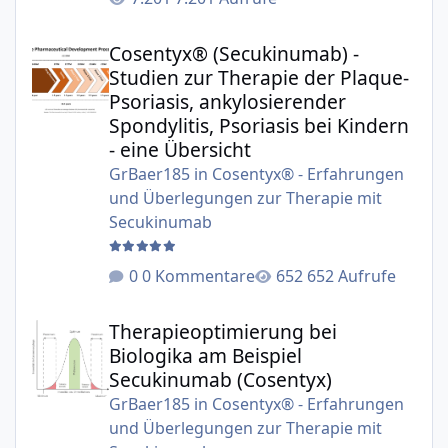
Cosentyx® (Secukinumab) - Studien zur Therapie der Plaqu
Cosentyx® (Secukinumab) -
Studien zur Therapie der Plaque-
Psoriasis, ankylosierender
Spondylitis, Psoriasis bei Kindern
- eine Übersicht
GrBaer185
in
Cosentyx® - Erfahrungen
und Überlegungen zur Therapie mit
Secukinumab
0 Kommentare
652 Aufrufe
Therapieoptimierung bei Biologika am Beispiel Secukinu
Therapieoptimierung bei
Biologika am Beispiel
Secukinumab (Cosentyx)
GrBaer185
in
Cosentyx® - Erfahrungen
und Überlegungen zur Therapie mit