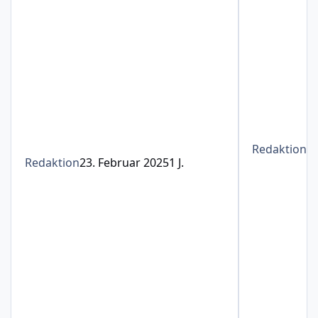
Redaktion
1
Redaktion
23. Februar 2025
1 J.