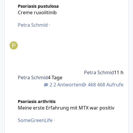
Creme ruxolitinib
Psoriasis pustulosa
Creme ruxolitinib
Petra Schmid
·
Petra Schmid
11 h
Petra Schmid
4 Tage
2 Antworten
468 Aufrufe
Meine erste Erfahrung mit MTX war positiv
Psoriasis arthritis
Meine erste Erfahrung mit MTX war positiv
SomeGreenLife
·