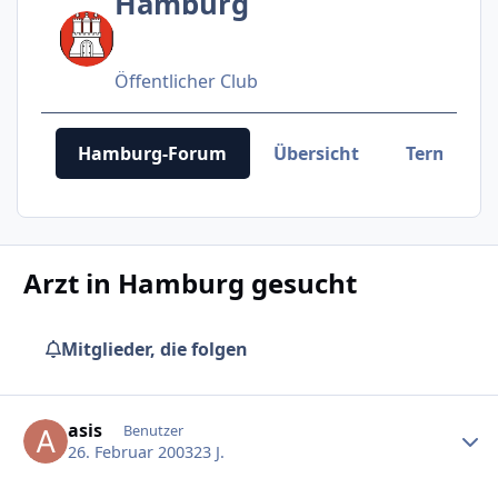
Hamburg
Öffentlicher Club
Hamburg-Forum
Übersicht
Termine
Arzt in Hamburg gesucht
Mitglieder, die folgen
Ersteller-Statistik
asis
Benutzer
26. Februar 2003
23 J.