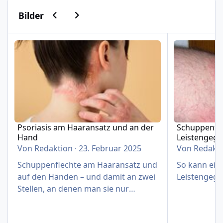
Vorherige Karussell-Folie
Nächste Karussell-Folie
Bilder
Psoriasis am Haaransatz und an der Hand
Schuppenflech
Psoriasis am Haaransatz und an der
Schuppenfle
Hand
Leistengeg
Von
Redaktion
·
23. Februar 2025
Von
Redakt
Schuppenflechte am Haaransatz und
So kann eine
auf den Händen – und damit an zwei
Leistengege
Stellen, an denen man sie nur
schwer verbergen kann