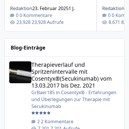
Redaktion
23. Februar 2025
1 J.
Redaktion
1
0 Kommentare
0 Komm
23.928 Aufrufe
8.6
Blog-Einträge
Therapieverlauf und Spritzenintervalle mit Cosentyx®(S
Therapieverlauf und
Spritzenintervalle mit
Cosentyx®(Secukinumab) vom
13.03.2017 bis Dez. 2021
GrBaer185
in
Cosentyx® - Erfahrungen
und Überlegungen zur Therapie mit
Secukinumab
2 Kommentare
7.201 Aufrufe