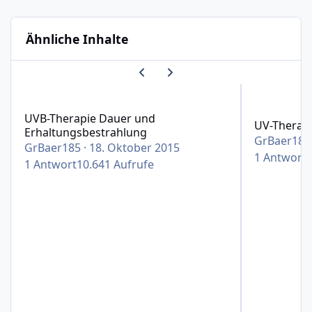
Ähnliche Inhalte
Vorherige Karussell-Folie
Nächste Karussell-Folie
UVB-Therapie Dauer und Erhaltungsbestrahlung
UV-Therapie
UVB-Therapie Dauer und
UV-Therap
Erhaltungsbestrahlung
GrBaer185
GrBaer185
·
18. Oktober 2015
1
Antwort
1
Antwort
10.641
Aufrufe