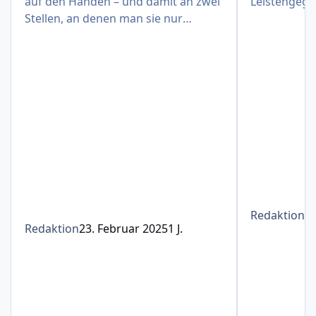
auf den Händen – und damit an zwei
Leistengege
Stellen, an denen man sie nur
schwer verbergen kann
Redaktion
1
Redaktion
23. Februar 2025
1 J.