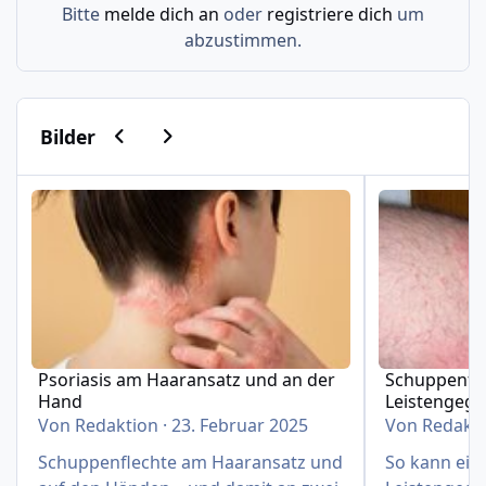
Bitte
melde dich an
oder
registriere dich
um
abzustimmen.
Vorherige Karussell-Folie
Nächste Karussell-Folie
Bilder
Psoriasis am Haaransatz und an der Hand
Schuppenflech
Psoriasis am Haaransatz und an der
Schuppenfle
Hand
Leistengeg
Von
Redaktion
·
23. Februar 2025
Von
Redakt
Schuppenflechte am Haaransatz und
So kann eine