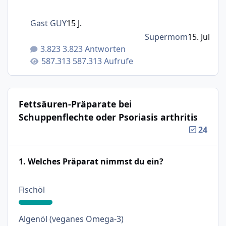
Gast GUY
15 J.
Supermom
15. Jul
3.823 Antworten
587.313 Aufrufe
Fettsäuren-Präparate bei
Schuppenflechte oder Psoriasis arthritis
24
1. Welches Präparat nimmst du ein?
: 18%
Fischöl
: 31%
Algenöl (veganes Omega-3)