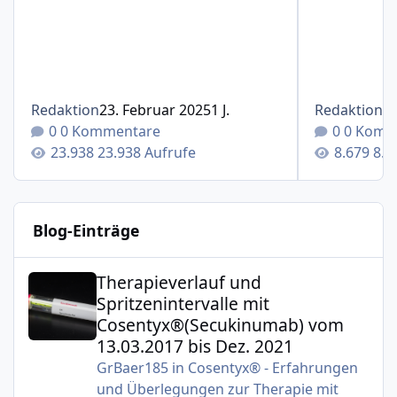
Redaktion
23. Februar 2025
1 J.
Redaktion
1
0 Kommentare
0 Komm
23.938 Aufrufe
8.6
Blog-Einträge
Therapieverlauf und Spritzenintervalle mit Cosentyx®(S
Therapieverlauf und
Spritzenintervalle mit
Cosentyx®(Secukinumab) vom
13.03.2017 bis Dez. 2021
GrBaer185
in
Cosentyx® - Erfahrungen
und Überlegungen zur Therapie mit