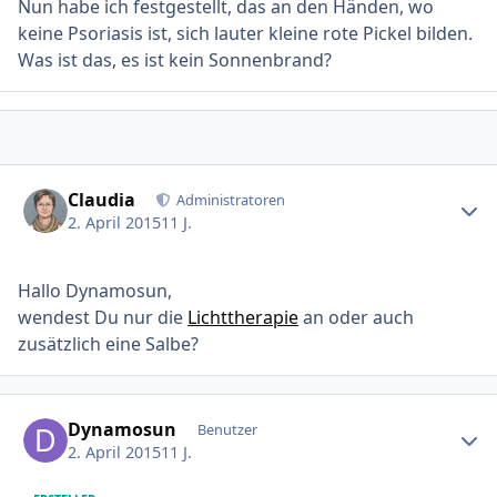
Nun habe ich festgestellt, das an den Händen, wo
keine Psoriasis ist, sich lauter kleine rote Pickel bilden.
Was ist das, es ist kein Sonnenbrand?
Ersteller-Statistik
Claudia
Administratoren
2. April 2015
11 J.
Hallo Dynamosun,
wendest Du nur die
Lichttherapie
an oder auch
zusätzlich eine Salbe?
Ersteller-Statistik
Dynamosun
Benutzer
2. April 2015
11 J.