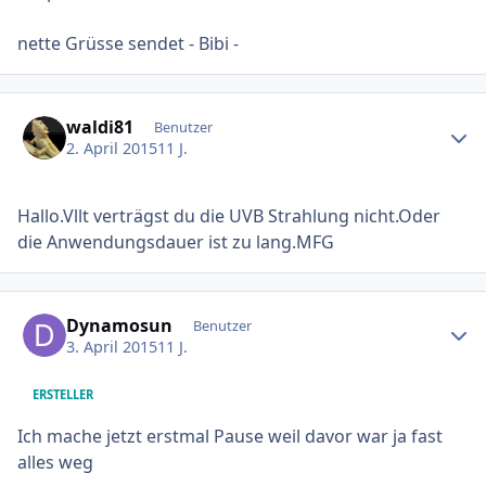
nette Grüsse sendet - Bibi -
Ersteller-Statistik
waldi81
Benutzer
2. April 2015
11 J.
Hallo.Vllt verträgst du die UVB Strahlung nicht.Oder
die Anwendungsdauer ist zu lang.MFG
Ersteller-Statistik
Dynamosun
Benutzer
3. April 2015
11 J.
ERSTELLER
Ich mache jetzt erstmal Pause weil davor war ja fast
alles weg