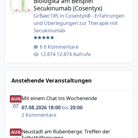
Biologika am Beispiel
Secukinumab (Cosentyx)
GrBaer185
in
Cosentyx® - Erfahrungen
und Überlegungen zur Therapie mit
Secukinumab
6 Kommentare
12.874 Aufrufe
Anstehende Veranstaltungen
Mit einem Chat ins Wochenende
Mit einem Chat ins Wochenende
AUG
07
07.08.2026 18:00
bis
20:00
2 Kommentare
Neustadt am Rübenberge: Treffen der Selbsthilfegruppe
Neustadt am Rübenberge: Treffen der
AUG
Selbsthilfegruppe