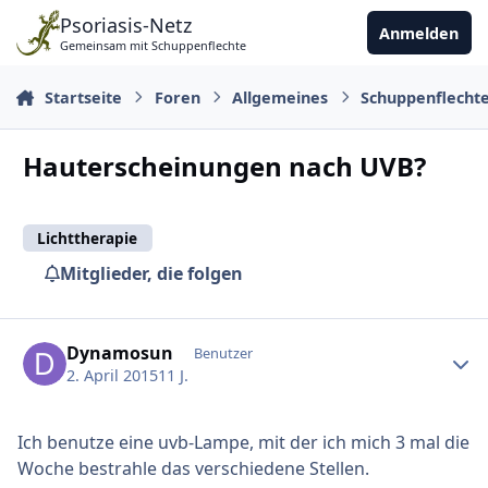
Zu Inhalt springen
Psoriasis-Netz
Anmelden
Gemeinsam mit Schuppenflechte
Startseite
Foren
Allgemeines
Schuppenflecht
Hauterscheinungen nach UVB?
Lichttherapie
Mitglieder, die folgen
Ersteller-Statistik
Dynamosun
Benutzer
2. April 2015
11 J.
Ich benutze eine uvb-Lampe, mit der ich mich 3 mal die
Woche bestrahle das verschiedene Stellen.