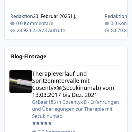
Redaktion
23. Februar 2025
1 J.
Redaktion
1
0 Kommentare
0 Komm
23.923 Aufrufe
8.6
Blog-Einträge
Therapieverlauf und Spritzenintervalle mit Cosentyx®(S
Therapieverlauf und
Spritzenintervalle mit
Cosentyx®(Secukinumab) vom
13.03.2017 bis Dez. 2021
GrBaer185
in
Cosentyx® - Erfahrungen
und Überlegungen zur Therapie mit
Secukinumab
2 Kommentare