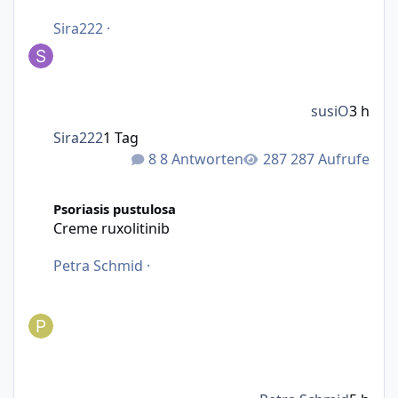
Sira222
·
susiO
3 h
Sira222
1 Tag
8 Antworten
287 Aufrufe
Creme ruxolitinib
Psoriasis pustulosa
Creme ruxolitinib
Petra Schmid
·