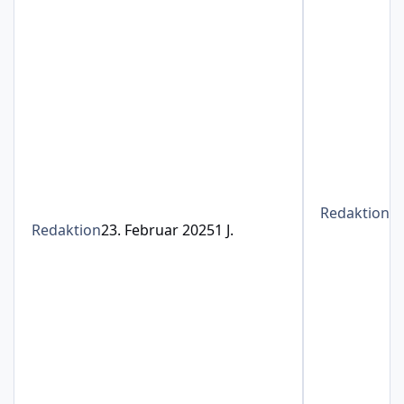
Redaktion
1
Redaktion
23. Februar 2025
1 J.