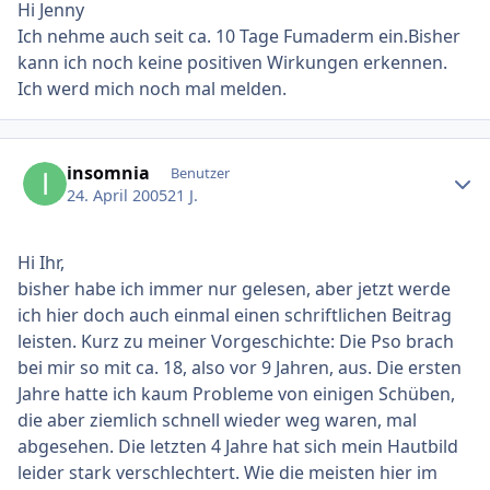
Hi Jenny
Ich nehme auch seit ca. 10 Tage Fumaderm ein.Bisher
kann ich noch keine positiven Wirkungen erkennen.
Ich werd mich noch mal melden.
Ersteller-Statistik
insomnia
Benutzer
24. April 2005
21 J.
Hi Ihr,
bisher habe ich immer nur gelesen, aber jetzt werde
ich hier doch auch einmal einen schriftlichen Beitrag
leisten. Kurz zu meiner Vorgeschichte: Die Pso brach
bei mir so mit ca. 18, also vor 9 Jahren, aus. Die ersten
Jahre hatte ich kaum Probleme von einigen Schüben,
die aber ziemlich schnell wieder weg waren, mal
abgesehen. Die letzten 4 Jahre hat sich mein Hautbild
leider stark verschlechtert. Wie die meisten hier im