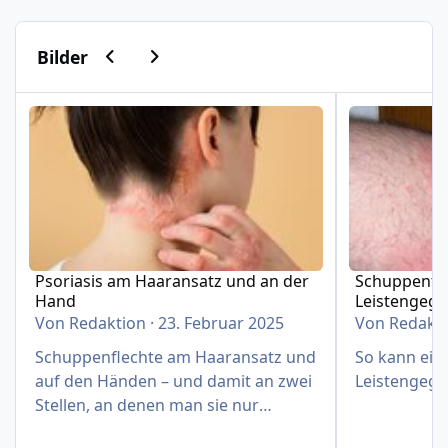
Vorherige Karussell-Folie
Nächste Karussell-Folie
Bilder
Psoriasis am Haaransatz und an der Hand
Schuppenflech
Psoriasis am Haaransatz und an der
Schuppenfle
Hand
Leistengeg
Von
Redaktion
·
23. Februar 2025
Von
Redakt
Schuppenflechte am Haaransatz und
So kann eine
auf den Händen – und damit an zwei
Leistengege
Stellen, an denen man sie nur
schwer verbergen kann