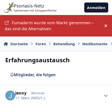
Zu Inhalt springen
Psoriasis-Netz
Anmelden
Gemeinsam mit Schuppenflechte
Fumaderm wurde vom Markt genommen –
An
das sind die Alternativen
Startseite
Foren
Behandlung
Medikamente
Erfahrungsaustausch
Mitglieder, die folgen
Ersteller-Statistik
Jenny
Benutzer
11. März 2005
21 J.