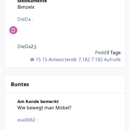
Medikamente
Bimzelx
DieDa
·
DieDa
2 J.
Pedd
3 Tage
15 Antworten
7.182 Aufrufe
Buntes
Wie bewegt man Möbel?
Am Rande bemerkt
Wie bewegt man Möbel?
eva0062
·