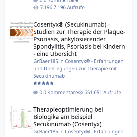
7.196 Aufrufe
Cosentyx® (Secukinumab) - Studien zur Therapie der Plaqu
Cosentyx® (Secukinumab) -
Studien zur Therapie der Plaque-
Psoriasis, ankylosierender
Spondylitis, Psoriasis bei Kindern
- eine Übersicht
GrBaer185
in
Cosentyx® - Erfahrungen
und Überlegungen zur Therapie mit
Secukinumab
0 Kommentare
651 Aufrufe
Therapieoptimierung bei Biologika am Beispiel Secukinu
Therapieoptimierung bei
Biologika am Beispiel
Secukinumab (Cosentyx)
GrBaer185
in
Cosentyx® - Erfahrungen