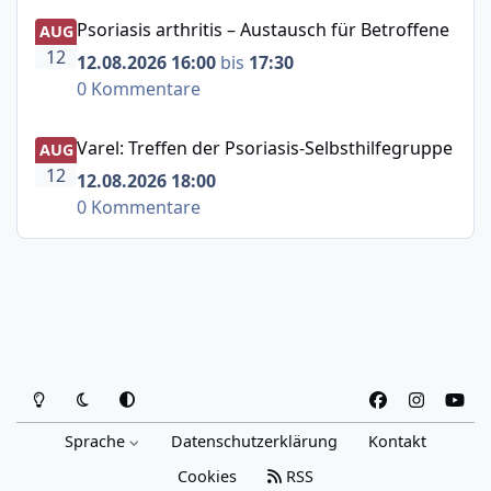
Psoriasis arthritis – Austausch für Betroffene
Psoriasis arthritis – Austausch für Betroffene
AUG
12
12.08.2026 16:00
bis
17:30
0 Kommentare
Varel: Treffen der Psoriasis-Selbsthilfegruppe
Varel: Treffen der Psoriasis-Selbsthilfegruppe
AUG
12
12.08.2026 18:00
0 Kommentare
Heller Modus
Dunkler Modus
Systemeinstellung
f
i
y
a
n
o
Sprache
Datenschutzerklärung
Kontakt
c
s
u
e
t
t
Cookies
RSS