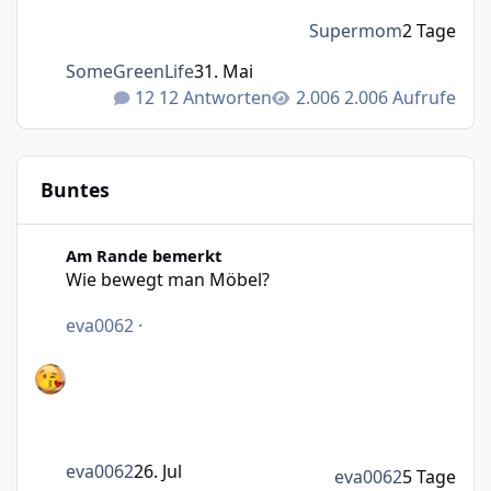
Supermom
2 Tage
SomeGreenLife
31. Mai
12 Antworten
2.006 Aufrufe
Buntes
Wie bewegt man Möbel?
Am Rande bemerkt
Wie bewegt man Möbel?
eva0062
·
eva0062
26. Jul
eva0062
5 Tage