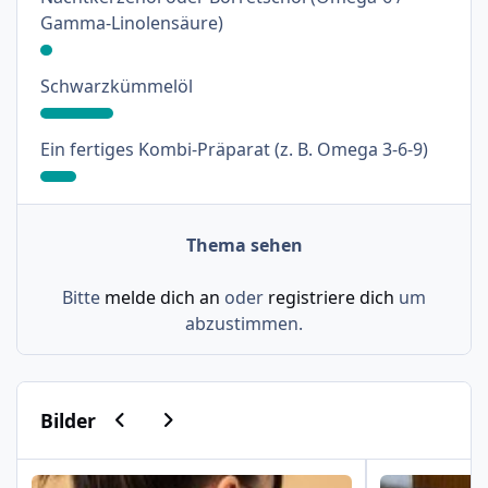
: 3%
Gamma-Linolensäure)
: 18%
Schwarzkümmelöl
: 9%
Ein fertiges Kombi-Präparat (z. B. Omega 3-6-9)
Thema sehen
Bitte
melde dich an
oder
registriere dich
um
abzustimmen.
Vorherige Karussell-Folie
Nächste Karussell-Folie
Bilder
Psoriasis am Haaransatz und an der Hand
Schuppenflech