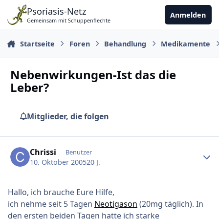
Zu Inhalt springen
Psoriasis-Netz
Anmelden
Gemeinsam mit Schuppenflechte
Startseite
Foren
Behandlung
Medikamente
Nebenwirkungen-Ist das die
Leber?
Mitglieder, die folgen
Ersteller-Statistik
Chrissi
Benutzer
10. Oktober 2005
20 J.
Hallo, ich brauche Eure Hilfe,
ich nehme seit 5 Tagen
Neotigason
(20mg täglich). In
den ersten beiden Tagen hatte ich starke