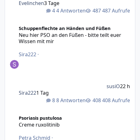
Evelinchen
3 Tage
4 Antworten
487 Aufrufe
Neu hier PSO an den Füßen - bitte teilt euer Wissen mit m
Schuppenflechte an Händen und Füßen
Neu hier PSO an den Füßen - bitte teilt euer
Wissen mit mir
Sira222
·
susiO
22 h
Sira222
1 Tag
8 Antworten
408 Aufrufe
Creme ruxolitinib
Psoriasis pustulosa
Creme ruxolitinib
Petra Schmid
·