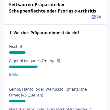
Fettsäuren-Präparate bei
Schuppenflechte oder Psoriasis arthritis
24
1. Welches Präparat nimmst du ein?
: 18%
Fischöl
: 31%
Algenöl (veganes Omega-3)
: 0%
Krillöl
Leinöl, Hanföl oder Walnussöl (pflanzliche
: 18%
Omega-3-Quellen)
Nachtkerzenöl oder Borretschöl (Omega-6 /