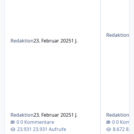
Redaktion
1
Redaktion
23. Februar 2025
1 J.
Redaktion
23. Februar 2025
1 J.
Redaktion
1
0 Kommentare
0 Komm
23.931 Aufrufe
8.6