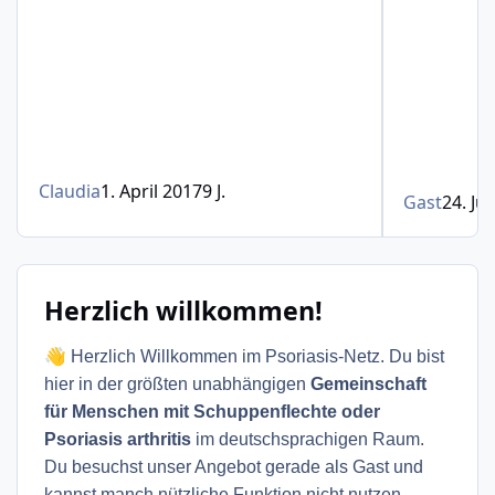
Claudia
1. April 2017
9 J.
Gast
24. Jul
Herzlich willkommen!
👋
Herzlich Willkommen im Psoriasis-Netz. Du bist
hier in der größten unabhängigen
Gemeinschaft
für Menschen mit Schuppenflechte oder
Psoriasis arthritis
im deutschsprachigen Raum.
Du besuchst unser Angebot gerade als Gast und
kannst manch nützliche Funktion nicht nutzen –