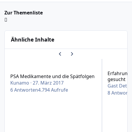
Zur Themenliste
Ähnliche Inhalte
Vorherige Karussell-Folie
Nächste Karussell-Folie
PSA Medikamente und die Spätfolgen
Erfahrungen 
Erfahrung
PSA Medikamente und die Spätfolgen
gesucht
Kunamo
·
27. März 2017
Gast Detle
6
Antworten
4.794
Aufrufe
8
Antwort