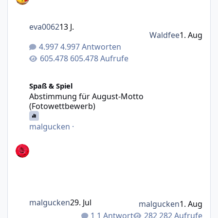
eva0062
13 J.
Waldfee
1. Aug
4.997 Antworten
605.478 Aufrufe
Abstimmung für August-Motto (Fotowettbewerb)
Spaß & Spiel
Abstimmung für August-Motto
(Fotowettbewerb)
malgucken
·
malgucken
29. Jul
malgucken
1. Aug
1 Antwort
282 Aufrufe