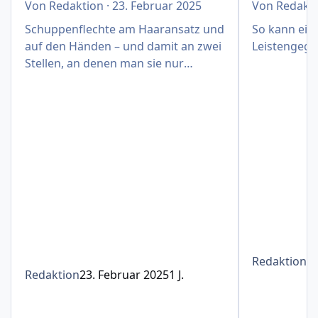
Von
Redaktion
·
23. Februar 2025
Von
Redakt
Schuppenflechte am Haaransatz und
So kann eine
auf den Händen – und damit an zwei
Leistengege
Stellen, an denen man sie nur
schwer verbergen kann
Redaktion
1
Redaktion
23. Februar 2025
1 J.