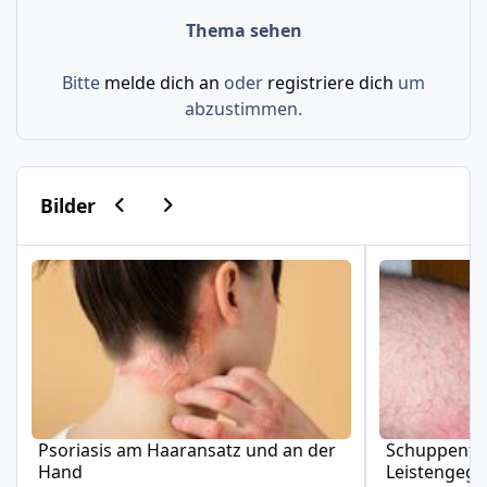
Thema sehen
Bitte
melde dich an
oder
registriere dich
um
abzustimmen.
Vorherige Karussell-Folie
Nächste Karussell-Folie
Bilder
Psoriasis am Haaransatz und an der Hand
Schuppenflech
Psoriasis am Haaransatz und an der
Schuppenfle
Hand
Leistengeg