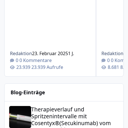
Redaktion
23. Februar 2025
1 J.
Redaktion
1
0 Kommentare
0 Komm
23.939 Aufrufe
8.6
Blog-Einträge
Therapieverlauf und Spritzenintervalle mit Cosentyx®(S
Therapieverlauf und
Spritzenintervalle mit
Cosentyx®(Secukinumab) vom