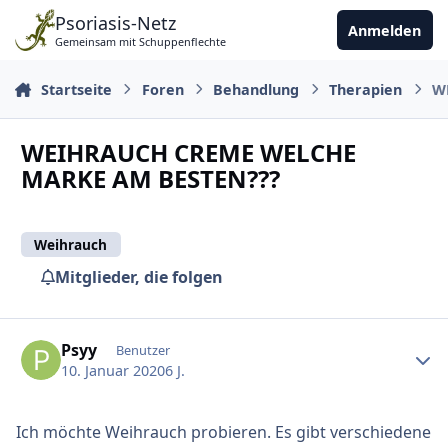
Zu Inhalt springen
Psoriasis-Netz
Anmelden
Gemeinsam mit Schuppenflechte
Startseite
Foren
Behandlung
Therapien
W
WEIHRAUCH CREME WELCHE
MARKE AM BESTEN???
Weihrauch
Mitglieder, die folgen
Ersteller-Statistik
Psyy
Benutzer
10. Januar 2020
6 J.
Ich möchte Weihrauch probieren. Es gibt verschiedene