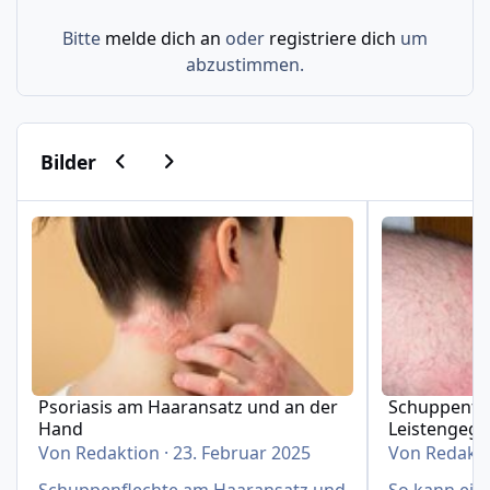
Bitte
melde dich an
oder
registriere dich
um
abzustimmen.
Vorherige Karussell-Folie
Nächste Karussell-Folie
Bilder
Psoriasis am Haaransatz und an der Hand
Schuppenflech
Psoriasis am Haaransatz und an der
Schuppenfle
Hand
Leistengeg
Von
Redaktion
·
23. Februar 2025
Von
Redakt
Schuppenflechte am Haaransatz und
So kann eine