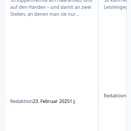
auf den Händen – und damit an zwei
Leistengege
Stellen, an denen man sie nur
schwer verbergen kann
Redaktion
1
Redaktion
23. Februar 2025
1 J.