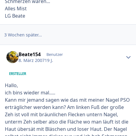
Schmerzen wären...
Alles Mist
LG Beate
3 Wochen später...
Ersteller-Statistik
Beate154
Benutzer
8. März 2007
19 J.
ERSTELLER
Hallo,
ich bins wieder mal.....
Kann mir jemand sagen wie das mit meiner Nagel PSO
erträglicher werden kann? Am linken Fuß der große
Zeh ist voll mit bräunlichen Flecken untern Nagel,
unterm Zeh selber also die Fläche wo man läuft ist die
Haut übersät mit Bläschen und loser Haut. Der Nagel