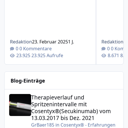
Redaktion
23. Februar 2025
1 J.
Redaktion
1
0 Kommentare
0 Komm
23.925 Aufrufe
8.6
Blog-Einträge
Therapieverlauf und Spritzenintervalle mit Cosentyx®(S
Therapieverlauf und
Spritzenintervalle mit
Cosentyx®(Secukinumab) vom
13.03.2017 bis Dez. 2021
GrBaer185
in
Cosentyx® - Erfahrungen