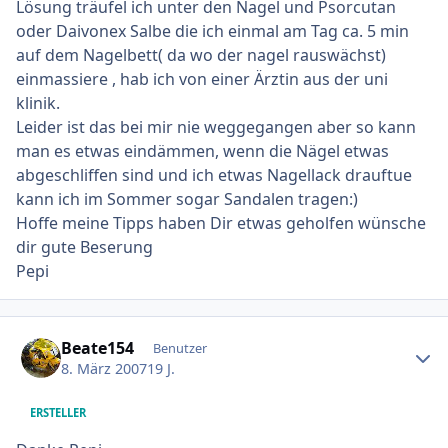
Lösung träufel ich unter den Nagel und Psorcutan
oder Daivonex Salbe die ich einmal am Tag ca. 5 min
auf dem Nagelbett( da wo der nagel rauswächst)
einmassiere , hab ich von einer Ärztin aus der uni
klinik.
Leider ist das bei mir nie weggegangen aber so kann
man es etwas eindämmen, wenn die Nägel etwas
abgeschliffen sind und ich etwas Nagellack drauftue
kann ich im Sommer sogar Sandalen tragen:)
Hoffe meine Tipps haben Dir etwas geholfen wünsche
dir gute Beserung
Pepi
Ersteller-Statistik
Beate154
Benutzer
8. März 2007
19 J.
ERSTELLER