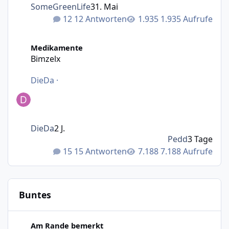
SomeGreenLife
31. Mai
12 Antworten
1.935 Aufrufe
Bimzelx
Medikamente
Bimzelx
DieDa
·
DieDa
2 J.
Pedd
3 Tage
15 Antworten
7.188 Aufrufe
Buntes
Wie bewegt man Möbel?
Am Rande bemerkt