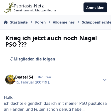
Zu Inhalt springen
Psoriasis-Netz
Anmelden
Gemeinsam mit Schuppenflechte
Startseite
Foren
Allgemeines
Schuppenflecht
Krieg ich jetzt auch noch Nagel
PSO ???
Mitglieder, die folgen
Ersteller-Statistik
Beate154
Benutzer
15. Februar 2007
19 J.
Hallo,
ich dachte eigentlich das ich mit meiner PSO pustulosa
an Händen und Füßen schon genug habe...