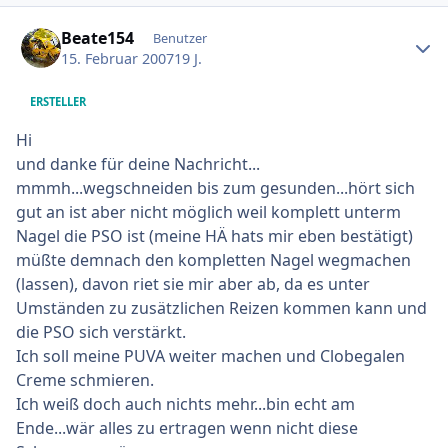
Ersteller-Statistik
Beate154
Benutzer
15. Februar 2007
19 J.
ERSTELLER
Hi
und danke für deine Nachricht...
mmmh...wegschneiden bis zum gesunden...hört sich
gut an ist aber nicht möglich weil komplett unterm
Nagel die PSO ist (
meine HÄ hats mir eben bestätigt
)
müßte demnach den kompletten Nagel wegmachen
(lassen), davon riet sie mir aber ab, da es unter
Umständen zu zusätzlichen Reizen kommen kann und
die PSO sich verstärkt.
Ich soll meine PUVA weiter machen und Clobegalen
Creme schmieren.
Ich weiß doch auch nichts mehr...bin echt am
Ende...wär alles zu ertragen wenn nicht diese