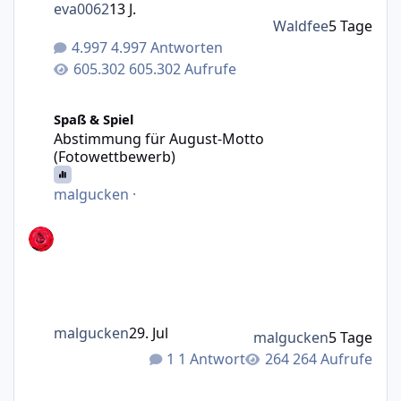
eva0062
13 J.
Waldfee
5 Tage
4.997 Antworten
605.302 Aufrufe
Abstimmung für August-Motto (Fotowettbewerb)
Spaß & Spiel
Abstimmung für August-Motto
(Fotowettbewerb)
malgucken
·
malgucken
29. Jul
malgucken
5 Tage
1 Antwort
264 Aufrufe
Gibts 2026 nochmal wo ein Treffen?