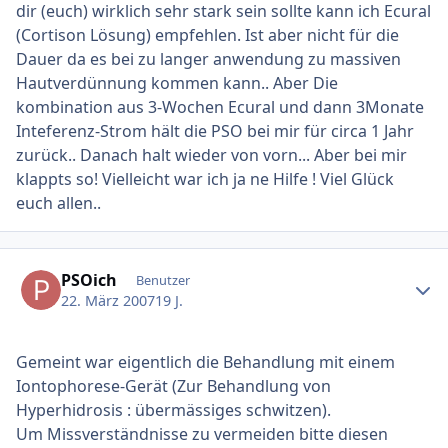
dir (euch) wirklich sehr stark sein sollte kann ich Ecural
(Cortison Lösung) empfehlen. Ist aber nicht für die
Dauer da es bei zu langer anwendung zu massiven
Hautverdünnung kommen kann.. Aber Die
kombination aus 3-Wochen Ecural und dann 3Monate
Inteferenz-Strom hält die PSO bei mir für circa 1 Jahr
zurück.. Danach halt wieder von vorn... Aber bei mir
klappts so! Vielleicht war ich ja ne Hilfe ! Viel Glück
euch allen..
Ersteller-Statistik
PSOich
Benutzer
22. März 2007
19 J.
Gemeint war eigentlich die Behandlung mit einem
Iontophorese-Gerät (Zur Behandlung von
Hyperhidrosis : übermässiges schwitzen).
Um Missverständnisse zu vermeiden bitte diesen