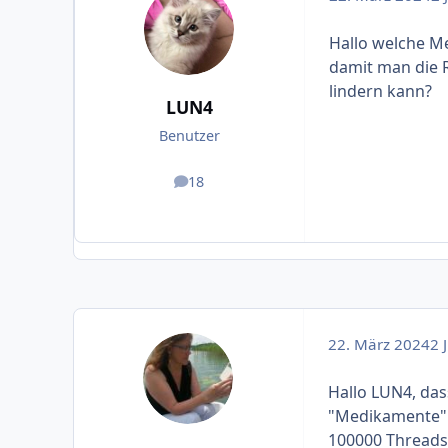
Hallo welche M
damit man die 
lindern kann?
LUN4
Benutzer
18
Beiträge
22. März 2024
2 J
Hallo LUN4, dass
"Medikamente"un
100000 Threads