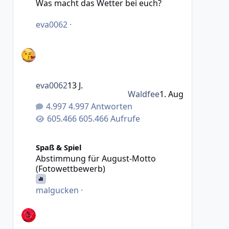
Was macht das Wetter bei euch?
eva0062
·
eva0062
13 J.
Waldfee
1. Aug
4.997 Antworten
605.466 Aufrufe
Abstimmung für August-Motto (Fotowettbewerb)
Spaß & Spiel
Abstimmung für August-Motto
(Fotowettbewerb)
malgucken
·