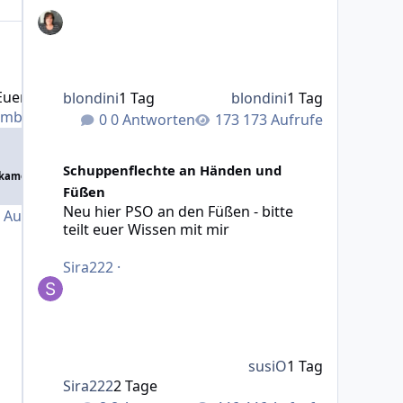
er Leben mit PSA
 Euer Leben mit PSA
blondini
1 Tag
blondini
1 Tag
ember 2015
0 Antworten
173 Aufrufe
Neu hier PSO an den Füßen - bitte teilt euer Wissen mit 
Schuppenflechte an Händen und
dikamente
Füßen
Neu hier PSO an den Füßen - bitte
Aufrufe
teilt euer Wissen mit mir
Sira222
·
susiO
1 Tag
Sira222
2 Tage