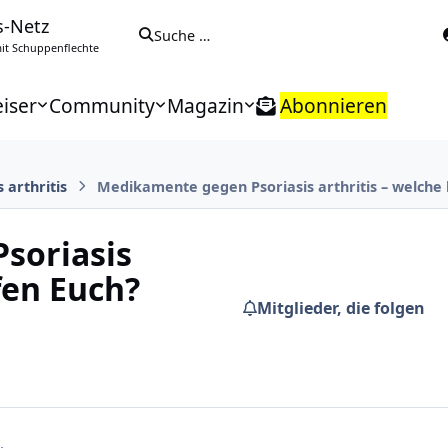
s-Netz
Suche …
t Schuppenflechte
iser
Community
Magazin
Abonnieren
s arthritis
Medikamente gegen Psoriasis arthritis – welche 
soriasis
fen Euch?
Mitglieder, die folgen
.