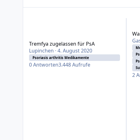
Tremfya zugelassen für PsA
Was be
Was
Gas
Tremfya zugelassen für PsA
Me
Lupinchen
·
4. August 2020
Ps
Psoriasis arthritis Medikamente
Ps
0
Antworten
3.448
Aufrufe
Su
2
A