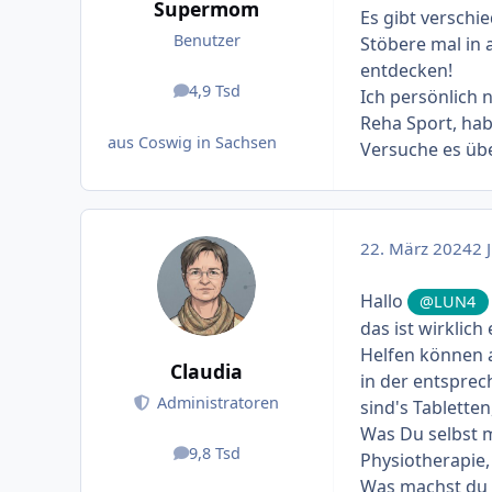
Supermom
Es gibt verschie
Benutzer
Stöbere mal in a
entdecken!
4,9 Tsd
Ich persönlich 
Beiträge
Reha Sport, hab
aus Coswig in Sachsen
Versuche es üb
22. März 2024
2 J
Hallo
@LUN4
das ist wirklich
Helfen können a
Claudia
in der entsprec
Administratoren
sind's Tabletten
Was Du selbst m
9,8 Tsd
Physiotherapie,
Beiträge
Was machst du 