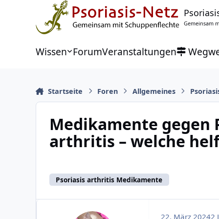
Zu Inhalt springen
Psoriasi
Gemeinsam mi
Wissen
Forum
Veranstaltungen
Wegwe
Startseite
Foren
Allgemeines
Psoriasi
Medikamente gegen P
arthritis – welche hel
Psoriasis arthritis Medikamente
22. März 2024
2 J