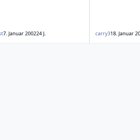
st
7. Januar 2002
24 J.
carry3
18. Januar 2