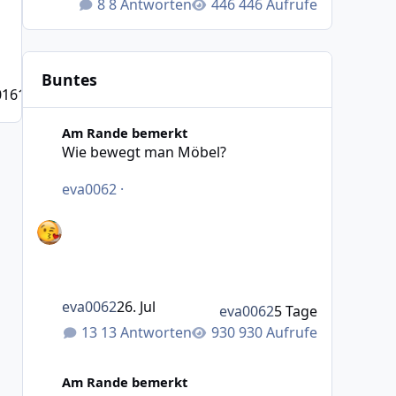
8 Antworten
446 Aufrufe
Buntes
016
10 J.
Wie bewegt man Möbel?
Am Rande bemerkt
Wie bewegt man Möbel?
eva0062
·
eva0062
26. Jul
eva0062
5 Tage
13 Antworten
930 Aufrufe
Was macht das Wetter bei euch?
Am Rande bemerkt