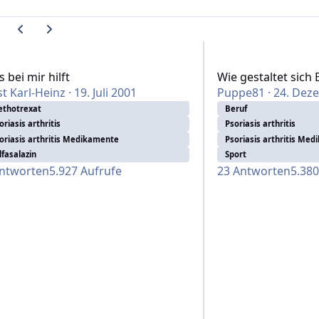
Vorherige Karussell-Folie
Nächste Karussell-Folie
i mir hilft
Wie gestaltet sich Eu
 bei mir hilft
Wie gestaltet sich
t Karl-Heinz
·
19. Juli 2001
Puppe81
·
24. Dez
thotrexat
Beruf
oriasis arthritis
Psoriasis arthritis
oriasis arthritis Medikamente
Psoriasis arthritis Me
lfasalazin
Sport
ntworten
5.927
Aufrufe
23
Antworten
5.380