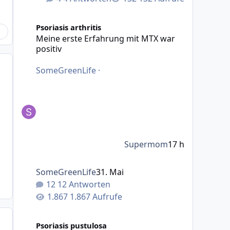
Meine erste Erfahrung mit MTX war positiv
Psoriasis arthritis
Meine erste Erfahrung mit MTX war
positiv
SomeGreenLife
·
Supermom
17 h
SomeGreenLife
31. Mai
12 Antworten
1.867 Aufrufe
Creme ruxolitinib
Psoriasis pustulosa