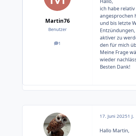
Hallo,
ich habe relativ
angesprochen h
Martin76
und bis letzte 
Benutzer
Entzündungen, S
aktiver zu werd
1
den für mich üb
Beiträge
Meine Frage wär
wieder nachläss
Besten Dank!
17. Juni 2025
1 J.
Hallo Martin,