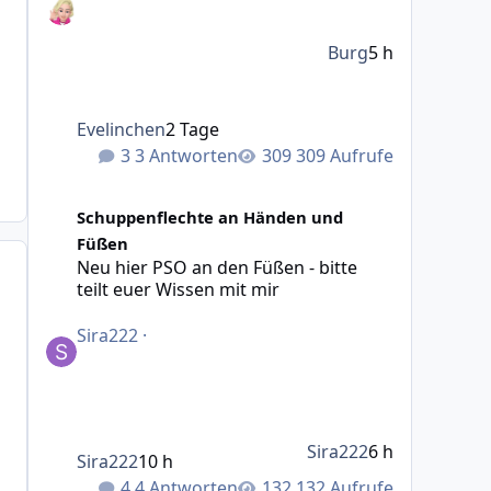
Burg
5 h
Evelinchen
2 Tage
3 Antworten
309 Aufrufe
Neu hier PSO an den Füßen - bitte teilt euer Wissen mit 
Schuppenflechte an Händen und
Füßen
Neu hier PSO an den Füßen - bitte
teilt euer Wissen mit mir
Sira222
·
Sira222
6 h
Sira222
10 h
4 Antworten
132 Aufrufe