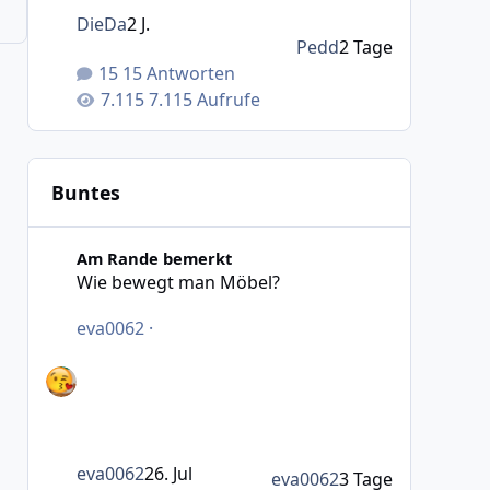
DieDa
2 J.
Pedd
2 Tage
15 Antworten
7.115 Aufrufe
Buntes
Wie bewegt man Möbel?
Am Rande bemerkt
Wie bewegt man Möbel?
eva0062
·
eva0062
26. Jul
eva0062
3 Tage