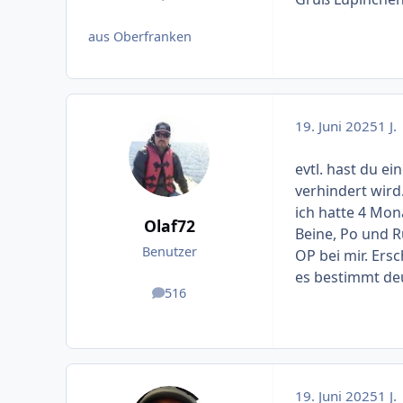
aus Oberfranken
19. Juni 2025
1 J.
evtl. hast du e
verhindert wird
ich hatte 4 Mon
Olaf72
Beine, Po und Rüc
Benutzer
OP bei mir. Ers
es bestimmt deu
516
Beiträge
19. Juni 2025
1 J.