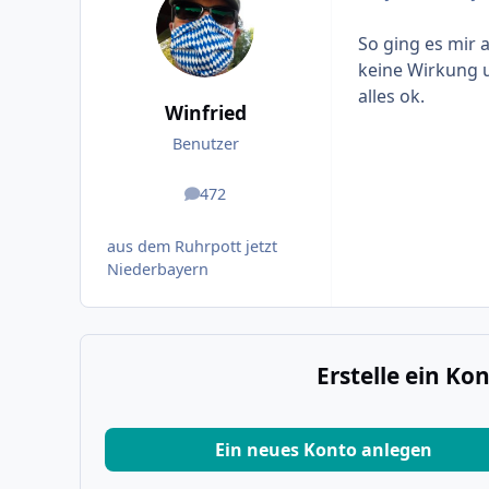
So ging es mir 
keine Wirkung 
alles ok.
Winfried
Benutzer
472
Beiträge
aus dem Ruhrpott jetzt
Niederbayern
Erstelle ein K
Ein neues Konto anlegen