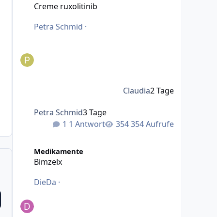
Creme ruxolitinib
Petra Schmid
·
Claudia
2 Tage
Petra Schmid
3 Tage
1 Antwort
354 Aufrufe
Bimzelx
Medikamente
Bimzelx
DieDa
·