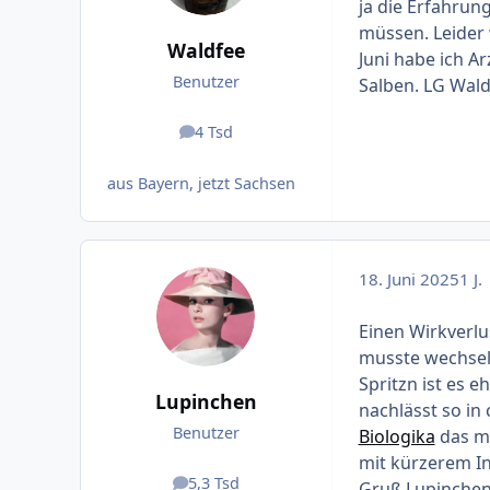
ja die Erfahrun
müssen. Leider 
Waldfee
Juni habe ich Ar
Benutzer
Salben. LG Wal
4 Tsd
Beiträge
aus Bayern, jetzt Sachsen
18. Juni 2025
1 J.
Einen Wirkverlu
musste wechseln
Spritzn ist es e
Lupinchen
nachlässt so in 
Benutzer
Biologika
das ma
mit kürzerem Int
5,3 Tsd
Gruß Lupinche
Beiträge