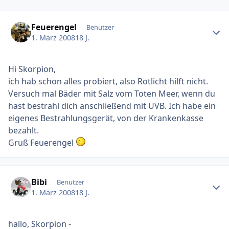
Ersteller-Statistik
Feuerengel
Benutzer
1. März 2008
18 J.
Hi Skorpion,
ich hab schon alles probiert, also Rotlicht hilft nicht.
Versuch mal Bäder mit Salz vom Toten Meer, wenn du
hast bestrahl dich anschließend mit UVB. Ich habe ein
eigenes Bestrahlungsgerät, von der Krankenkasse
bezahlt.
Gruß Feuerengel
Ersteller-Statistik
Bibi
Benutzer
1. März 2008
18 J.
hallo, Skorpion -