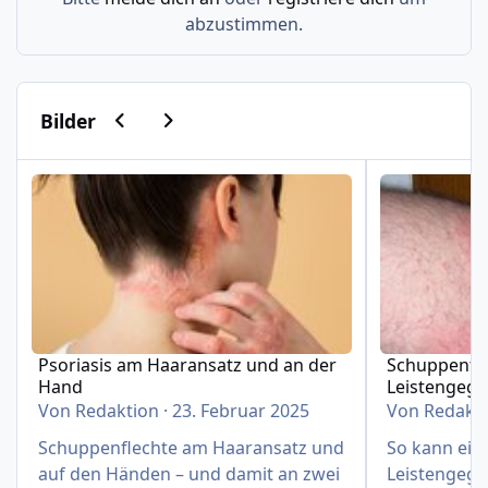
abzustimmen.
Vorherige Karussell-Folie
Nächste Karussell-Folie
Bilder
Psoriasis am Haaransatz und an der Hand
Schuppenflech
Psoriasis am Haaransatz und an der
Schuppenfle
Hand
Leistengeg
Von
Redaktion
·
23. Februar 2025
Von
Redakt
Schuppenflechte am Haaransatz und
So kann eine
auf den Händen – und damit an zwei
Leistengege