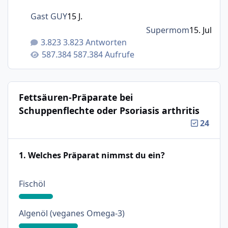
Gast GUY
15 J.
Supermom
15. Jul
3.823 Antworten
587.384 Aufrufe
Fettsäuren-Präparate bei
Schuppenflechte oder Psoriasis arthritis
24
1. Welches Präparat nimmst du ein?
: 18%
Fischöl
: 31%
Algenöl (veganes Omega-3)