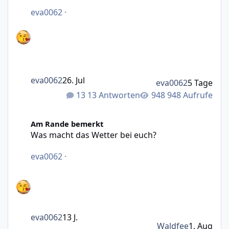
eva0062
·
eva0062
26. Jul
eva0062
5 Tage
13 Antworten
948 Aufrufe
Was macht das Wetter bei euch?
Am Rande bemerkt
Was macht das Wetter bei euch?
eva0062
·
eva0062
13 J.
Waldfee
1. Aug