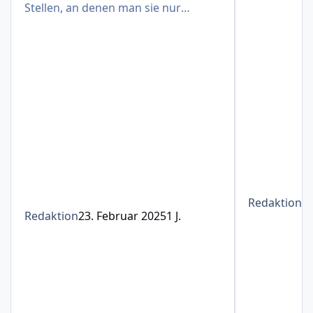
Stellen, an denen man sie nur
schwer verbergen kann
Redaktion
1
Redaktion
23. Februar 2025
1 J.