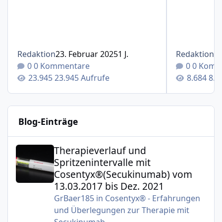
Redaktion
23. Februar 2025
1 J.
Redaktion
1
0 Kommentare
0 Komm
23.945 Aufrufe
8.6
Blog-Einträge
Therapieverlauf und Spritzenintervalle mit Cosentyx®(S
Therapieverlauf und
Spritzenintervalle mit
Cosentyx®(Secukinumab) vom
13.03.2017 bis Dez. 2021
GrBaer185
in
Cosentyx® - Erfahrungen
und Überlegungen zur Therapie mit