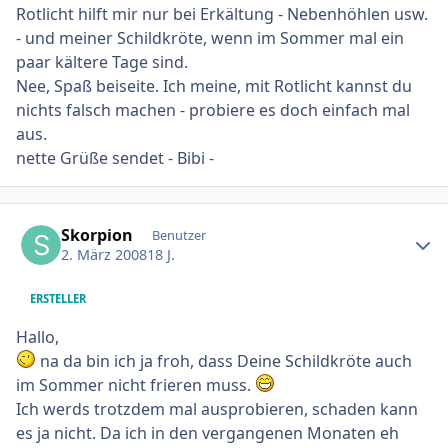
Rotlicht hilft mir nur bei Erkältung - Nebenhöhlen usw.
- und meiner Schildkröte, wenn im Sommer mal ein
paar kältere Tage sind.
Nee, Spaß beiseite. Ich meine, mit Rotlicht kannst du
nichts falsch machen - probiere es doch einfach mal
aus.
nette Grüße sendet - Bibi -
Ersteller-Statistik
Skorpion
Benutzer
2. März 2008
18 J.
ERSTELLER
Hallo,
na da bin ich ja froh, dass Deine Schildkröte auch
im Sommer nicht frieren muss.
Ich werds trotzdem mal ausprobieren, schaden kann
es ja nicht. Da ich in den vergangenen Monaten eh