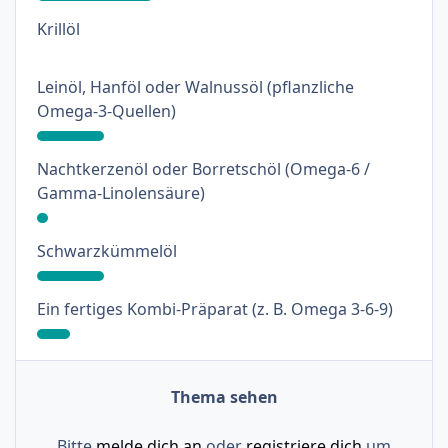
: 0%
Krillöl
Leinöl, Hanföl oder Walnussöl (pflanzliche
: 18%
Omega-3-Quellen)
Nachtkerzenöl oder Borretschöl (Omega-6 /
: 3%
Gamma-Linolensäure)
: 18%
Schwarzkümmelöl
: 9%
Ein fertiges Kombi-Präparat (z. B. Omega 3-6-9)
Thema sehen
Bitte
melde dich an
oder
registriere dich
um