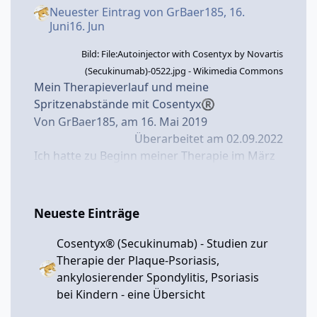
Neuester Eintrag von
GrBaer185
,
16.
Juni
16. Jun
Bild: File:Autoinjector with Cosentyx by Novartis
(Secukinumab)-0522.jpg - Wikimedia Commons
Mein Therapieverlauf und meine
Spritzenabstände mit Cosentyx
®
Von GrBaer185, am 16. Mai 2019
Überarbeitet am 02.09.2022
Ich hatte zu Beginn meiner Therapie im März
2017
mit Cosentyx
schnell guten Erfolg,
®
aber auch neurodermitisartige, juckende
Hautveränderungen in den Armbeugen und
Neueste Einträge
einen entzündeten kleinen Finger - siehe
hierzu auch meine früheren Blog-
Cosentyx® (Secukinumab) - Studien zur
Beiträge:
Lungenentzündung begünstigt
Therapie der Plaque-Psoriasis,
durch Secukinumab (Cosentyx
)? -
®
ankylosierender Spondylitis, Psoriasis
Cosentyx
(Secukinumab, AIN457) -
bei Kindern - eine Übersicht
®
Psoriasis-Netz
und ...