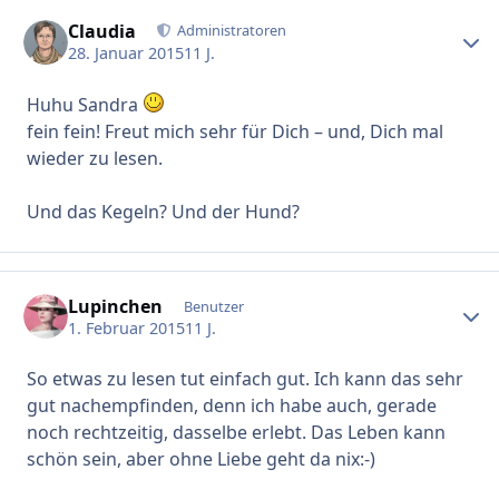
Claudia
Erstel
Administratoren
28. Januar 2015
11 J.
Huhu Sandra
fein fein! Freut mich sehr für Dich – und, Dich mal
wieder zu lesen.
Und das Kegeln? Und der Hund?
Lupinchen
Erstel
Benutzer
1. Februar 2015
11 J.
So etwas zu lesen tut einfach gut. Ich kann das sehr
gut nachempfinden, denn ich habe auch, gerade
noch rechtzeitig, dasselbe erlebt. Das Leben kann
schön sein, aber ohne Liebe geht da nix:-)