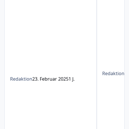
Redaktion
1
Redaktion
23. Februar 2025
1 J.