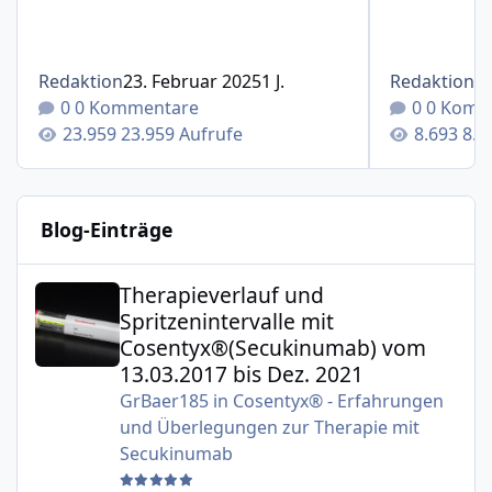
Redaktion
23. Februar 2025
1 J.
Redaktion
1
0 Kommentare
0 Komm
23.959 Aufrufe
8.6
Blog-Einträge
Therapieverlauf und Spritzenintervalle mit Cosentyx®(S
Therapieverlauf und
Spritzenintervalle mit
Cosentyx®(Secukinumab) vom
13.03.2017 bis Dez. 2021
GrBaer185
in
Cosentyx® - Erfahrungen
und Überlegungen zur Therapie mit
Secukinumab