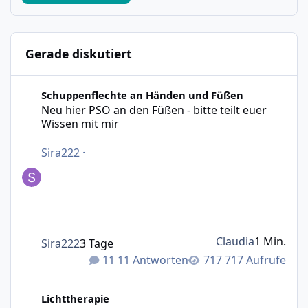
Gerade diskutiert
Neu hier PSO an den Füßen - bitte teilt euer Wissen mit m
Schuppenflechte an Händen und Füßen
Neu hier PSO an den Füßen - bitte teilt euer
Wissen mit mir
Sira222
·
Claudia
1 Min.
Sira222
3 Tage
11 Antworten
717 Aufrufe
Lichtherapie funktioniert nicht mehr als Folgetherapie n
Lichttherapie