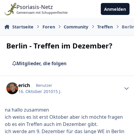
Zu Inhalt springen
Psoriasis-Netz
Anmelden
Gemeinsam mit Schuppenflechte
Startseite
Foren
Community
Treffen
Berli
Berlin - Treffen im Dezember?
Mitglieder, die folgen
Ersteller-Statistik
erich
Benutzer
16. Oktober 2010
15 J.
na hallo zusammen
ich weiss es ist erst Oktober aber ich möchte fragen
ob es ein Treffen auch im Dezember gibt.
ich werde am 9. Dezember für das lange WE in Berlin