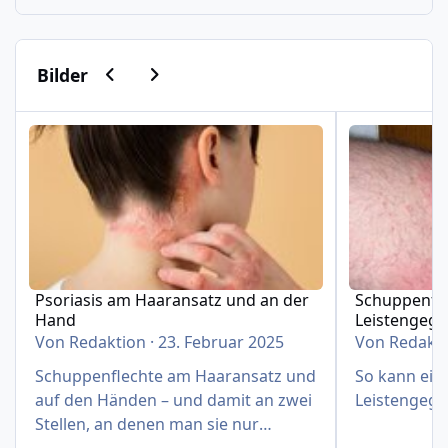
Vorherige Karussell-Folie
Nächste Karussell-Folie
Bilder
Psoriasis am Haaransatz und an der Hand
Schuppenflech
Psoriasis am Haaransatz und an der
Schuppenfle
Hand
Leistengeg
Von
Redaktion
·
23. Februar 2025
Von
Redakt
Schuppenflechte am Haaransatz und
So kann eine
auf den Händen – und damit an zwei
Leistengege
Stellen, an denen man sie nur
schwer verbergen kann