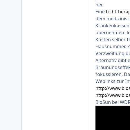
her.
Eine
Lichtthera
dem medizinisch
Krankenkassen 
übernehmen. Ich
Kosten selber t
Hausnummer. Zum
Verzweiflung qu
Alternativ gibt
Bräunungseffekt
fokussieren. Da
Weblinks zur In
http://www.bios
http://www.bio
BioSun bei WDR