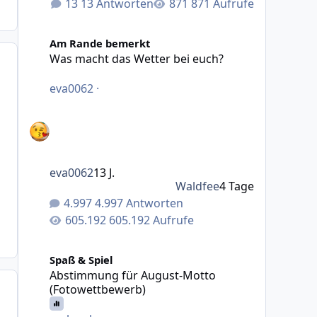
13 Antworten
871 Aufrufe
Was macht das Wetter bei euch?
Am Rande bemerkt
Was macht das Wetter bei euch?
eva0062
·
eva0062
13 J.
Waldfee
4 Tage
4.997 Antworten
605.192 Aufrufe
Abstimmung für August-Motto (Fotowettbewerb)
Spaß & Spiel
Abstimmung für August-Motto
(Fotowettbewerb)