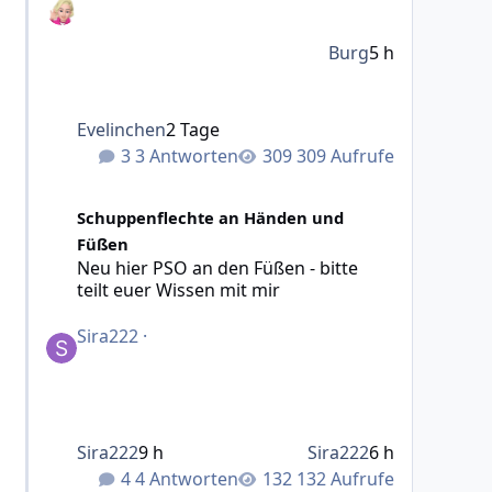
Burg
5 h
Evelinchen
2 Tage
3 Antworten
309 Aufrufe
Neu hier PSO an den Füßen - bitte teilt euer Wissen mit 
Schuppenflechte an Händen und
Füßen
Neu hier PSO an den Füßen - bitte
teilt euer Wissen mit mir
Sira222
·
Sira222
9 h
Sira222
6 h
4 Antworten
132 Aufrufe