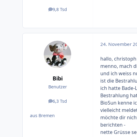
9,8 Tsd
Beiträge
24. November 2
hallo, christoph 
menno, mach dic
und ich weiss n
Bibi
ist die Bestrah
Benutzer
ich hatte Bade-
Bestrahlung hat
6,3 Tsd
BioSun kenne ic
Beiträge
vielleicht meld
aus Bremen
möchte dir nic
berichten -
nette Grüsse sen