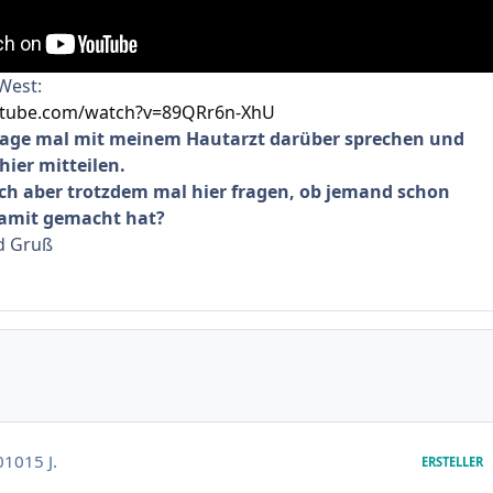
West:
utube.com/watch?v=89QRr6n-XhU
 Tage mal mit meinem Hautarzt darüber sprechen und
hier mitteilen.
ich aber trotzdem mal hier fragen, ob jemand schon
amit gemacht hat?
d Gruß
010
15 J.
ERSTELLER