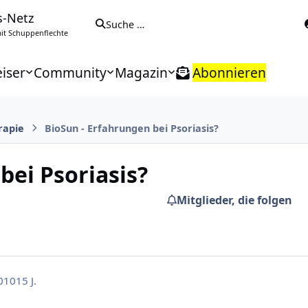
s-Netz
Suche …
t Schuppenflechte
iser
Community
Magazin
Abonnieren
rapie
BioSun - Erfahrungen bei Psoriasis?
bei Psoriasis?
Mitglieder, die folgen
010
15 J.