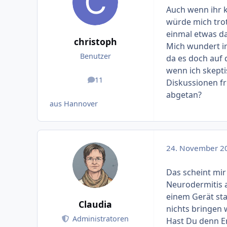
Auch wenn ihr 
würde mich trot
einmal etwas da
christoph
Mich wundert ir
Benutzer
da es doch auf d
wenn ich skepti
11
Diskussionen f
Beiträge
abgetan?
aus Hannover
24. November 2
Das scheint mir 
Neurodermitis a
einem Gerät sta
Claudia
nichts bringen 
Administratoren
Hast Du denn E