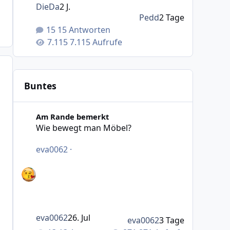
DieDa
2 J.
Pedd
2 Tage
15 Antworten
7.115 Aufrufe
Buntes
Wie bewegt man Möbel?
Am Rande bemerkt
Wie bewegt man Möbel?
eva0062
·
eva0062
26. Jul
eva0062
3 Tage