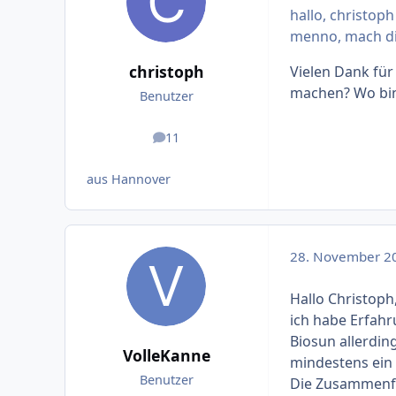
hallo, christoph 
menno, mach di
christoph
Vielen Dank für
machen? Wo bin
Benutzer
11
Beiträge
aus Hannover
28. November 2
Hallo Christoph
ich habe Erfahr
Biosun allerding
VolleKanne
mindestens ein 
Benutzer
Die Zusammenfa