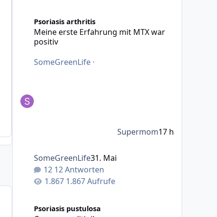
Meine erste Erfahrung mit MTX war positiv
Psoriasis arthritis
Meine erste Erfahrung mit MTX war
positiv
SomeGreenLife
·
Supermom
17 h
SomeGreenLife
31. Mai
12 Antworten
1.867 Aufrufe
Creme ruxolitinib
Psoriasis pustulosa