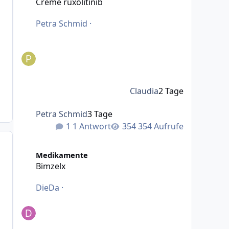
Creme ruxolitinib
Petra Schmid
·
Claudia
2 Tage
Petra Schmid
3 Tage
1 Antwort
354 Aufrufe
Bimzelx
Medikamente
Bimzelx
DieDa
·