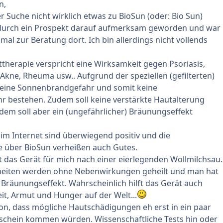
n,
er Suche nicht wirklich etwas zu BioSun (oder: Bio Sun)
n durch ein Prospekt darauf aufmerksam geworden und war
mal zur Beratung dort. Ich bin allerdings nicht vollends
ttherapie verspricht eine Wirksamkeit gegen Psoriasis,
Akne, Rheuma usw.. Aufgrund der speziellen (gefilterten)
 keine Sonnenbrandgefahr und somit keine
r bestehen. Zudem soll keine verstärkte Hautalterung
zdem soll aber ein (ungefährlicher) Bräunungseffekt
m Internet sind überwiegend positiv und die
e über BioSun verheißen auch Gutes.
gt das Gerät für mich nach einer eierlegenden Wollmilchsau.
heiten werden ohne Nebenwirkungen geheilt und man hat
Bräunungseffekt. Wahrscheinlich hilft das Gerät auch
, Armut und Hunger auf der Welt...
n, dass mögliche Hautschädigungen eh erst in ein paar
schein kommen würden. Wissenschaftliche Tests hin oder