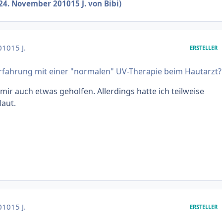
24. November 2010
15 J.
von Bibi)
010
15 J.
ERSTELLER
rfahrung mit einer "normalen" UV-Therapie beim Hautarzt?
 mir auch etwas geholfen. Allerdings hatte ich teilweise
aut.
010
15 J.
ERSTELLER