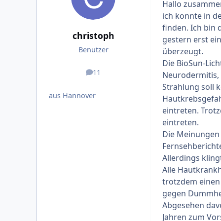
Hallo zusamme
ich konnte in d
finden. Ich bi
christoph
gestern erst ein
Benutzer
überzeugt.
Die BioSun-Lich
11
Neurodermitis, 
Beiträge
Strahlung soll
aus Hannover
Hautkrebsgefah
eintreten. Trot
eintreten.
Die Meinungen i
Fernsehbericht
Allerdings klin
Alle Hautkrank
trotzdem einen 
gegen Dummheit
Abgesehen davo
Jahren zum Vor