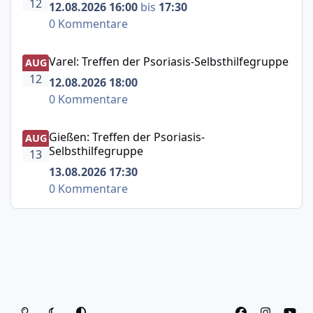
12
12.08.2026 16:00
bis
17:30
0 Kommentare
Varel: Treffen der Psoriasis-Selbsthilfegruppe
Varel: Treffen der Psoriasis-Selbsthilfegruppe
AUG
12
12.08.2026 18:00
0 Kommentare
Gießen: Treffen der Psoriasis-Selbsthilfegruppe
Gießen: Treffen der Psoriasis-
AUG
Selbsthilfegruppe
13
13.08.2026 17:30
0 Kommentare
Heller Modus
Dunkler Modus
Systemeinstellung
f
i
y