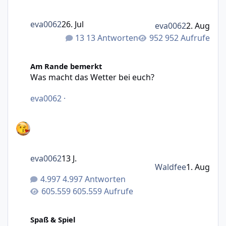
eva0062
26. Jul
eva0062
2. Aug
13 Antworten
952 Aufrufe
Was macht das Wetter bei euch?
Am Rande bemerkt
Was macht das Wetter bei euch?
eva0062
·
eva0062
13 J.
Waldfee
1. Aug
4.997 Antworten
605.559 Aufrufe
Abstimmung für August-Motto (Fotowettbewerb)
Spaß & Spiel