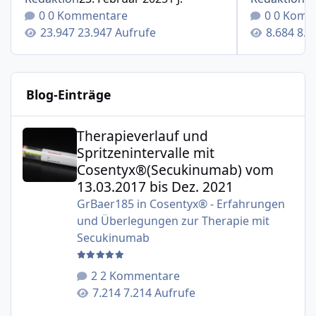
0 Kommentare
0 Komm
23.947 Aufrufe
8.6
Blog-Einträge
Therapieverlauf und Spritzenintervalle mit Cosentyx®(S
Therapieverlauf und
Spritzenintervalle mit
Cosentyx®(Secukinumab) vom
13.03.2017 bis Dez. 2021
GrBaer185
in
Cosentyx® - Erfahrungen
und Überlegungen zur Therapie mit
Secukinumab
2 Kommentare
7.214 Aufrufe