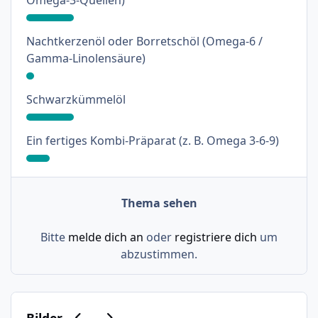
Omega-3-Quellen)
Nachtkerzenöl oder Borretschöl (Omega-6 /
: 3%
Gamma-Linolensäure)
: 18%
Schwarzkümmelöl
: 9%
Ein fertiges Kombi-Präparat (z. B. Omega 3-6-9)
Thema sehen
Bitte
melde dich an
oder
registriere dich
um
abzustimmen.
Vorherige Karussell-Folie
Nächste Karussell-Folie
Bilder