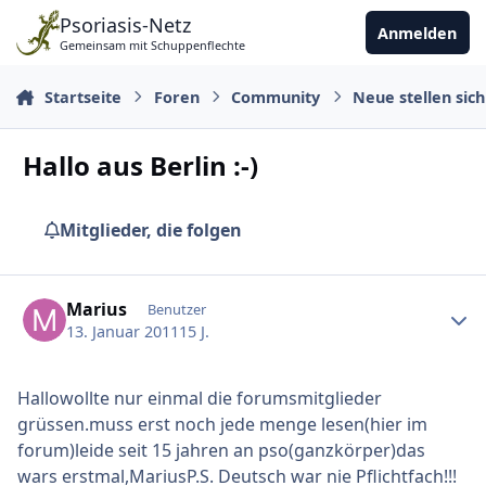
Zu Inhalt springen
Psoriasis-Netz
Anmelden
Gemeinsam mit Schuppenflechte
Startseite
Foren
Community
Neue stellen sich
Hallo aus Berlin :-)
Mitglieder, die folgen
Ersteller-Statistik
Marius
Benutzer
13. Januar 2011
15 J.
Hallowollte nur einmal die forumsmitglieder
grüssen.muss erst noch jede menge lesen(hier im
forum)leide seit 15 jahren an pso(ganzkörper)das
wars erstmal,MariusP.S. Deutsch war nie Pflichtfach!!!