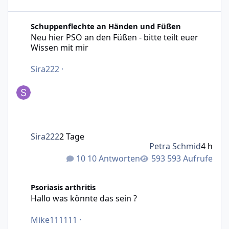
Neu hier PSO an den Füßen - bitte teilt euer Wissen mit m
Schuppenflechte an Händen und Füßen
Neu hier PSO an den Füßen - bitte teilt euer
Wissen mit mir
Sira222
·
Sira222
2 Tage
Petra Schmid
4 h
10 Antworten
593 Aufrufe
Hallo was könnte das sein ?
Psoriasis arthritis
Hallo was könnte das sein ?
Mike111111
·