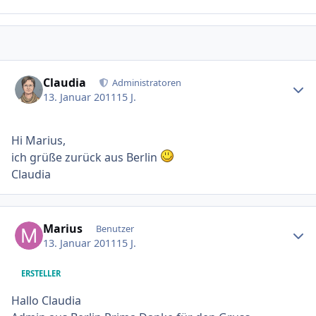
Ersteller-Statistik
Claudia
Administratoren
13. Januar 2011
15 J.
Hi Marius,
ich grüße zurück aus Berlin
Claudia
Ersteller-Statistik
Marius
Benutzer
13. Januar 2011
15 J.
ERSTELLER
Hallo Claudia