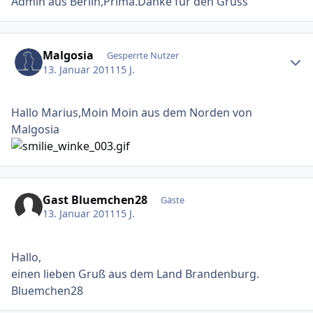
Admin aus Berlin,Prima.Danke für den Gruss
Ersteller-Statistik
Malgosia
Gesperrte Nutzer
13. Januar 2011
15 J.
Hallo Marius,Moin Moin aus dem Norden von
Malgosia
Gast Bluemchen28
Gäste
13. Januar 2011
15 J.
Hallo,
einen lieben Gruß aus dem Land Brandenburg.
Bluemchen28