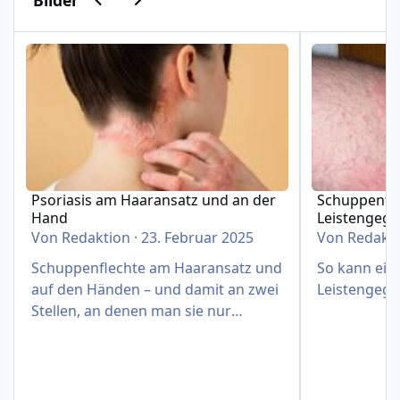
Psoriasis am Haaransatz und an der Hand
Schuppenflech
Psoriasis am Haaransatz und an der
Schuppenfle
Hand
Leistengeg
Von
Redaktion
·
23. Februar 2025
Von
Redakt
Schuppenflechte am Haaransatz und
So kann eine
auf den Händen – und damit an zwei
Leistengege
Stellen, an denen man sie nur
schwer verbergen kann