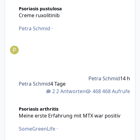
Creme ruxolitinib
Psoriasis pustulosa
Creme ruxolitinib
Petra Schmid
·
Petra Schmid
14 h
Petra Schmid
4 Tage
2 Antworten
468 Aufrufe
Meine erste Erfahrung mit MTX war positiv
Psoriasis arthritis
Meine erste Erfahrung mit MTX war positiv
SomeGreenLife
·