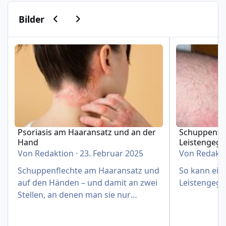
Vorherige Karussell-Folie
Nächste Karussell-Folie
Bilder
Psoriasis am Haaransatz und an der Hand
Schuppenflech
Psoriasis am Haaransatz und an der
Schuppenfle
Hand
Leistengeg
Von
Redaktion
·
23. Februar 2025
Von
Redakt
Schuppenflechte am Haaransatz und
So kann eine
auf den Händen – und damit an zwei
Leistengege
Stellen, an denen man sie nur
schwer verbergen kann