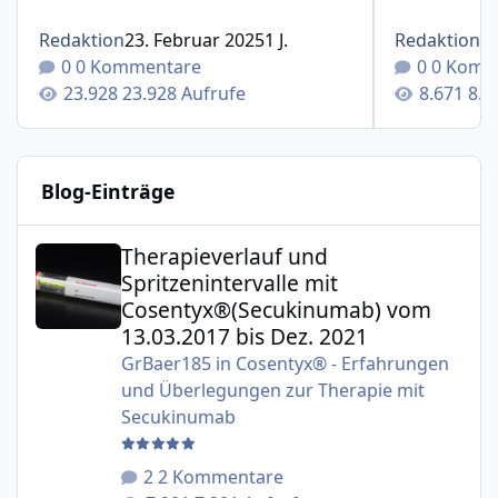
Redaktion
23. Februar 2025
1 J.
Redaktion
1
0 Kommentare
0 Komm
23.928 Aufrufe
8.6
Blog-Einträge
Therapieverlauf und Spritzenintervalle mit Cosentyx®(S
Therapieverlauf und
Spritzenintervalle mit
Cosentyx®(Secukinumab) vom
13.03.2017 bis Dez. 2021
GrBaer185
in
Cosentyx® - Erfahrungen
und Überlegungen zur Therapie mit
Secukinumab
2 Kommentare