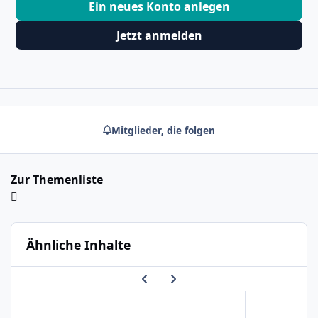
Ein neues Konto anlegen
Jetzt anmelden
Mitglieder, die folgen
Zur Themenliste
Ähnliche Inhalte
Vorherige Karussell-Folie
Nächste Karussell-Folie
Auszeit für dich und dein Kind: So beantragst du eine Ku
Kur mit Kind,