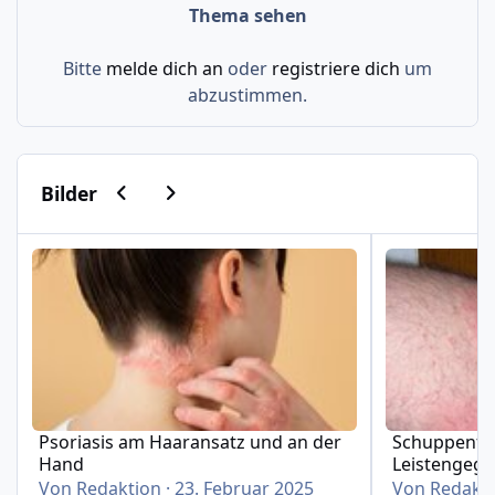
Thema sehen
Bitte
melde dich an
oder
registriere dich
um
abzustimmen.
Vorherige Karussell-Folie
Nächste Karussell-Folie
Bilder
Psoriasis am Haaransatz und an der Hand
Schuppenflech
Psoriasis am Haaransatz und an der
Schuppenfle
Hand
Leistengeg
Von
Redaktion
·
23. Februar 2025
Von
Redakt