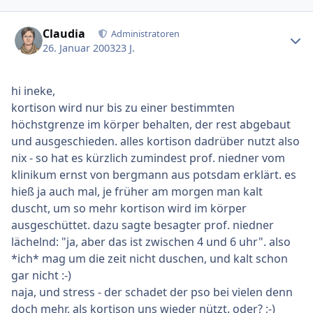
Ersteller-Statistik
Claudia
Administratoren
26. Januar 2003
23 J.
hi ineke,
kortison wird nur bis zu einer bestimmten
höchstgrenze im körper behalten, der rest abgebaut
und ausgeschieden. alles kortison dadrüber nutzt also
nix - so hat es kürzlich zumindest prof. niedner vom
klinikum ernst von bergmann aus potsdam erklärt. es
hieß ja auch mal, je früher am morgen man kalt
duscht, um so mehr kortison wird im körper
ausgeschüttet. dazu sagte besagter prof. niedner
lächelnd: "ja, aber das ist zwischen 4 und 6 uhr". also
*ich* mag um die zeit nicht duschen, und kalt schon
gar nicht :-)
naja, und stress - der schadet der pso bei vielen denn
doch mehr, als kortison uns wieder nützt. oder? ;-)