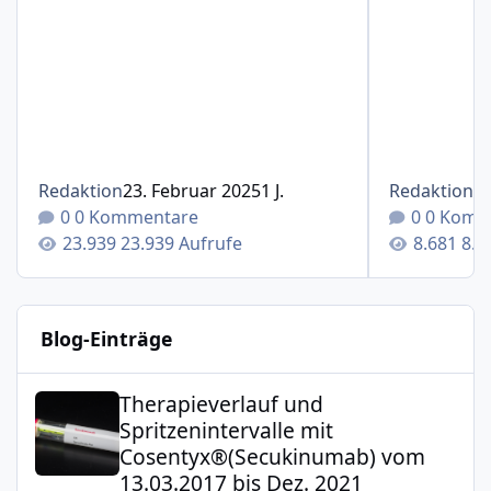
Redaktion
23. Februar 2025
1 J.
Redaktion
1
0 Kommentare
0 Komm
23.939 Aufrufe
8.6
Blog-Einträge
Therapieverlauf und Spritzenintervalle mit Cosentyx®(S
Therapieverlauf und
Spritzenintervalle mit
Cosentyx®(Secukinumab) vom
13.03.2017 bis Dez. 2021