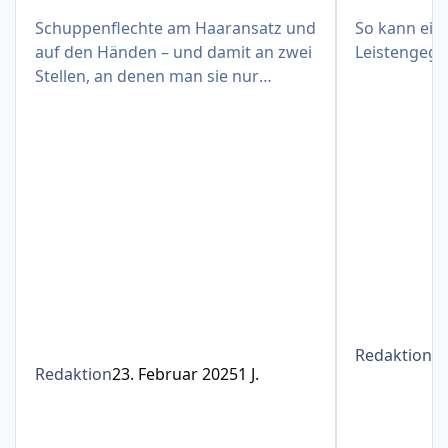
Schuppenflechte am Haaransatz und
So kann eine
auf den Händen – und damit an zwei
Leistengege
Stellen, an denen man sie nur
schwer verbergen kann
Redaktion
1
Redaktion
23. Februar 2025
1 J.