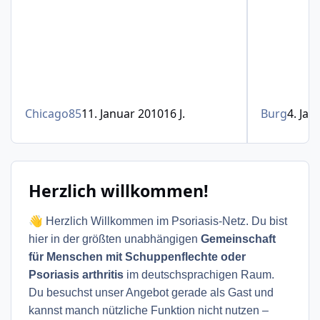
Chicago85
11. Januar 2010
16 J.
Burg
4. Jan
Herzlich willkommen!
👋
Herzlich Willkommen im Psoriasis-Netz. Du bist
hier in der größten unabhängigen
Gemeinschaft
für Menschen mit Schuppenflechte oder
Psoriasis arthritis
im deutschsprachigen Raum.
Du besuchst unser Angebot gerade als Gast und
kannst manch nützliche Funktion nicht nutzen –