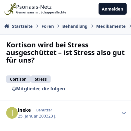
Zu Inhalt springen
Psoriasis-Netz
Anmelden
Gemeinsam mit Schuppenflechte
Startseite
Foren
Behandlung
Medikamente
Kortison wird bei Stress
ausgeschüttet – ist Stress also gut
für uns?
Cortison
Stress
Mitglieder, die folgen
Ersteller-Statistik
ineke
Benutzer
25. Januar 2003
23 J.