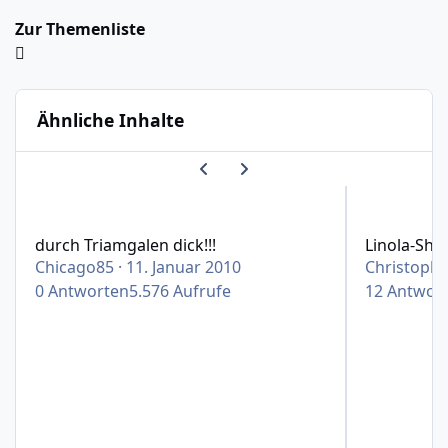
Zur Themenliste
Ähnliche Inhalte
Vorherige Karussell-Folie
Nächste Karussell-Folie
durch Triamgalen dick!!!
Linola-Shamp
durch Triamgalen dick!!!
Linola-Sha
Chicago85
·
11. Januar 2010
Christophe
0
Antworten
5.576
Aufrufe
12
Antwor