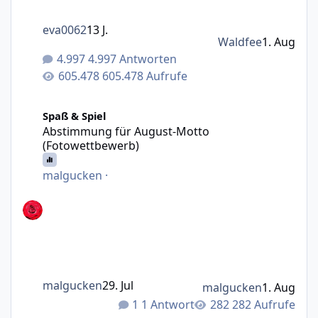
eva0062
13 J.
Waldfee
1. Aug
4.997 Antworten
605.478 Aufrufe
Abstimmung für August-Motto (Fotowettbewerb)
Spaß & Spiel
Abstimmung für August-Motto
(Fotowettbewerb)
malgucken
·
malgucken
29. Jul
malgucken
1. Aug
1 Antwort
282 Aufrufe