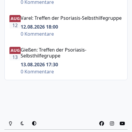
0 Kommentare
Varel: Treffen der Psoriasis-Selbsthilfegruppe
Varel: Treffen der Psoriasis-Selbsthilfegruppe
AUG
12
12.08.2026 18:00
0 Kommentare
Gießen: Treffen der Psoriasis-Selbsthilfegruppe
Gießen: Treffen der Psoriasis-
AUG
Selbsthilfegruppe
13
13.08.2026 17:30
0 Kommentare
Heller Modus
Dunkler Modus
Systemeinstellung
f
i
y
a
n
o