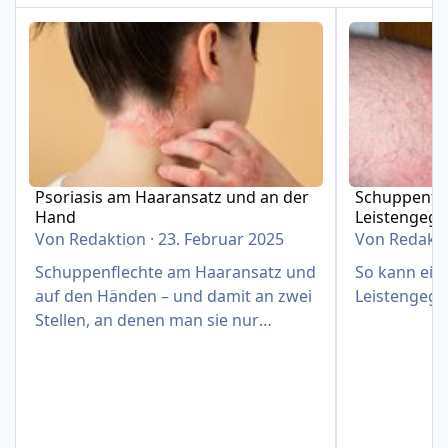
Psoriasis am Haaransatz und an der Hand
Schuppenflech
Psoriasis am Haaransatz und an der
Schuppenfle
Hand
Leistengeg
Von
Redaktion
·
23. Februar 2025
Von
Redakt
Schuppenflechte am Haaransatz und
So kann eine
auf den Händen – und damit an zwei
Leistengege
Stellen, an denen man sie nur
schwer verbergen kann