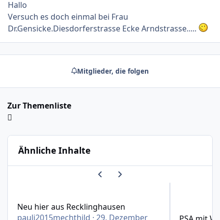
Hallo
Versuch es doch einmal bei Frau
Dr.Gensicke.Diesdorferstrasse Ecke Arndstrasse.....
Mitglieder, die folgen
Zur Themenliste
Ähnliche Inhalte
Vorherige Karussell-Folie
Nächste Karussell-Folie
Neu hier aus Recklinghausen
PSA mit Wirb
Neu hier aus Recklinghausen
pauli2015mechthild
·
29. Dezember
PSA mit Wi