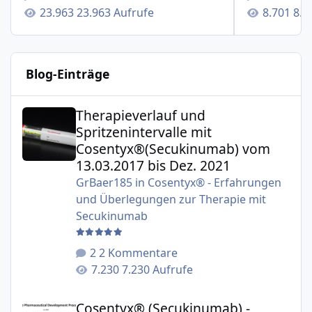
23.963 Aufrufe
8.7
Blog-Einträge
Therapieverlauf und Spritzenintervalle mit Cosentyx®(S
Therapieverlauf und
Spritzenintervalle mit
Cosentyx®(Secukinumab) vom
13.03.2017 bis Dez. 2021
GrBaer185
in
Cosentyx® - Erfahrungen
und Überlegungen zur Therapie mit
Secukinumab
2 Kommentare
7.230 Aufrufe
Cosentyx® (Secukinumab) - Studien zur Therapie der Plaqu
Cosentyx® (Secukinumab) -