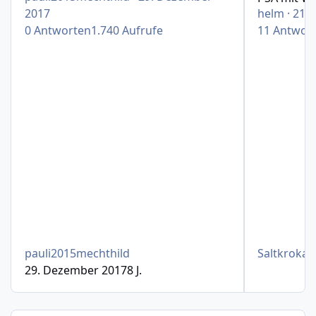
2017
helm
·
21. 
0
Antworten
1.740
Aufrufe
11
Antwor
pauli2015mechthild
Saltkrokan
29. Dezember 2017
8 J.