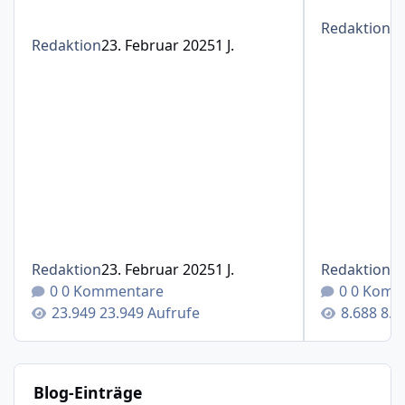
Redaktion
1
Redaktion
23. Februar 2025
1 J.
Redaktion
23. Februar 2025
1 J.
Redaktion
1
0 Kommentare
0 Komm
23.949 Aufrufe
8.6
Blog-Einträge