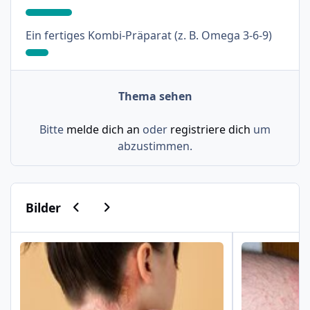
: 9%
Ein fertiges Kombi-Präparat (z. B. Omega 3-6-9)
Thema sehen
Bitte
melde dich an
oder
registriere dich
um
abzustimmen.
Vorherige Karussell-Folie
Nächste Karussell-Folie
Bilder
Psoriasis am Haaransatz und an der Hand
Schuppenflech