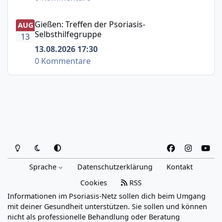
Gießen: Treffen der Psoriasis-Selbsthilfegruppe
Gießen: Treffen der Psoriasis-
AUG
Selbsthilfegruppe
13
13.08.2026 17:30
0 Kommentare
Heller Modus
Dunkler Modus
Systemeinstellung
f
i
y
a
n
o
Sprache
Datenschutzerklärung
Kontakt
c
s
u
e
t
t
Cookies
RSS
b
a
u
Informationen im Psoriasis-Netz sollen dich beim Umgang
o
g
b
mit deiner Gesundheit unterstützen. Sie sollen und können
o
r
e
nicht als professionelle Behandlung oder Beratung