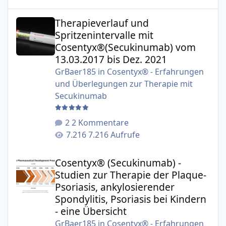
Therapieverlauf und Spritzenintervalle mit Cosentyx®(S
Therapieverlauf und
Spritzenintervalle mit
Cosentyx®(Secukinumab) vom
13.03.2017 bis Dez. 2021
GrBaer185
in
Cosentyx® - Erfahrungen
und Überlegungen zur Therapie mit
Secukinumab
2 Kommentare
7.216 Aufrufe
Cosentyx® (Secukinumab) - Studien zur Therapie der Plaqu
Cosentyx® (Secukinumab) -
Studien zur Therapie der Plaque-
Psoriasis, ankylosierender
Spondylitis, Psoriasis bei Kindern
- eine Übersicht
GrBaer185
in
Cosentyx® - Erfahrungen