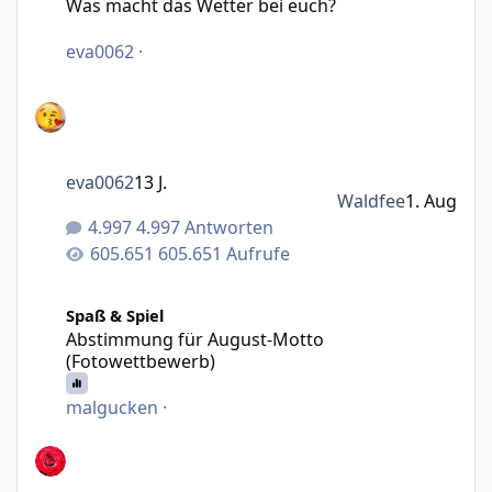
Was macht das Wetter bei euch?
eva0062
·
eva0062
13 J.
Waldfee
1. Aug
4.997 Antworten
605.651 Aufrufe
Abstimmung für August-Motto (Fotowettbewerb)
Spaß & Spiel
Abstimmung für August-Motto
(Fotowettbewerb)
malgucken
·