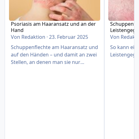
Psoriasis am Haaransatz und an der
Schuppenfle
Hand
Leistengeg
Von
Redaktion
·
23. Februar 2025
Von
Redakt
Schuppenflechte am Haaransatz und
So kann eine
auf den Händen – und damit an zwei
Leistengege
Stellen, an denen man sie nur
schwer verbergen kann