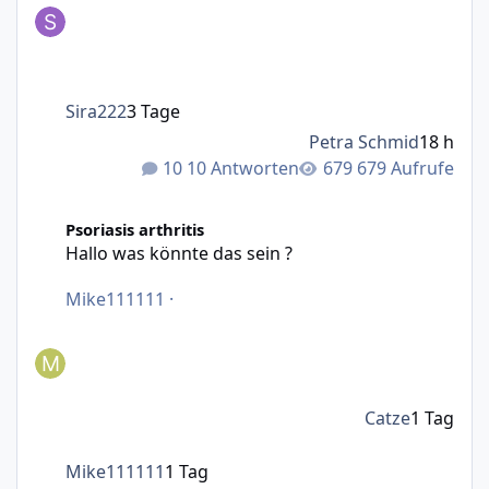
Sira222
3 Tage
Petra Schmid
18 h
10 Antworten
679 Aufrufe
Hallo was könnte das sein ?
Psoriasis arthritis
Hallo was könnte das sein ?
Mike111111
·
Catze
1 Tag
Mike111111
1 Tag