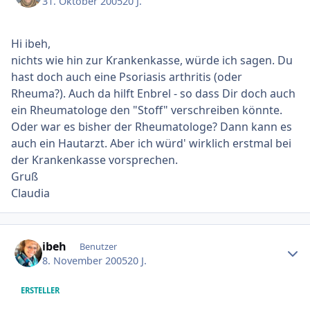
31. Oktober 2005
20 J.
Hi ibeh,
nichts wie hin zur Krankenkasse, würde ich sagen. Du
hast doch auch eine Psoriasis arthritis (oder
Rheuma?). Auch da hilft Enbrel - so dass Dir doch auch
ein Rheumatologe den "Stoff" verschreiben könnte.
Oder war es bisher der Rheumatologe? Dann kann es
auch ein Hautarzt. Aber ich würd' wirklich erstmal bei
der Krankenkasse vorsprechen.
Gruß
Claudia
Ersteller-Statistik
ibeh
Benutzer
8. November 2005
20 J.
ERSTELLER