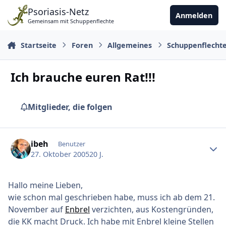
Zu Inhalt springen
Psoriasis-Netz
Anmelden
Gemeinsam mit Schuppenflechte
Startseite
Foren
Allgemeines
Schuppenflecht
Ich brauche euren Rat!!!
Mitglieder, die folgen
Ersteller-Statistik
ibeh
Benutzer
27. Oktober 2005
20 J.
Hallo meine Lieben,
wie schon mal geschrieben habe, muss ich ab dem 21.
November auf
Enbrel
verzichten, aus Kostengründen,
die KK macht Druck. Ich habe mit Enbrel kleine Stellen