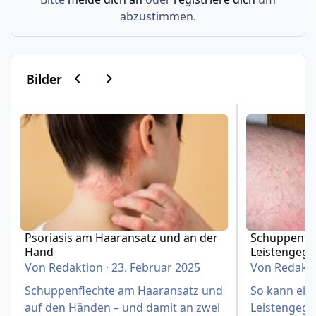
abzustimmen.
Vorherige Karussell-Folie
Nächste Karussell-Folie
Bilder
Psoriasis am Haaransatz und an der Hand
Schuppenflech
Psoriasis am Haaransatz und an der
Schuppenfle
Hand
Leistengeg
Von
Redaktion
·
23. Februar 2025
Von
Redakt
Schuppenflechte am Haaransatz und
So kann eine
auf den Händen – und damit an zwei
Leistengege