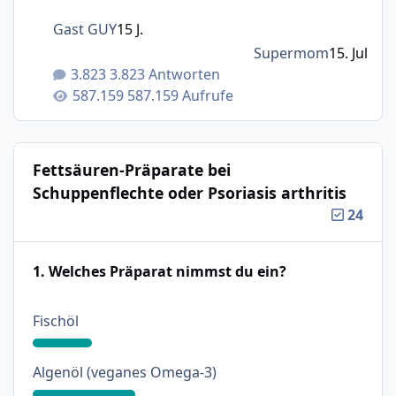
Gast GUY
15 J.
Supermom
15. Jul
3.823 Antworten
587.159 Aufrufe
Fettsäuren-Präparate bei
Schuppenflechte oder Psoriasis arthritis
24
1. Welches Präparat nimmst du ein?
: 18%
Fischöl
: 31%
Algenöl (veganes Omega-3)