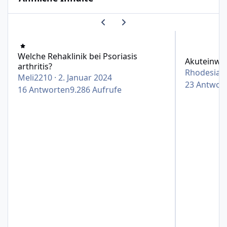
Vorherige Karussell-Folie
Nächste Karussell-Folie
Welche Rehaklinik bei Psoriasis arthritis?
Akuteinweisu
Welche Rehaklinik bei Psoriasis
Akuteinwe
arthritis?
Rhodesian
Meli2210
·
2. Januar 2024
23
Antwor
16
Antworten
9.286
Aufrufe