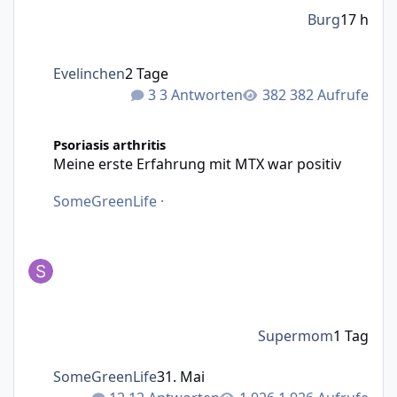
Burg
17 h
Evelinchen
2 Tage
3 Antworten
382 Aufrufe
Meine erste Erfahrung mit MTX war positiv
Psoriasis arthritis
Meine erste Erfahrung mit MTX war positiv
SomeGreenLife
·
Supermom
1 Tag
SomeGreenLife
31. Mai