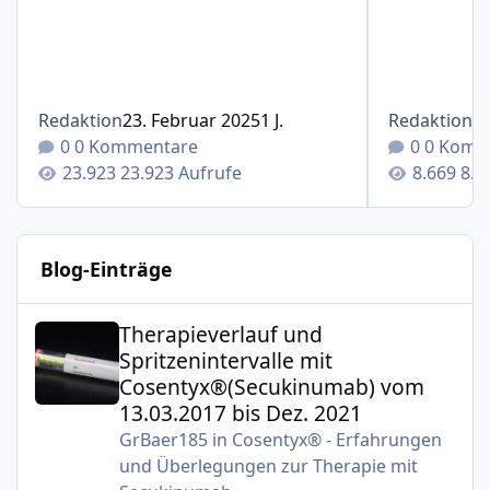
Redaktion
23. Februar 2025
1 J.
Redaktion
1
0 Kommentare
0 Komm
23.923 Aufrufe
8.6
Blog-Einträge
Therapieverlauf und Spritzenintervalle mit Cosentyx®(S
Therapieverlauf und
Spritzenintervalle mit
Cosentyx®(Secukinumab) vom
13.03.2017 bis Dez. 2021
GrBaer185
in
Cosentyx® - Erfahrungen
und Überlegungen zur Therapie mit