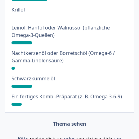
: 0%
Krillöl
Leinöl, Hanföl oder Walnussöl (pflanzliche
: 18%
Omega-3-Quellen)
Nachtkerzenöl oder Borretschöl (Omega-6 /
: 3%
Gamma-Linolensäure)
: 18%
Schwarzkümmelöl
: 9%
Ein fertiges Kombi-Präparat (z. B. Omega 3-6-9)
Thema sehen
Bitte
melde dich an
oder
registriere dich
um