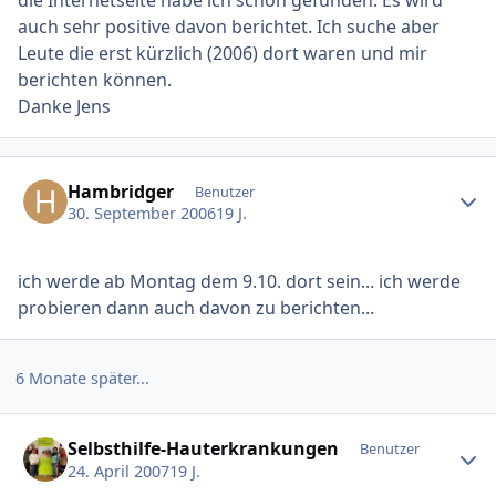
auch sehr positive davon berichtet. Ich suche aber
Leute die erst kürzlich (2006) dort waren und mir
berichten können.
Danke Jens
Ersteller-Statistik
Hambridger
Benutzer
30. September 2006
19 J.
ich werde ab Montag dem 9.10. dort sein... ich werde
probieren dann auch davon zu berichten...
6 Monate später...
Ersteller-Statistik
Selbsthilfe-Hauterkrankungen
Benutzer
24. April 2007
19 J.