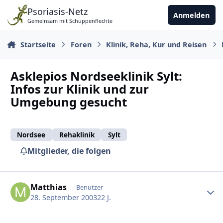
Zu Inhalt springen
Psoriasis-Netz
Anmelden
Gemeinsam mit Schuppenflechte
Startseite
Foren
Klinik, Reha, Kur und Reisen
Asklepios Nordseeklinik Sylt:
Infos zur Klinik und zur
Umgebung gesucht
Nordsee
Rehaklinik
Sylt
Mitglieder, die folgen
Ersteller-Statistik
Matthias
Benutzer
28. September 2003
22 J.