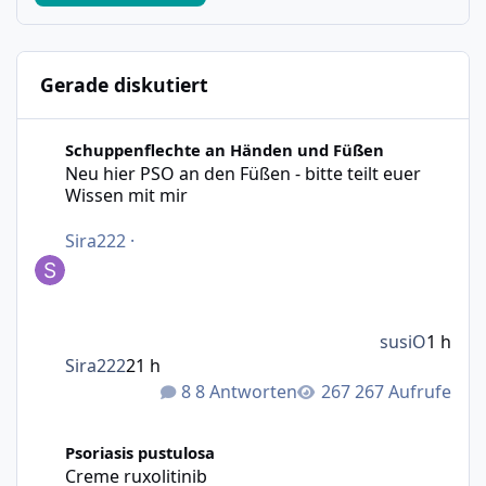
Gerade diskutiert
Neu hier PSO an den Füßen - bitte teilt euer Wissen mit m
Schuppenflechte an Händen und Füßen
Neu hier PSO an den Füßen - bitte teilt euer
Wissen mit mir
Sira222
·
susiO
1 h
Sira222
21 h
8 Antworten
267 Aufrufe
Creme ruxolitinib
Psoriasis pustulosa
Creme ruxolitinib