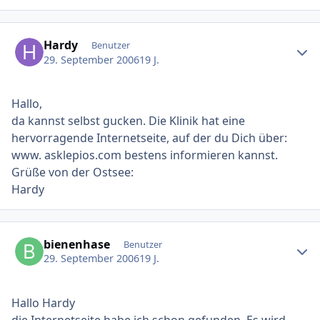
Ersteller-Statistik
Hardy
Benutzer
29. September 2006
19 J.
Hallo,
da kannst selbst gucken. Die Klinik hat eine
hervorragende Internetseite, auf der du Dich über:
www. asklepios.com bestens informieren kannst.
Grüße von der Ostsee:
Hardy
Ersteller-Statistik
bienenhase
Benutzer
29. September 2006
19 J.
Hallo Hardy
die Internetseite habe ich schon gefunden. Es wird