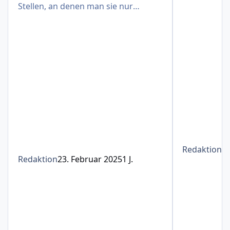
Stellen, an denen man sie nur
schwer verbergen kann
Redaktion
1
Redaktion
23. Februar 2025
1 J.