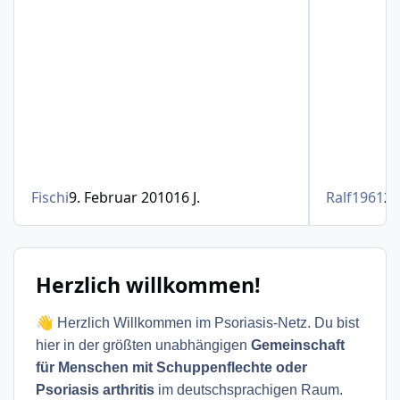
Fischi
9. Februar 2010
16 J.
Ralf1961
27
Herzlich willkommen!
👋
Herzlich Willkommen im Psoriasis-Netz. Du bist
hier in der größten unabhängigen
Gemeinschaft
für Menschen mit Schuppenflechte oder
Psoriasis arthritis
im deutschsprachigen Raum.