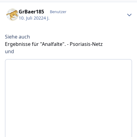
Ersteller-Statistik
GrBaer185
Benutzer
10. Juli 2022
4 J.
Siehe auch
Ergebnisse für "Analfalte". - Psoriasis-Netz
und