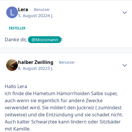
Ersteller-Statistik
Lera
Benutzer
5. August 2022
4 J.
ERSTELLER
Danke dir,
!
@Moosmann
Ersteller-Statistik
halber Zwilling
Benutzer
8. August 2022
3 J.
Hallo Lera
ich finde die Hametum Hämorrhoiden Salbe super,
auch wenn sie eigentlich für andere Zwecke
verwendet wird. Sie mildert den Juckreiz ( zumindest
zeitweise) und die Entzündung und sie schadet nicht.
Auch kalter Schwarztee kann lindern oder Sitzbäder
mit Kamille.