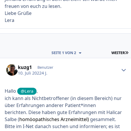
freuen von euch zu lesen.
Liebe Grüße
Lera
L
SEITE 1 VON 2
WEITER
Ersteller-Statistik
kuzg1
Benutzer
10. Juli 2022
4 J.
Hallo
,
@Lera
ich kann als Nichtbetroffener (in diesem Bereich) nur
über Erfahrungen anderer Patient*innen
berichten. Diese haben gute Erfahrungen mit Halicar
Salbe (
homöopathisches Arzneimittel)
gesammelt.
Bitte im I-Net danach suchen und informieren; es ist