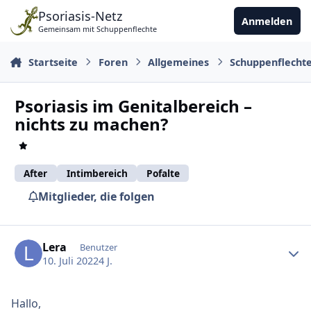
Zu Inhalt springen
Psoriasis-Netz
Anmelden
Gemeinsam mit Schuppenflechte
Startseite
Foren
Allgemeines
Schuppenflecht
Psoriasis im Genitalbereich –
nichts zu machen?
After
Intimbereich
Pofalte
Mitglieder, die folgen
Ersteller-Statistik
Lera
Benutzer
10. Juli 2022
4 J.
Hallo,