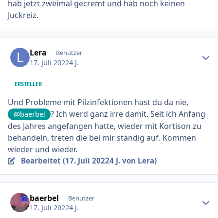
hab jetzt zweimal gecremt und hab noch keinen
Juckreiz.
Ersteller-Statistik
Lera
Benutzer
17. Juli 2022
4 J.
ERSTELLER
Und Probleme mit Pilzinfektionen hast du da nie,
? Ich werd ganz irre damit. Seit ich Anfang
@baerbel
des Jahres angefangen hatte, wieder mit Kortison zu
behandeln, treten die bei mir ständig auf. Kommen
wieder und wieder.
Bearbeitet (
17. Juli 2022
4 J.
von Lera)
Ersteller-Statistik
baerbel
Benutzer
17. Juli 2022
4 J.