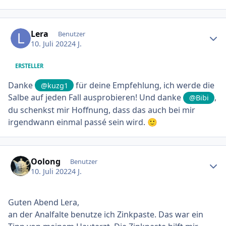
Ersteller-Statistik
Lera
Benutzer
10. Juli 2022
4 J.
ERSTELLER
Danke
für deine Empfehlung, ich werde die
@kuzg1
Salbe auf jeden Fall ausprobieren! Und danke
,
@Bibi
du schenkst mir Hoffnung, dass das auch bei mir
irgendwann einmal passé sein wird.
🙂
Ersteller-Statistik
Oolong
Benutzer
10. Juli 2022
4 J.
Guten Abend Lera,
an der Analfalte benutze ich Zinkpaste. Das war ein