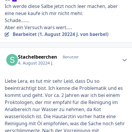
Ich werde diese Salbe jetzt noch leer machen, aber
eine neue kaufe ich mir nicht mehr.
Schade.......
Aber ein Versuch wars wert.....
Bearbeitet (
1. August 2022
4 J.
von baerbel)
Ersteller-Statistik
Stachelbeerchen
Benutzer
4. August 2022
4 J.
Liebe Lera, es tut mir sehr Leid, dass Du so
beeinträchtigt bist. Ich kenne die Problematik und es
kommt und geht. Vor ca. 2 Jahren war ich bei einem
Proktologen, der mir empfahl für die Reinigung im
Analbereich nur Wasser zu nehmen, da Kot
wasserlöslich ist. Die Hautärztin vorher hatte eine
Reinigung mit Öl empfohlen, was die Sache noch sehr
verschlimmerte. Nach der Vorreiniung mit