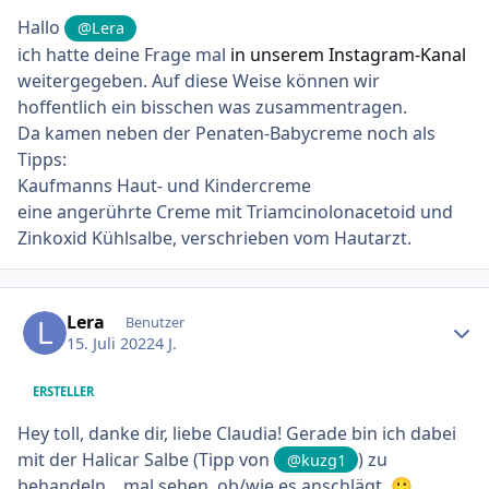
Hallo
@Lera
ich hatte deine Frage mal
in unserem Instagram-Kanal
weitergegeben. Auf diese Weise können wir
hoffentlich ein bisschen was zusammentragen.
Da kamen neben der Penaten-Babycreme noch als
Tipps:
Kaufmanns Haut- und Kindercreme
eine angerührte Creme mit Triamcinolonacetoid und
Zinkoxid Kühlsalbe, verschrieben vom Hautarzt.
Ersteller-Statistik
Lera
Benutzer
15. Juli 2022
4 J.
ERSTELLER
Hey toll, danke dir, liebe Claudia! Gerade bin ich dabei
mit der Halicar Salbe (Tipp von
) zu
@kuzg1
behandeln... mal sehen, ob/wie es anschlägt.
🙂