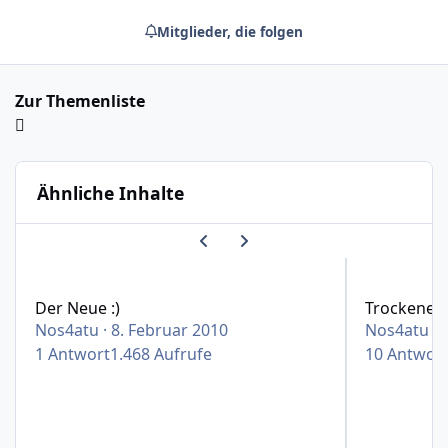
Mitglieder, die folgen
Zur Themenliste
Ähnliche Inhalte
Vorherige Karussell-Folie
Nächste Karussell-Folie
Der Neue :)
Trockene Eich
Der Neue :)
Trockene E
Nos4atu
·
8. Februar 2010
Nos4atu
·
1
Antwort
1.468
Aufrufe
10
Antwor