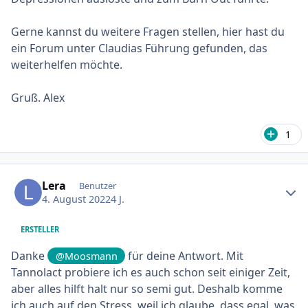
Gerne kannst du weitere Fragen stellen, hier hast du
ein Forum unter Claudias Führung gefunden, das
weiterhelfen möchte.
Gruß. Alex
1
Ersteller-Statistik
Lera
Benutzer
4. August 2022
4 J.
ERSTELLER
Danke
für deine Antwort. Mit
@Moosmann
Tannolact probiere ich es auch schon seit einiger Zeit,
aber alles hilft halt nur so semi gut. Deshalb komme
ich auch auf den Stress, weil ich glaube, dass egal, was