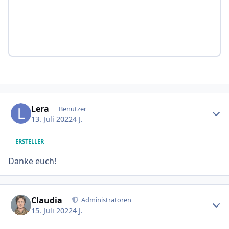
Ersteller-Statistik
Lera
Benutzer
13. Juli 2022
4 J.
ERSTELLER
Danke euch!
Ersteller-Statistik
Claudia
Administratoren
15. Juli 2022
4 J.