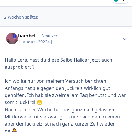
2 Wochen später...
Ersteller-Statistik
baerbel
Benutzer
1. August 2022
4 J.
Hallo Lera, hast du diese Salbe Halicar jetzt auch
ausprobiert ?
Ich wollte nur von meinem Versuch berichten.
Anfangs hat sie gegen den Juckreiz wirklich gut
geholfen. Ich hab sie zweimal am Tag benutzt und war
somit juckfrei
😁
Nach ca. einer Woche hat das ganz nachgelassen.
Mittlerweile tut sie zwar gut kurz nach dem cremen
aber der Juckreiz ist nach ganz kurzer Zeit wieder
da
🤷‍♀️