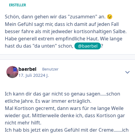
ERSTELLER
Schön, dann gehen wir das "zusammen" an.
😉
Mein Gefühl sagt mir, dass ich damit auf jeden Fall
besser fahre als mit jedweder kortisonhaltigen Salbe.
Habe generell extrem empfindliche Haut. Wie lange
hast du das "da unten" schon,
?
@baerbel
Ersteller-Statistik
baerbel
Benutzer
17. Juli 2022
4 J.
Ich kann dir das gar nicht so genau sagen.....schon
etliche Jahre. Es war immer erträglich.
Mal Kortison gecremt, dann wars für ne lange Weile
wieder gut. Mittlerweile denke ich, dass Kortison gar
nicht mehr hilft.
Ich hab bis jetzt ein gutes Gefühl mit der Creme.......ich