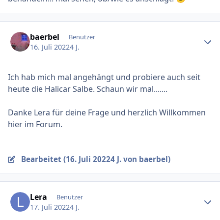
Ersteller-Statistik
baerbel
Benutzer
16. Juli 2022
4 J.
Ich hab mich mal angehängt und probiere auch seit
heute die Halicar Salbe. Schaun wir mal.......
Danke Lera für deine Frage und herzlich Willkommen
hier im Forum.
Bearbeitet (
16. Juli 2022
4 J.
von baerbel)
Ersteller-Statistik
Lera
Benutzer
17. Juli 2022
4 J.