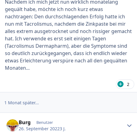
Nachdem ich mich jetzt nun wirklich monatelang
gequält habe, möchte ich noch kurz etwas
nachtragen: Den durchschlagenden Erfolg hatte ich
nun mit Tacrolismus, nachdem die Zinkpaste bei mir
alles extrem ausgetrocknet und noch rissiger gemacht
hat. Ich verwende es erst seit einigen Tagen
(Tacrolismus Dermapharm), aber die Symptome sind
so deutlich zurückgegangen, dass ich endlich wieder
etwas Erleichterung verspüre nach all den gequälten
Monaten...
2
1 Monat später...
Ersteller-Statistik
Burg
Benutzer
26. September 2022
3 J.