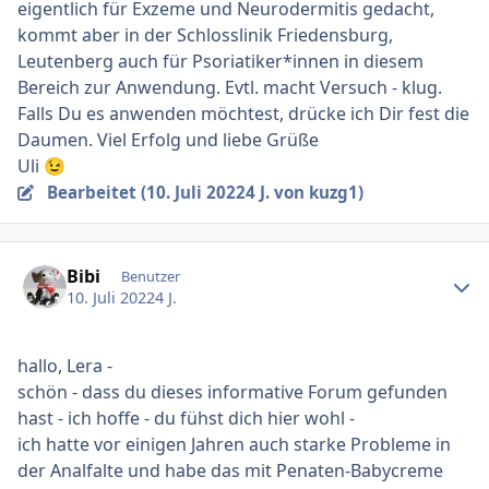
eigentlich für Exzeme und Neurodermitis gedacht,
kommt aber in der Schlosslinik Friedensburg,
Leutenberg auch für Psoriatiker*innen in diesem
Bereich zur Anwendung. Evtl. macht Versuch - klug.
Falls Du es anwenden möchtest, drücke ich Dir fest die
Daumen. Viel Erfolg und liebe Grüße
Uli
😉
Bearbeitet (
10. Juli 2022
4 J.
von kuzg1)
Ersteller-Statistik
Bibi
Benutzer
10. Juli 2022
4 J.
hallo, Lera -
schön - dass du dieses informative Forum gefunden
hast - ich hoffe - du fühst dich hier wohl -
ich hatte vor einigen Jahren auch starke Probleme in
der Analfalte und habe das mit Penaten-Babycreme