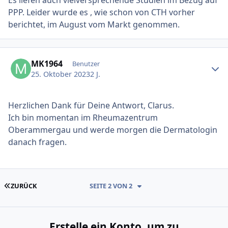
Es liefen auch vielversprechende Studien im Bezug auf
PPP. Leider wurde es , wie schon von CTH vorher
berichtet, im August vom Markt genommen.
Ersteller-Statistik
MK1964
Benutzer
25. Oktober 2023
2 J.
Herzlichen Dank für Deine Antwort, Clarus.
Ich bin momentan im Rheumazentrum
Oberammergau und werde morgen die Dermatologin
danach fragen.
ERSTE SEITE
ZURÜCK
SEITE 2 VON 2
Erstelle ein Konto, um zu