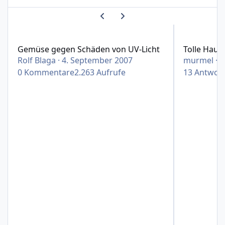
Vorherige Karussell-Folie
Nächste Karussell-Folie
Gemüse gegen Schäden von UV-Licht
Tolle Hautpf
Gemüse gegen Schäden von UV-Licht
Tolle Haut
Rolf Blaga
·
4. September 2007
murmel
·
2
0
Kommentare
2.263
Aufrufe
13
Antwor