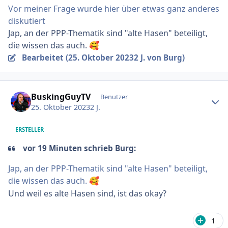
Vor meiner Frage wurde hier über etwas ganz anderes
diskutiert
Jap, an der PPP-Thematik sind "alte Hasen" beteiligt,
die wissen das auch.
🥰
Bearbeitet (
25. Oktober 2023
2 J.
von Burg)
Ersteller-Statistik
BuskingGuyTV
Benutzer
25. Oktober 2023
2 J.
ERSTELLER
vor 19 Minuten schrieb Burg:
Jap, an der PPP-Thematik sind "alte Hasen" beteiligt,
die wissen das auch.
🥰
Und weil es alte Hasen sind, ist das okay?
1