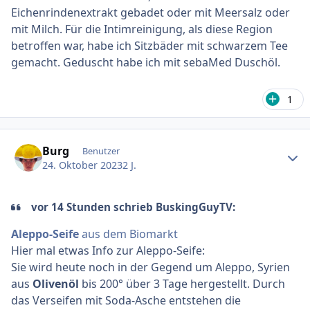
Eichenrindenextrakt gebadet oder mit Meersalz oder
mit Milch. Für die Intimreinigung, als diese Region
betroffen war, habe ich Sitzbäder mit schwarzem Tee
gemacht. Geduscht habe ich mit sebaMed Duschöl.
1
Ersteller-Statistik
Burg
Benutzer
24. Oktober 2023
2 J.
vor 14 Stunden schrieb BuskingGuyTV:
Aleppo-Seife
aus dem Biomarkt
Hier mal etwas Info zur Aleppo-Seife:
Sie wird heute noch in der Gegend um Aleppo, Syrien
aus
Olivenöl
bis 200° über 3 Tage hergestellt. Durch
das Verseifen mit Soda-Asche entstehen die