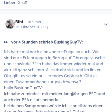
Lieben Gruß
Ersteller-Statistik
Bibi
Benutzer
25. Oktober 2023
2 J.
vor 4 Stunden schrieb BuskingGuyTV:
Ich hätte mal noch eine andere Frage an euch. Wie
sind eure Erfahrungen in Bezug auf Ohrengeräusche
und schwindel ? Ich habe das immer wieder mal und
aktuell ganz schlimm. Alles dreht sich und im linken
Ohr gibt es so ein pulsierendes Geräusch. Gibt es
einen Zusammenhang zur pso bzw psa ?
hallo BuskingGuyTV: -
ich habe zumindest mit meiner langjährigen PSO und
auch der PSA nichts bemerkt -
bei deinen Symptomen würde ich schnellstens einen
Arzt aufsuchen - Internisten und HNO-Arzt -