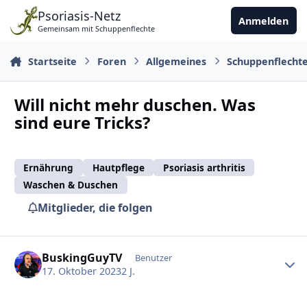
Zu Inhalt springen
Psoriasis-Netz
Anmelden
Gemeinsam mit Schuppenflechte
Startseite
Foren
Allgemeines
Schuppenflecht
Will nicht mehr duschen. Was
sind eure Tricks?
Ernährung
Hautpflege
Psoriasis arthritis
Waschen & Duschen
Mitglieder, die folgen
Ersteller-Statistik
BuskingGuyTV
Benutzer
17. Oktober 2023
2 J.