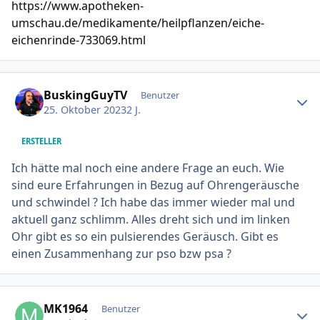
https://www.apotheken-
umschau.de/medikamente/heilpflanzen/eiche-
eichenrinde-733069.html
Ersteller-Statistik
BuskingGuyTV
Benutzer
25. Oktober 2023
2 J.
ERSTELLER
Ich hätte mal noch eine andere Frage an euch. Wie
sind eure Erfahrungen in Bezug auf Ohrengeräusche
und schwindel ? Ich habe das immer wieder mal und
aktuell ganz schlimm. Alles dreht sich und im linken
Ohr gibt es so ein pulsierendes Geräusch. Gibt es
einen Zusammenhang zur pso bzw psa ?
Ersteller-Statistik
MK1964
Benutzer