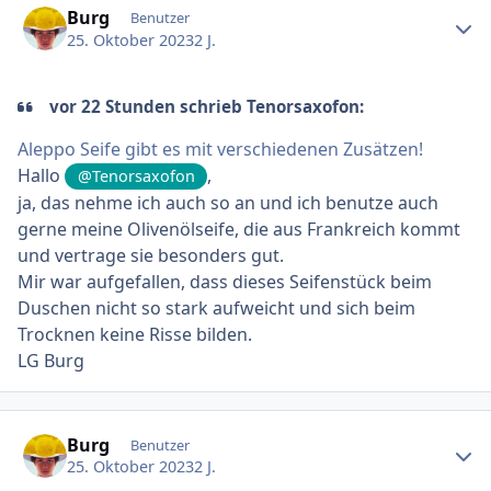
Burg
Benutzer
25. Oktober 2023
2 J.
vor 22 Stunden schrieb Tenorsaxofon:
Aleppo Seife gibt es mit verschiedenen Zusätzen!
Hallo
,
@Tenorsaxofon
ja, das nehme ich auch so an und ich benutze auch
gerne meine Olivenölseife, die aus Frankreich kommt
und vertrage sie besonders gut.
Mir war aufgefallen, dass dieses Seifenstück beim
Duschen nicht so stark aufweicht und sich beim
Trocknen keine Risse bilden.
LG Burg
Ersteller-Statistik
Burg
Benutzer
25. Oktober 2023
2 J.