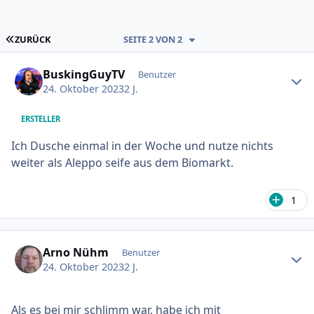
ERSTE SEITE
ZURÜCK
SEITE 2 VON 2
Ersteller-Statistik
BuskingGuyTV
Benutzer
24. Oktober 2023
2 J.
ERSTELLER
Ich Dusche einmal in der Woche und nutze nichts
weiter als Aleppo seife aus dem Biomarkt.
1
Ersteller-Statistik
Arno Nühm
Benutzer
24. Oktober 2023
2 J.
Als es bei mir schlimm war, habe ich mit