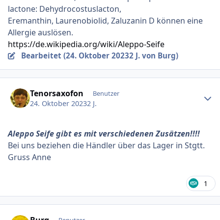
lactone: Dehydrocostuslacton,
Eremanthin, Laurenobiolid, Zaluzanin D können eine
Allergie auslösen.
https://de.wikipedia.org/wiki/Aleppo-Seife
Bearbeitet (
24. Oktober 2023
2 J.
von Burg)
Ersteller-Statistik
Tenorsaxofon
Benutzer
24. Oktober 2023
2 J.
Aleppo Seife gibt es mit verschiedenen Zusätzen!!!!
Bei uns beziehen die Händler über das Lager in Stgtt.
Gruss Anne
1
Ersteller-Statistik