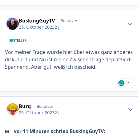
Ersteller-Statistik
BuskingGuyTV
Benutzer
25. Oktober 2023
2 J.
ERSTELLER
Vor meiner Frage wurde hier über etwas ganz anderes
diskutiert und Nu ist meine Zwischenfrage deplatziert.
Spannend. Aber gut, weiß ich bescheid.
1
Ersteller-Statistik
Burg
Benutzer
25. Oktober 2023
2 J.
vor 11 Minuten schrieb BuskingGuyTV: