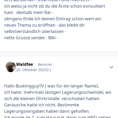
ich weiss ja nicht ob du die Ärzte schon konsultiert
hast - deshalb mein Rat -
übrigens finde ich deinen Eintrag schon wert ein
neues Thema zu eröffnen - das bleibt dir
selbstverständlich überlassen -
nette Grüsse sendet - Bibi -
Ersteller-Statistik
Waldfee
Benutzer
25. Oktober 2023
2 J.
Hallo BuskingguyTV ( was für ein langer Name),
ich hatte mehrmals lästigen Lagerungsschwindel, wo
sich die kleinen Ohrkristalle verschoben hatten.
Geräusche hatte ich nicht. Bestimmte
Lagerungsvorgaben haben dann geholfen.
Ich würde als 1. zum Hausarzt, dann zum HNO gehen.