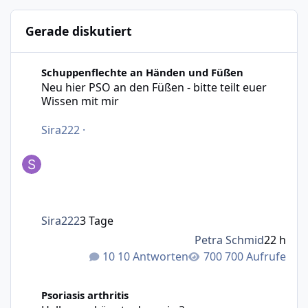
Gerade diskutiert
Neu hier PSO an den Füßen - bitte teilt euer Wissen mit m
Schuppenflechte an Händen und Füßen
Neu hier PSO an den Füßen - bitte teilt euer
Wissen mit mir
Sira222
·
Sira222
3 Tage
Petra Schmid
22 h
10 Antworten
700 Aufrufe
Hallo was könnte das sein ?
Psoriasis arthritis