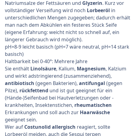
Natriumsalze der Fettsäuren und
Glyzerin
. Kurz vor
vollständiger Verseifung wird noch
Lorbeeröl
in
unterschiedlichen Mengen zugegeben; dadurch erhält
man nach dem Abkühlen ein festeres Stück Seife
(eigene Erfahrung: weicht nicht so schnell auf, ein
längerer Gebrauch wird möglich).
pH=8-9 leicht basisch (pH=7 wäre neutral, pH=14 stark
basisch)
Haltbarkeit bei 0-40°: Mehrere Jahre
Sie enthält
Linolsäure
, Kalium,
Magnesium
, Kalzium
und wirkt adstringierend (zusammenziehend),
antibiotisch
(gegen Bakterien),
antifungal
(gegen
Pilze),
rückfettend
und ist gut geeignet für ein
(Hände-)Seifenbad bei Hautverletzungen oder -
krankheiten, Insektenstichen,
rheumatischen
Erkrankungen und soll auch zur
Haarwäsche
geeignet sein.
Wer auf
Costunolid allergisch
reagiert, sollte
Lorbeeröl meiden, auch die Sesqui terpen