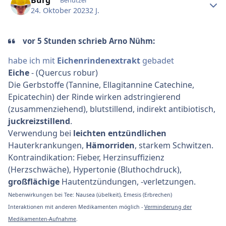
Burg
Benutzer
24. Oktober 2023
2 J.
vor 5 Stunden schrieb Arno Nühm:
habe ich mit
Eichenrindenextrakt
gebadet
Eiche
- (Quercus robur)
Die Gerbstoffe (Tannine, Ellagitannine Catechine,
Epicatechin) der Rinde wirken adstringierend
(zusammenziehend), blutstillend, indirekt antibiotisch,
juckreizstillend
.
Verwendung bei
leichten entzündlichen
Hauterkrankungen,
Hämorriden
, starkem Schwitzen.
Kontraindikation: Fieber, Herzinsuffizienz
(Herzschwäche), Hypertonie (Bluthochdruck),
großflächige
Hautentzündungen, -verletzungen.
Nebenwirkungen bei Tee: Nausea (übelkeit), Emesis (Erbrechen)
Interaktionen mit anderen Medikamenten möglich -
Verminderung der
Medikamenten-Aufnahme
.