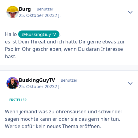
Ersteller-Statistik
Burg
Benutzer
25. Oktober 2023
2 J.
Hallo
,
@BuskingGuyTV
es ist Dein Threat und ich hätte Dir gerne etwas zur
Pso im Ohr geschrieben, wenn Du daran Interesse
hast.
Ersteller-Statistik
BuskingGuyTV
Benutzer
25. Oktober 2023
2 J.
ERSTELLER
Wenn jemand was zu ohrensausen und schwindel
sagen möchte kann er oder sie das gern hier tun.
Werde dafür kein neues Thema eröffnen.