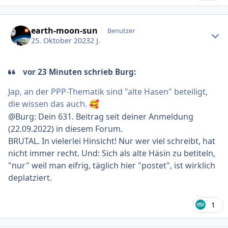
Ersteller-Statistik
earth-moon-sun
Benutzer
25. Oktober 2023
2 J.
vor 23 Minuten schrieb Burg:
Jap, an der PPP-Thematik sind "alte Hasen" beteiligt,
die wissen das auch.
🥰
@Burg: Dein 631. Beitrag seit deiner Anmeldung
(22.09.2022) in diesem Forum.
BRUTAL. In vielerlei Hinsicht! Nur wer viel schreibt, hat
nicht immer recht. Und: Sich als alte Häsin zu betiteln,
"nur" weil man eifrig, täglich hier "postet", ist wirklich
deplatziert.
1