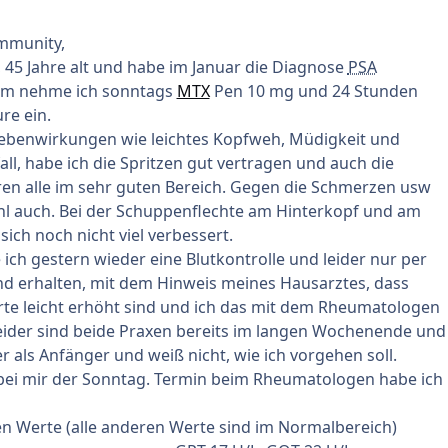
ommunity,
h, 45 Jahre alt und habe im Januar die Diagnose
PSA
dem nehme ich sonntags
MTX
Pen 10 mg und 24 Stunden
re ein.
 Nebenwirkungen wie leichtes Kopfweh, Müdigkeit und
ll, habe ich die Spritzen gut vertragen und auch die
en alle im sehr guten Bereich. Gegen die Schmerzen usw
wohl auch. Bei der Schuppenflechte am Hinterkopf und am
ich noch nicht viel verbessert.
e ich gestern wieder eine Blutkontrolle und leider nur per
nd erhalten, mit dem Hinweis meines Hausarztes, dass
te leicht erhöht sind und ich das mit dem Rheumatologen
Leider sind beide Praxen bereits im langen Wochenende und
er als Anfänger und weiß nicht, wie ich vorgehen soll.
 bei mir der Sonntag. Termin beim Rheumatologen habe ich
en Werte (alle anderen Werte sind im Normalbereich)