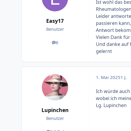
Ist wohl das be
Rheumatologen 
Leider antworte
Easy17
passieren kann,
Benutzer
Antwort beko
Vielen Dank für
8
Und danke auf f
Beiträge
gelernt
1. Mai 2025
1 J.
Ich würde auch 
wobei ich meine
Lg. Lupinchen
Lupinchen
Benutzer