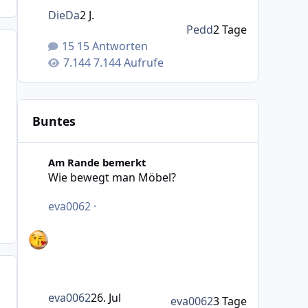
DieDa
2 J.
Pedd
2 Tage
15 Antworten
7.144 Aufrufe
Buntes
Wie bewegt man Möbel?
Am Rande bemerkt
Wie bewegt man Möbel?
eva0062
·
eva0062
26. Jul
eva0062
3 Tage