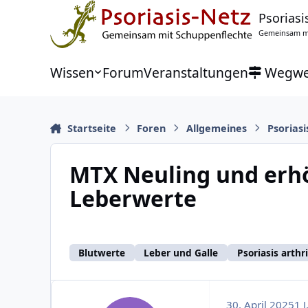
Zu Inhalt springen
Psoriasi
Gemeinsam mi
Wissen
Forum
Veranstaltungen
Wegwe
Startseite
Foren
Allgemeines
Psoriasi
MTX Neuling und erh
Leberwerte
Blutwerte
Leber und Galle
Psoriasis arthri
30. April 2025
1 J