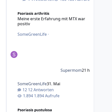
Meine erste Erfahrung mit MTX war positiv
Psoriasis arthritis
Meine erste Erfahrung mit MTX war
positiv
SomeGreenLife
·
Supermom
21 h
SomeGreenLife
31. Mai
12 Antworten
1.894 Aufrufe
Creme ruxolitinib
Psoriasis pustulosa