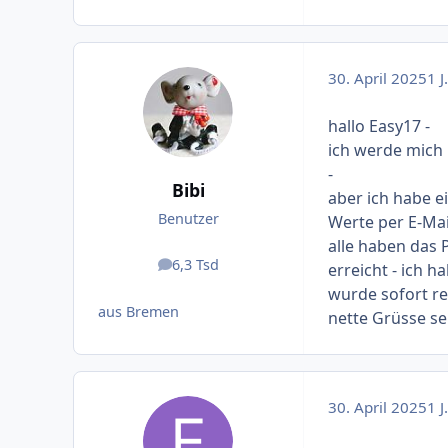
30. April 2025
1 J.
hallo Easy17 -
ich werde mich 
-
Bibi
aber ich habe e
Benutzer
Werte per E-Mai
alle haben das 
6,3 Tsd
erreicht - ich 
Beiträge
wurde sofort re
aus Bremen
nette Grüsse sen
30. April 2025
1 J.