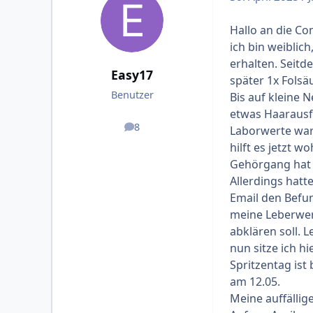
Hallo an die C
ich bin weiblic
erhalten. Seit
Easy17
später 1x Folsäu
Benutzer
Bis auf kleine
etwas Haarausfa
8
Laborwerte war
Beiträge
hilft es jetzt 
Gehörgang hat s
Allerdings hatt
Email den Befu
meine Leberwer
abklären soll. 
nun sitze ich hi
Spritzentag ist
am 12.05.
Meine auffällig