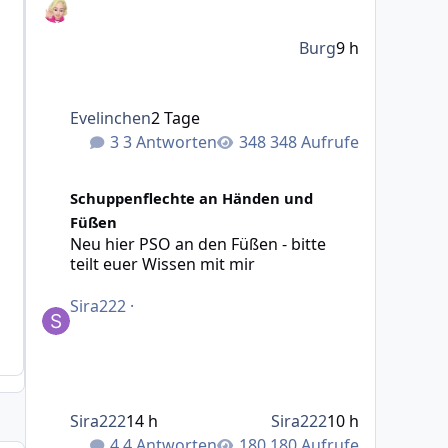
Burg
9 h
Evelinchen
2 Tage
3 Antworten
348 Aufrufe
Neu hier PSO an den Füßen - bitte teilt euer Wissen mit 
Schuppenflechte an Händen und
Füßen
Neu hier PSO an den Füßen - bitte
teilt euer Wissen mit mir
Sira222
·
Sira222
14 h
Sira222
10 h
4 Antworten
180 Aufrufe