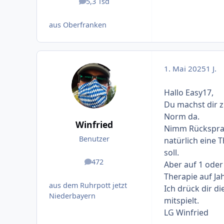
5,3 Tsd
Beiträge
aus Oberfranken
1. Mai 2025
1 J.
Hallo Easy17,
Du machst dir z
Norm da.
Winfried
Nimm Rücksprac
Benutzer
natürlich eine 
soll.
472
Aber auf 1 ode
Beiträge
Therapie auf Jah
aus dem Ruhrpott jetzt
Ich drück dir d
Niederbayern
mitspielt.
LG Winfried