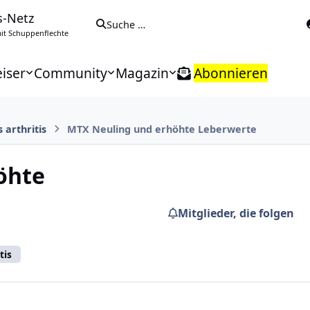
s-Netz
Suche …
t Schuppenflechte
iser
Community
Magazin
Abonnieren
s arthritis
MTX Neuling und erhöhte Leberwerte
öhte
Mitglieder, die folgen
tis
.