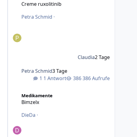
Creme ruxolitinib
Petra Schmid
·
Claudia
2 Tage
Petra Schmid
3 Tage
1 Antwort
386 Aufrufe
Bimzelx
Medikamente
Bimzelx
DieDa
·