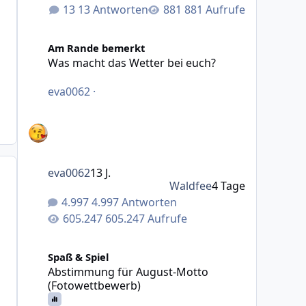
13 Antworten
881 Aufrufe
Was macht das Wetter bei euch?
Am Rande bemerkt
Was macht das Wetter bei euch?
eva0062
·
eva0062
13 J.
Waldfee
4 Tage
4.997 Antworten
605.247 Aufrufe
Abstimmung für August-Motto (Fotowettbewerb)
Spaß & Spiel
Abstimmung für August-Motto
(Fotowettbewerb)