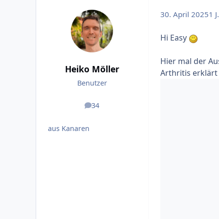
30. April 2025
1 J.
Hi Easy
Hier mal der Au
Heiko Möller
Arthritis erklär
Benutzer
34
Beiträge
aus Kanaren