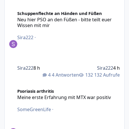
Neu hier PSO an den Füßen - bitte teilt euer Wissen mit m
Schuppenflechte an Händen und Füßen
Neu hier PSO an den Füßen - bitte teilt euer
Wissen mit mir
Sira222
·
Sira222
8 h
Sira222
4 h
4 Antworten
132 Aufrufe
Meine erste Erfahrung mit MTX war positiv
Psoriasis arthritis
Meine erste Erfahrung mit MTX war positiv
SomeGreenLife
·