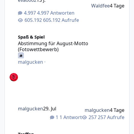
eva0062
13 J.
Waldfee
4 Tage
4.997 Antworten
605.192 Aufrufe
Abstimmung für August-Motto (Fotowettbewerb)
Spaß & Spiel
Abstimmung für August-Motto
(Fotowettbewerb)
malgucken
·
malgucken
29. Jul
malgucken
4 Tage
1 Antwort
257 Aufrufe
Gibts 2026 nochmal wo ein Treffen?
Treffen