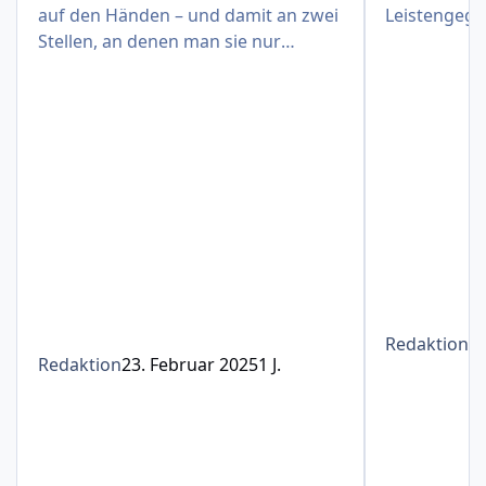
auf den Händen – und damit an zwei
Leistengege
Stellen, an denen man sie nur
schwer verbergen kann
Redaktion
1
Redaktion
23. Februar 2025
1 J.