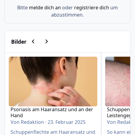
Bitte
melde dich an
oder
registriere dich
um
abzustimmen.
Vorherige Karussell-Folie
Nächste Karussell-Folie
Bilder
Psoriasis am Haaransatz und an der Hand
Schuppenflech
Psoriasis am Haaransatz und an der
Schuppenfle
Hand
Leistengeg
Von
Redaktion
·
23. Februar 2025
Von
Redakt
Schuppenflechte am Haaransatz und
So kann eine