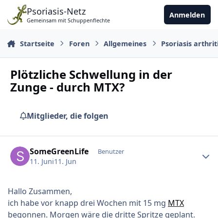
Zu Inhalt springen
Psoriasis-Netz
Anmelden
Gemeinsam mit Schuppenflechte
Startseite
Foren
Allgemeines
Psoriasis arthrit
Plötzliche Schwellung in der
Zunge - durch MTX?
Mitglieder, die folgen
Ersteller-Statistik
SomeGreenLife
Benutzer
11. Juni
11. Jun
Hallo Zusammen,
ich habe vor knapp drei Wochen mit 15 mg
MTX
begonnen. Morgen wäre die dritte Spritze geplant.