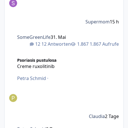
Supermom
15 h
SomeGreenLife
31. Mai
12 Antworten
1.867 Aufrufe
Creme ruxolitinib
Psoriasis pustulosa
Creme ruxolitinib
Petra Schmid
·
Claudia
2 Tage