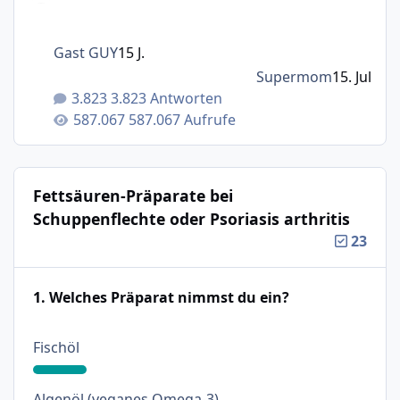
Gast GUY
15 J.
Supermom
15. Jul
3.823 Antworten
587.067 Aufrufe
Fettsäuren-Präparate bei
Schuppenflechte oder Psoriasis arthritis
23
1. Welches Präparat nimmst du ein?
: 16%
Fischöl
: 32%
Algenöl (veganes Omega-3)