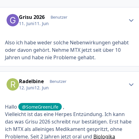
Ersteller-Statistik
Grisu 2026
Benutzer
11. Juni
11. Jun
Also ich habe weder solche Nebenwirkungen gehabt
oder davon gehört. Nehme MTX jetzt seit über 10
Jahren und habe nie Probleme gehabt.
Ersteller-Statistik
Radelbine
Benutzer
12. Juni
12. Jun
Hallo
,
@SomeGreenLife
Vielleicht ist das eine Herpes Entzündung. Ich kann
das was Grisu 2026 schreibt nur bestätigen. Erst habe
ich MTX als alleiniges Medikament gespritzt, ohne
Probleme. Seit 2 Jahren jetzt oral und
Biologika