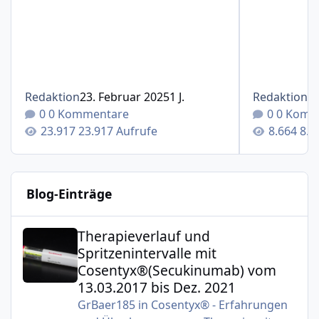
Redaktion
23. Februar 2025
1 J.
Redaktion
1
0 Kommentare
0 Komm
23.917 Aufrufe
8.6
Blog-Einträge
Therapieverlauf und Spritzenintervalle mit Cosentyx®(S
Therapieverlauf und
Spritzenintervalle mit
Cosentyx®(Secukinumab) vom
13.03.2017 bis Dez. 2021
GrBaer185
in
Cosentyx® - Erfahrungen