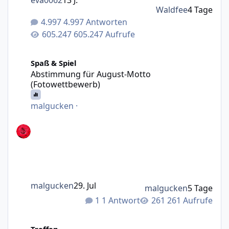
eva0062
13 J.
Waldfee
4 Tage
4.997 Antworten
605.247 Aufrufe
Abstimmung für August-Motto (Fotowettbewerb)
Spaß & Spiel
Abstimmung für August-Motto
(Fotowettbewerb)
malgucken
·
malgucken
29. Jul
malgucken
5 Tage
1 Antwort
261 Aufrufe
Gibts 2026 nochmal wo ein Treffen?
Treffen