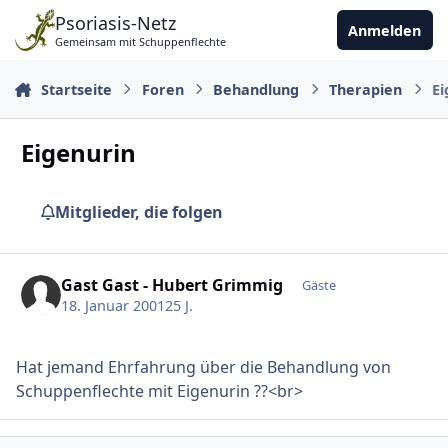
Zu Inhalt springen
Psoriasis-Netz
Anmelden
Gemeinsam mit Schuppenflechte
Startseite
Foren
Behandlung
Therapien
Ei
Eigenurin
Mitglieder, die folgen
Gast Gast - Hubert Grimmig
Gäste
18. Januar 2001
25 J.
Hat jemand Ehrfahrung über die Behandlung von
Schuppenflechte mit Eigenurin ??<br>