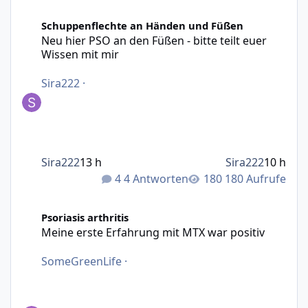
Neu hier PSO an den Füßen - bitte teilt euer Wissen mit m
Schuppenflechte an Händen und Füßen
Neu hier PSO an den Füßen - bitte teilt euer
Wissen mit mir
Sira222
·
Sira222
13 h
Sira222
10 h
4 Antworten
180 Aufrufe
Meine erste Erfahrung mit MTX war positiv
Psoriasis arthritis
Meine erste Erfahrung mit MTX war positiv
SomeGreenLife
·