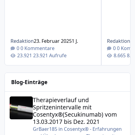
Redaktion
23. Februar 2025
1 J.
Redaktion
1
0 Kommentare
0 Komm
23.921 Aufrufe
8.6
Blog-Einträge
Therapieverlauf und Spritzenintervalle mit Cosentyx®(S
Therapieverlauf und
Spritzenintervalle mit
Cosentyx®(Secukinumab) vom
13.03.2017 bis Dez. 2021
GrBaer185
in
Cosentyx® - Erfahrungen