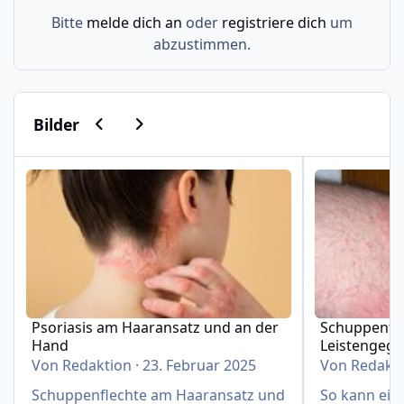
Bitte
melde dich an
oder
registriere dich
um
abzustimmen.
Vorherige Karussell-Folie
Nächste Karussell-Folie
Bilder
Psoriasis am Haaransatz und an der Hand
Schuppenflech
Psoriasis am Haaransatz und an der
Schuppenfle
Hand
Leistengeg
Von
Redaktion
·
23. Februar 2025
Von
Redakt
Schuppenflechte am Haaransatz und
So kann eine