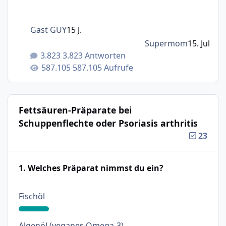
Gast GUY
15 J.
Supermom
15. Jul
3.823 Antworten
587.105 Aufrufe
Fettsäuren-Präparate bei
Schuppenflechte oder Psoriasis arthritis
23
1. Welches Präparat nimmst du ein?
: 16%
Fischöl
: 32%
Algenöl (veganes Omega-3)