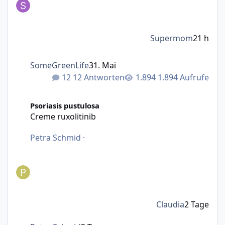
Supermom
21 h
SomeGreenLife
31. Mai
12 Antworten
1.894 Aufrufe
Creme ruxolitinib
Psoriasis pustulosa
Creme ruxolitinib
Petra Schmid
·
Claudia
2 Tage