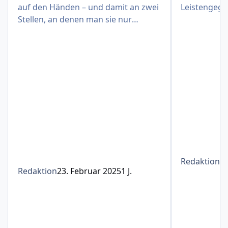
auf den Händen – und damit an zwei
Leistengege
Stellen, an denen man sie nur
schwer verbergen kann
Redaktion
1
Redaktion
23. Februar 2025
1 J.