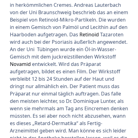
in herkömmlichen Cremes. Andreas Lauterbach
von der Uni Braunschweig beschrieb das an einem
Beispiel von Retinoid-Mikro-Partikeln. Die wurden
in einem Gemisch von Palmöl und Lecithin auf den
Haarboden aufgetragen. Das
Retinoid
Tazaroten
wird auch bei der Psoriasis äußerlich angewendet.
An der Uni Tübingen wurde ein Öl-in-Wasser-
Gemisch mit dem juckreizstillenden Wirkstoff
Novamid
entwickelt. Wird das Präparat
aufgetragen, bildet es einen Film. Der Wirkstoff
verbleibt 12 bis 24 Stunden auf der Haut und
dringt nur allmählich ein. Der Patient muss das
Präparat nur einmal täglich auftragen. Das falle
den meisten leichter, so Dr. Dominique Lunter, als
wenn sie mehrmals am Tag ans Eincremen denken
müssten. Es sei aber noch nicht abzusehen, wann
es dieses „Retard-Dermatika“ als Fertig-
Arzneimittel geben wird. Man könne es sich leider
nicht in der Apotheke herstellen lassen, weil es die