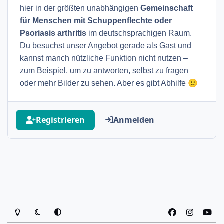
hier in der größten unabhängigen
Gemeinschaft
für Menschen mit Schuppenflechte oder
Psoriasis arthritis
im deutschsprachigen Raum.
Du besuchst unser Angebot gerade als Gast und
kannst manch nützliche Funktion nicht nutzen –
zum Beispiel, um zu antworten, selbst zu fragen
🙂
oder mehr Bilder zu sehen. Aber es gibt Abhilfe
Registrieren
Anmelden
Heller Modus
Dunkler Modus
Systemeinstellung
f
i
y
a
n
o