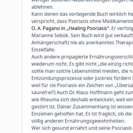
ablehnen.
Kann denen das vorliegende Buch wirklich helf
verspricht, dass Psoriasis ohne Medikamente 
O. A. Pagano in „Healing Psoriasis“
. Er verfol
Marianne Sebök. Sein Buch wird gut verkauft
Anhängerschaft) nie als anerkanntes Therapie
Einzelfälle.
Auch andere propagierte Ernährungsvorschlä
wiederum nicht. Es gibt nicht „die einzig richt
sollte man solche Lebensmittel meiden, die 
Entzündungsprozesse oder Juckreiz fördern k
weil für sie Psoriasis ein Zeichen von „Übers
säurefrei?) Auch Dr. Klaus Hoffmann geht zum
wie Rheuma sich deshalb entwickeln, weil wi
gestört ist. Dieser Zusammenhang ist wissens
Einzelnen geholfen hat. Es ist fraglich, ob di
völlig anderen Ernährungsgewohnheiten.
Wer sich gesund ernährt und seine Psoriasis