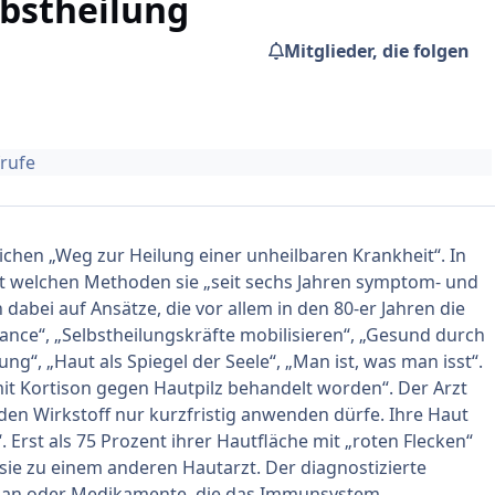
lbstheilung
Mitglieder, die folgen
frufe
ichen „Weg zur Heilung einer unheilbaren Krankheit“. In
it welchen Methoden sie „seit sechs Jahren symptom- und
 dabei auf Ansätze, die vor allem in den 80-er Jahren die
hance“, „Selbstheilungskräfte mobilisieren“, „Gesund durch
ng“, „Haut als Spiegel der Seele“, „Man ist, was man isst“.
os mit Kortison gegen Hautpilz behandelt worden“. Der Arzt
den Wirkstoff nur kurzfristig anwenden dürfe. Ihre Haut
 Erst als 75 Prozent ihrer Hautfläche mit „roten Flecken“
sie zu einem anderen Hautarzt. Der diagnostizierte
be an oder Medikamente, die das Immunsystem