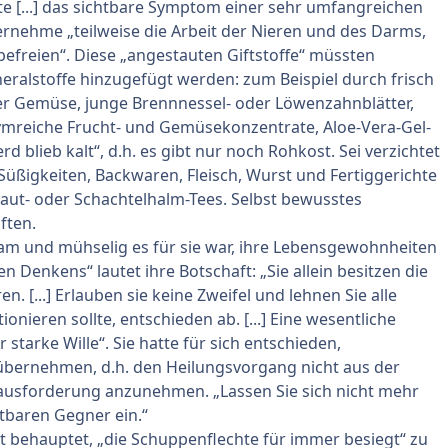
e [...] das sichtbare Symptom einer sehr umfangreichen
rnehme „teilweise die Arbeit der Nieren und des Darms,
befreien“. Diese „angestauten Giftstoffe“ müssten
eralstoffe hinzugefügt werden: zum Beispiel durch frisch
er Gemüse, junge Brennnessel- oder Löwenzahnblätter,
mreiche Frucht- und Gemüsekonzentrate, Aloe-Vera-Gel-
d blieb kalt“, d.h. es gibt nur noch Rohkost. Sei verzichtet
Süßigkeiten, Backwaren, Fleisch, Wurst und Fertiggerichte
kraut- oder Schachtelhalm-Tees. Selbst bewusstes
ften.
sam und mühselig es für sie war, ihre Lebensgewohnheiten
n Denkens“ lautet ihre Botschaft: „Sie allein besitzen die
. [...] Erlauben sie keine Zweifel und lehnen Sie alle
ieren sollte, entschieden ab. [...] Eine wesentliche
tarke Wille“. Sie hatte für sich entschieden,
übernehmen, d.h. den Heilungsvorgang nicht aus der
ausforderung anzunehmen. „Lassen Sie sich nicht mehr
htbaren Gegner ein.“
cht behauptet, „die Schuppenflechte für immer besiegt“ zu