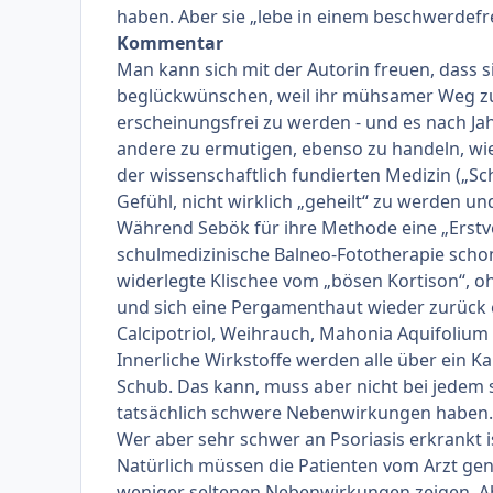
haben. Aber sie „lebe in einem beschwerdefr
Kommentar
Man kann sich mit der Autorin freuen, dass sie
beglückwünschen, weil ihr mühsamer Weg zu 
erscheinungsfrei zu werden - und es nach Jah
andere zu ermutigen, ebenso zu handeln, wie 
der wissenschaftlich fundierten Medizin („Sch
Gefühl, nicht wirklich „geheilt“ zu werden 
Während Sebök für ihre Methode eine „Erstv
schulmedizinische Balneo-Fototherapie schon
widerlegte Klischee vom „bösen Kortison“, 
und sich eine Pergamenthaut wieder zurück e
Calcipotriol, Weihrauch, Mahonia Aquifolium et
Innerliche Wirkstoffe werden alle über ein K
Schub. Das kann, muss aber nicht bei jedem s
tatsächlich schwere Nebenwirkungen haben. D
Wer aber sehr schwer an Psoriasis erkrankt is
Natürlich müssen die Patienten vom Arzt gen
weniger seltenen Nebenwirkungen zeigen. Abe