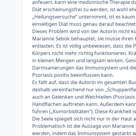
anfeuert, kann eine medizinische Therapie dam
Diät erscheinungsfrei zu werden, ist wohl eh
„Heilungsversuche“ unternimmt, ist es kaum n
einseitigen Diät muss genau darauf beachte
Dieses Problem wird von der Autorin nicht k
Marianne Sebök behauptet, sie müsse ihren K
entlasten. Es ist völlig unbewiesen, dass die
Körpers nicht mehr richtig funktionieren. 
in kleinen Mengen und langsam wirken. Gesi
Darmsanierungen das Immunsystem und die 
Psoriasis positiv beeinflussen kann.
Es fällt auf, dass die Autorin im gesamten B
deshalb vereinfachend nur von „Schuppenflech
auch an Gelenken und Weichteilen (Psoriasis 
Handflächen auftreten kann. Außerdem kann 
führen („Komorbiditäten“). Diese Krankheit is
Die Seele spiegelt sich nicht nur in der Haut
Problematisch ist die Aussage von Marianne
werden, indem das Immunsystem gestärkt wi