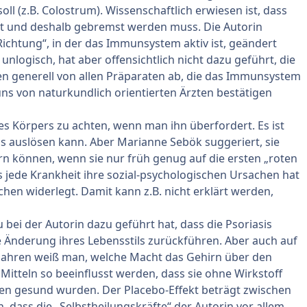
 (z.B. Colostrum). Wissenschaftlich erwiesen ist, dass
ist und deshalb gebremst werden muss. Die Autorin
Richtung“, in der das Immunsystem aktiv ist, geändert
nlogisch, hat aber offensichtlich nicht dazu geführt, die
aten generell von allen Präparaten ab, die das Immunsystem
ns von naturkundlich orientierten Ärzten bestätigen
 des Körpers zu achten, wenn man ihn überfordert. Es ist
sis auslösen kann. Aber Marianne Sebök suggeriert, sie
rn können, wenn sie nur früh genug auf die ersten „roten
s jede Krankheit ihre sozial-psychologischen Ursachen hat
ischen widerlegt. Damit kann z.B. nicht erklärt werden,
 bei der Autorin dazu geführt hat, dass die Psoriasis
le Änderung ihres Lebensstils zurückführen. Aber auch auf
n Jahren weiß man, welche Macht das Gehirn über den
itteln so beeinflusst werden, dass sie ohne Wirkstoff
fen gesund wurden. Der Placebo-Effekt beträgt zwischen
n, dass die „Selbstheilungskräfte“ der Autorin vor allem