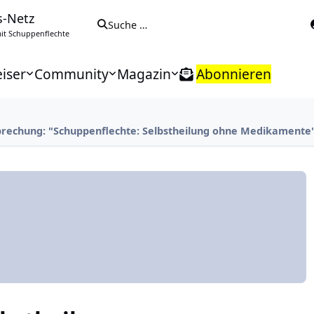
s-Netz
Suche …
t Schuppenflechte
iser
Community
Magazin
Abonnieren
rechung: "Schuppenflechte: Selbstheilung ohne Medikamente