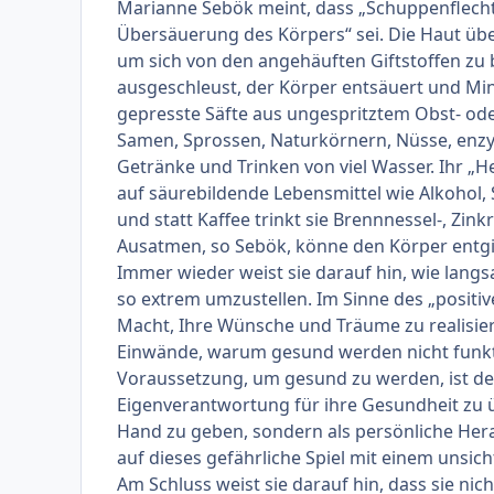
Marianne Sebök meint, dass „Schuppenflecht
Übersäuerung des Körpers“ sei. Die Haut übe
um sich von den angehäuften Giftstoffen zu 
ausgeschleust, der Körper entsäuert und Min
gepresste Säfte aus ungespritztem Obst- od
Samen, Sprossen, Naturkörnern, Nüsse, enzy
Getränke und Trinken von viel Wasser. Ihr „Her
auf säurebildende Lebensmittel wie Alkohol, 
und statt Kaffee trinkt sie Brennnessel-, Zin
Ausatmen, so Sebök, könne den Körper entgi
Immer wieder weist sie darauf hin, wie lang
so extrem umzustellen. Im Sinne des „positive
Macht, Ihre Wünsche und Träume zu realisieren
Einwände, warum gesund werden nicht funktion
Voraussetzung, um gesund zu werden, ist der s
Eigenverantwortung für ihre Gesundheit zu 
Hand zu geben, sondern als persönliche Her
auf dieses gefährliche Spiel mit einem unsic
Am Schluss weist sie darauf hin, dass sie ni