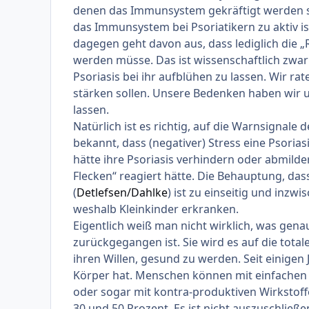
denen das Immunsystem gekräftigt werden soll
das Immunsystem bei Psoriatikern zu aktiv 
dagegen geht davon aus, dass lediglich die „
werden müsse. Das ist wissenschaftlich zwar u
Psoriasis bei ihr aufblühen zu lassen. Wir r
stärken sollen. Unsere Bedenken haben wir u
lassen.
Natürlich ist es richtig, auf die Warnsignale
bekannt, dass (negativer) Stress eine Psoria
hätte ihre Psoriasis verhindern oder abmilde
Flecken“ reagiert hätte. Die Behauptung, das
(
Detlefsen/Dahlke
) ist zu einseitig und inzw
weshalb Kleinkinder erkranken.
Eigentlich weiß man nicht wirklich, was genau
zurückgegangen ist. Sie wird es auf die tota
ihren Willen, gesund zu werden. Seit einige
Körper hat. Menschen können mit einfachen M
oder sogar mit kontra-produktiven Wirkstof
30 und 50 Prozent. Es ist nicht auszuschließe