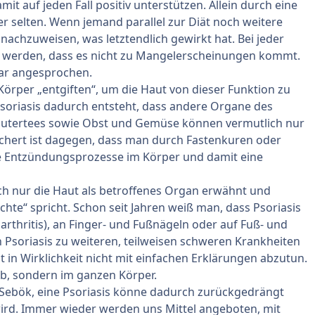
it auf jeden Fall positiv unterstützen. Allein durch eine
er selten. Wenn jemand parallel zur Diät noch weitere
achzuweisen, was letztendlich gewirkt hat. Bei jeder
t werden, dass es nicht zu Mangelerscheinungen kommt.
lar angesprochen.
örper „entgiften“, um die Haut von dieser Funktion zu
 Psoriasis dadurch entsteht, dass andere Organe des
Kräutertees sowie Obst und Gemüse können vermutlich nur
chert ist dagegen, dass man durch Fastenkuren oder
Entzündungsprozesse im Körper und damit eine
uch nur die Haut als betroffenes Organ erwähnt und
te“ spricht. Schon seit Jahren weiß man, dass Psoriasis
arthritis), an Finger- und Fußnägeln oder auf Fuß- und
Psoriasis zu weiteren, teilweisen schweren Krankheiten
t in Wirklichkeit nicht mit einfachen Erklärungen abzutun.
 ab, sondern im ganzen Körper.
 Sebök, eine Psoriasis könne dadurch zurückgedrängt
rd. Immer wieder werden uns Mittel angeboten, mit