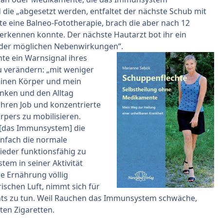
 die „abgesetzt werden, entfaltet der nächste Schub mit
rte eine Balneo-Fototherapie, brach die aber nach 12
 erkennen konnte. Der nächste Hautarzt bot ihr ein
n der möglichen Nebenwirkungen“.
te ein Warnsignal ihres
zu verändern: „mit weniger
meinen Körper und mein
nken und den Alltag
ihren Job und konzentrierte
örpers zu mobilisieren.
t [das Immunsystem] die
 einfach die normale
eder funktionsfähig zu
tem in seiner Aktivität
e Ernährung völlig
ischen Luft, nimmt sich für
nichts zu tun. Weil Rauchen das Immunsystem schwäche,
bten Zigaretten.