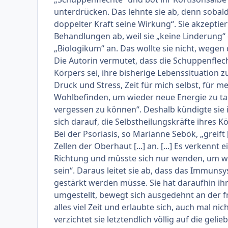
unterdrücken. Das lehnte sie ab, denn sobald
doppelter Kraft seine Wirkung“. Sie akzeptie
Behandlungen ab, weil sie „keine Linderung“
„Biologikum“ an. Das wollte sie nicht, wege
Die Autorin vermutet, dass die Schuppenflech
Körpers sei, ihre bisherige Lebenssituation 
Druck und Stress, Zeit für mich selbst, für 
Wohlbefinden, um wieder neue Energie zu ta
vergessen zu können“. Deshalb kündigte sie 
sich darauf, die Selbstheilungskräfte ihres K
Bei der Psoriasis, so Marianne Sebök, „greif
Zellen der Oberhaut [...] an. [...] Es verkennt
Richtung und müsste sich nur wenden, um wi
sein“. Daraus leitet sie ab, dass das Immunsys
gestärkt werden müsse. Sie hat daraufhin ihr
umgestellt, bewegt sich ausgedehnt an der fr
alles viel Zeit und erlaubte sich, auch mal 
verzichtet sie letztendlich völlig auf die gelie