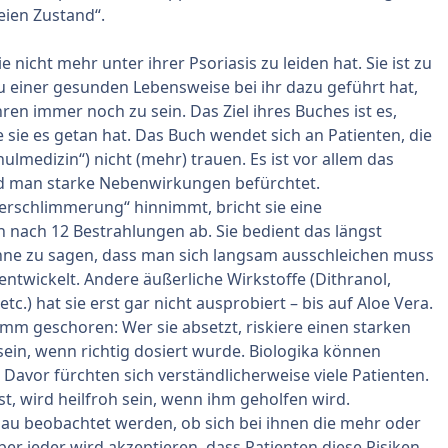
eien Zustand“.
 nicht mehr unter ihrer Psoriasis zu leiden hat. Sie ist zu
einer gesunden Lebensweise bei ihr dazu geführt hat,
ren immer noch zu sein. Das Ziel ihres Buches ist es,
sie es getan hat. Das Buch wendet sich an Patienten, die
ulmedizin“) nicht (mehr) trauen. Es ist vor allem das
und man starke Nebenwirkungen befürchtet.
erschlimmerung“ hinnimmt, bricht sie eine
 nach 12 Bestrahlungen ab. Sie bedient das längst
ohne zu sagen, dass man sich langsam ausschleichen muss
ntwickelt. Andere äußerliche Wirkstoffe (Dithranol,
c.) hat sie erst gar nicht ausprobiert – bis auf Aloe Vera.
amm geschoren: Wer sie absetzt, riskiere einen starken
ein, wenn richtig dosiert wurde. Biologika können
avor fürchten sich verständlicherweise viele Patienten.
t, wird heilfroh sein, wenn ihm geholfen wird.
au beobachtet werden, ob sich bei ihnen die mehr oder
r jeder wird akzeptieren, dass Patienten diese Risiken