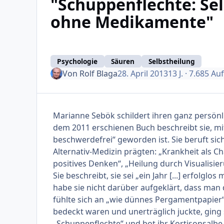
"Schuppenflechte: Se
ohne Medikamente"
Psychologie
Säuren
Selbstheilung
Von
Rolf Blaga
28. April 2013
13 J.
· 7.685 Au
Marianne Sebök schildert ihren ganz persönl
dem 2011 erschienen Buch beschreibt sie, m
beschwerdefrei“ geworden ist. Sie beruft sich
Alternativ-Medizin prägten: „Krankheit als C
positives Denken“, „Heilung durch Visualisieru
Sie beschreibt, sie sei „ein Jahr [...] erfolgl
habe sie nicht darüber aufgeklärt, dass man 
fühlte sich an „wie dünnes Pergamentpapier“.
bedeckt waren und unerträglich juckte, ging 
„Schuppenflechte“ und bot ihr Kortisonsal