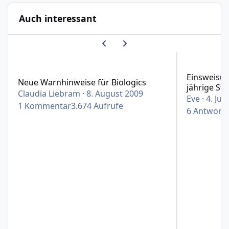
Auch interessant
Vorherige Karussell-Folie
Nächste Karussell-Folie
Neue Warnhinweise für Biologics
Einsweisung i
Einsweisung
Neue Warnhinweise für Biologics
jährige Stu
Claudia Liebram
·
8. August 2009
Eve
·
4. Jul
1
Kommentar
3.674
Aufrufe
6
Antwort