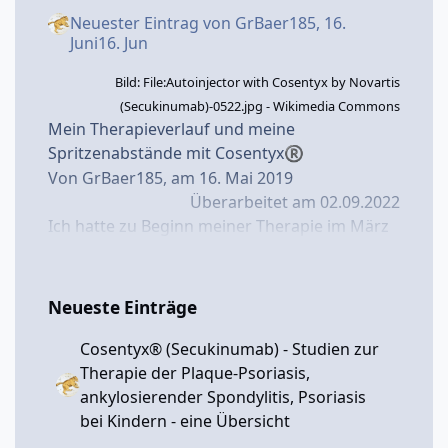
Neuester Eintrag von
GrBaer185
,
16.
Juni
16. Jun
Bild: File:Autoinjector with Cosentyx by Novartis
(Secukinumab)-0522.jpg - Wikimedia Commons
Mein Therapieverlauf und meine
Spritzenabstände mit Cosentyx
®
Von GrBaer185, am 16. Mai 2019
Überarbeitet am 02.09.2022
Ich hatte zu Beginn meiner Therapie im März
2017
mit Cosentyx
schnell guten Erfolg,
®
aber auch neurodermitisartige, juckende
Hautveränderungen in den Armbeugen und
Neueste Einträge
einen entzündeten kleinen Finger - siehe
hierzu auch meine früheren Blog-
Cosentyx® (Secukinumab) - Studien zur
Beiträge:
Lungenentzündung begünstigt
Therapie der Plaque-Psoriasis,
durch Secukinumab (Cosentyx
)? -
®
ankylosierender Spondylitis, Psoriasis
Cosentyx
(Secukinumab, AIN457) -
bei Kindern - eine Übersicht
®
Psoriasis-Netz
und ...