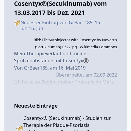
Cosentyx®(Secukinumab) vom
13.03.2017 bis Dez. 2021
Neuester Eintrag von
GrBaer185
,
16.
Juni
16. Jun
Bild: File:Autoinjector with Cosentyx by Novartis
(Secukinumab)-0522.jpg - Wikimedia Commons
Mein Therapieverlauf und meine
Spritzenabstände mit Cosentyx
®
Von GrBaer185, am 16. Mai 2019
Überarbeitet am 02.09.2022
Ich hatte zu Beginn meiner Therapie im März
2017
mit Cosentyx
schnell guten Erfolg,
®
aber auch neurodermitisartige, juckende
Hautveränderungen in den Armbeugen und
Neueste Einträge
einen entzündeten kleinen Finger - siehe
hierzu auch meine früheren Blog-
Cosentyx® (Secukinumab) - Studien zur
Beiträge:
Lungenentzündung begünstigt
Therapie der Plaque-Psoriasis,