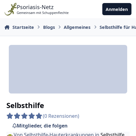
Zu Inhalt springen
Psoriasis-Netz
Anmelden
Gemeinsam mit Schuppenflechte
Startseite
Blogs
Allgemeines
Selbsthilfe für 
Selbsthilfe
(0 Rezensionen)
Mitglieder, die folgen
Von
Selbsthilfe-Hauterkrankungen
in
Selbsthilfe