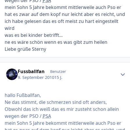
wegen der PSO /
PSA
mein Sohn 5 Jahre bekommt mittlerweile auch Pso er
hat es zwar auf dem kopf nur leicht aber es reicht, und
ich habe gelesen das es oft meist zu hart eingestellt
wird
was es bei kinder betrifft...
ne es wäre schön wenn es was gibt zum heilen
Liebe grüße Sterny
Ersteller-Statistik
Fussballfan
Benutzer
9. September 2010
15 J.
hallo Fußballfan,
Ne das stimmt, die schmerzen sind oft anders,
Obwohl das ich weiß das es mir zusteht schon allein
wegen der PSO /
PSA
mein Sohn 5 Jahre bekommt mittlerweile auch Pso er
hat es zwar auf dem kopf nur leicht aber es reicht, und