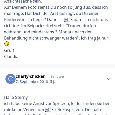
Ansichtssache sein.
Auf Deinem Foto siehst Du noch so jung aus, dass ich
mal frage: Hat Dich der Arzt gefragt, ob Du einen
Kinderwunsch hegst? Dann ist
MTX
nämlich nicht das
richtige. Im Beipackzettel steht: "Frauen dürfen
während und mindestens 3 Monate nach der
Behandlung nicht schwanger werden". Ich frag ja nur
Gruß
Claudia
Ersteller-Statistik
charly-chicken
Benutzer
7. September 2010
15 J.
Hallo Sterny,
ich habe keine Angst vor Spritzen, leider finden sie bei
mir keine Venen, um
MTX
reinzuspritzen. Deshalb