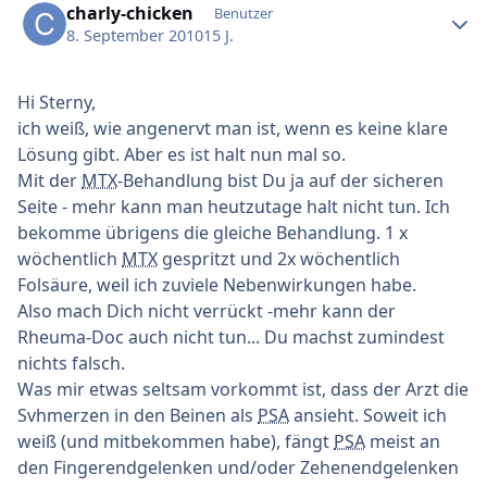
charly-chicken
Benutzer
8. September 2010
15 J.
Hi Sterny,
ich weiß, wie angenervt man ist, wenn es keine klare
Lösung gibt. Aber es ist halt nun mal so.
Mit der
MTX
-Behandlung bist Du ja auf der sicheren
Seite - mehr kann man heutzutage halt nicht tun. Ich
bekomme übrigens die gleiche Behandlung. 1 x
wöchentlich
MTX
gespritzt und 2x wöchentlich
Folsäure, weil ich zuviele Nebenwirkungen habe.
Also mach Dich nicht verrückt -mehr kann der
Rheuma-Doc auch nicht tun... Du machst zumindest
nichts falsch.
Was mir etwas seltsam vorkommt ist, dass der Arzt die
Svhmerzen in den Beinen als
PSA
ansieht. Soweit ich
weiß (und mitbekommen habe), fängt
PSA
meist an
den Fingerendgelenken und/oder Zehenendgelenken