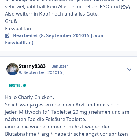
sehr viel, gibt halt kein Allerheilmittel bei PSO und
PSA
Also weiterhin Kopf hoch und alles Gute.
Gruß
Fussballfan
Bearbeitet (
8. September 2010
15 J.
von
Fussballfan)
Ersteller-Statistik
Sterny8383
Benutzer
9. September 2010
15 J.
ERSTELLER
Hallo Charly-Chicken,
So ich war ja gestern bei mein Arzt und muss nun
Jeden Mittwoch 1x1 Tablette( 20 mg ) nehmen und am
nächsten Tag die Folsäure Tablette.
einmal die woche immer zum Arzt wegen der
Blutabnahme * arg * habe tirische angst vor spritzen