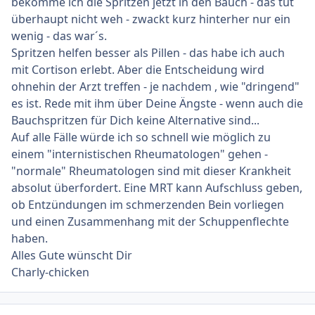
bekomme ich die Spritzen jetzt in den Bauch - das tut
überhaupt nicht weh - zwackt kurz hinterher nur ein
wenig - das war´s.
Spritzen helfen besser als Pillen - das habe ich auch
mit Cortison erlebt. Aber die Entscheidung wird
ohnehin der Arzt treffen - je nachdem , wie "dringend"
es ist. Rede mit ihm über Deine Ängste - wenn auch die
Bauchspritzen für Dich keine Alternative sind...
Auf alle Fälle würde ich so schnell wie möglich zu
einem "internistischen Rheumatologen" gehen -
"normale" Rheumatologen sind mit dieser Krankheit
absolut überfordert. Eine MRT kann Aufschluss geben,
ob Entzündungen im schmerzenden Bein vorliegen
und einen Zusammenhang mit der Schuppenflechte
haben.
Alles Gute wünscht Dir
Charly-chicken
Ersteller-Statistik