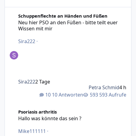
Neu hier PSO an den Füßen - bitte teilt euer Wissen mit m
Schuppenflechte an Händen und Füßen
Neu hier PSO an den Füßen - bitte teilt euer
Wissen mit mir
Sira222
·
Sira222
2 Tage
Petra Schmid
4 h
10 Antworten
593 Aufrufe
Hallo was könnte das sein ?
Psoriasis arthritis
Hallo was könnte das sein ?
Mike111111
·