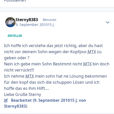
Ersteller-Statistik
Sterny8383
Benutzer
9. September 2010
15 J.
ERSTELLER
Ich hoffe ich verstehe das jetzt richtig, aber du hast
nicht vor deinem Sohn wegen der Kopfpso
MTX
zu
geben oder ?
Nein ich gebe mein Sohn Bestimmt nicht
MTX
bin doch
nicht verrückt!!!
Ich nehme
MTX
mein sohn hat ne Lösung bekommen
für den kopf das sich die schuppen Lösen und ich
hoffe das es ihm Hilft....
Liebe Grüße Sterny
Bearbeitet (
9. September 2010
15 J.
von
Sterny8383)