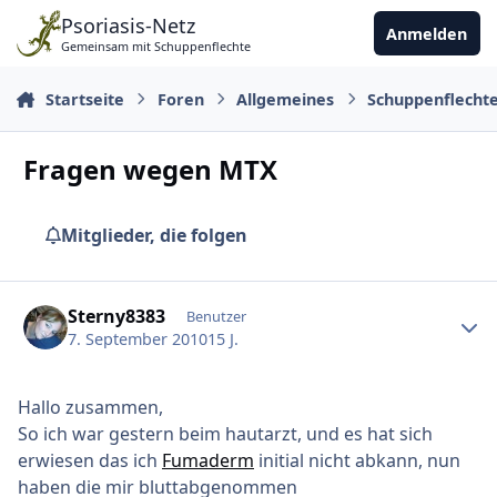
Zu Inhalt springen
Psoriasis-Netz
Anmelden
Gemeinsam mit Schuppenflechte
Startseite
Foren
Allgemeines
Schuppenflecht
Fragen wegen MTX
Mitglieder, die folgen
Ersteller-Statistik
Sterny8383
Benutzer
7. September 2010
15 J.
Hallo zusammen,
So ich war gestern beim hautarzt, und es hat sich
erwiesen das ich
Fumaderm
initial nicht abkann, nun
haben die mir bluttabgenommen