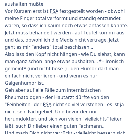
aushalten mußte.
Vor Kurzem erst ist
PSA
festgestellt worden - obwohl
meine Finger total verformt und ständig entzündet
waren, so dass ich kaum noch etwas anfassen konnte.
Jetzt muss behandelt werden - auf Teufel komm raus:
und das, obwohl ich die Medis nicht vertrage. Jetzt
geht es mir "anders" total beschissen...
Also lass den Kopf nicht hängen - wie Du siehst, kann
man ganz schön lange etwas aushalten... *= ironisch
gemeint* (und nicht böse..) - den Humor darf man
einfach nicht verlieren - und wenn es nur
Galgenhumor ist.
Geh aber auf alle Fälle zum internistischen
Rheumatologen - der Hautarzt dürfte von den
"Feinheiten" der
PSA
nicht so viel verstehen - es ist ja
nicht sein Fachgebiet. Und bevor der nur
herumdoktert und sich von vielen "vielleichts" leiten
läßt, such Dir lieber einen guten Fachmann...
Und mach Dich nicht verrückt - vielleicht bessern sich