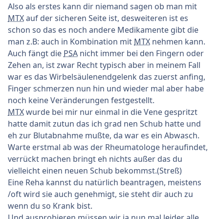
Also als erstes kann dir niemand sagen ob man mit
MTX
auf der sicheren Seite ist, desweiteren ist es
schon so das es noch andere Medikamente gibt die
man z.B: auch in Kombination mit
MTX
nehmen kann.
Auch fängt die
PSA
nicht immer bei den Fingern oder
Zehen an, ist zwar Recht typisch aber in meinem Fall
war es das Wirbelsäulenendgelenk das zuerst anfing,
Finger schmerzen nun hin und wieder mal aber habe
noch keine Veränderungen festgestellt.
MTX
wurde bei mir nur einmal in die Vene gespritzt
hatte damit zutun das ich grad nen Schub hatte und
eh zur Blutabnahme mußte, da war es ein Abwasch.
Warte erstmal ab was der Rheumatologe heraufindet,
verrückt machen bringt eh nichts außer das du
vielleicht einen neuen Schub bekommst.(Streß)
Eine Reha kannst du natürlich beantragen, meistens
/oft wird sie auch genehmigt, sie steht dir auch zu
wenn du so Krank bist.
Und ausprobieren müssen wir ja nun mal leider alle