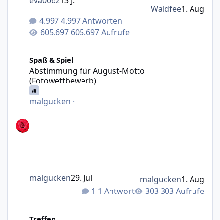
eva0062
13 J.
Waldfee
1. Aug
4.997 Antworten
605.697 Aufrufe
Abstimmung für August-Motto (Fotowettbewerb)
Spaß & Spiel
Abstimmung für August-Motto
(Fotowettbewerb)
malgucken
·
malgucken
29. Jul
malgucken
1. Aug
1 Antwort
303 Aufrufe
Gibts 2026 nochmal wo ein Treffen?
Treffen