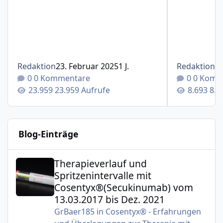
Redaktion
23. Februar 2025
1 J.
Redaktion
1
0 Kommentare
0 Komm
23.959 Aufrufe
8.6
Blog-Einträge
Therapieverlauf und Spritzenintervalle mit Cosentyx®(S
Therapieverlauf und
Spritzenintervalle mit
Cosentyx®(Secukinumab) vom
13.03.2017 bis Dez. 2021
GrBaer185
in
Cosentyx® - Erfahrungen