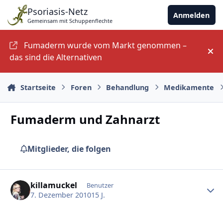
Zu Inhalt springen
Psoriasis-Netz
Anmelden
Gemeinsam mit Schuppenflechte
Fumaderm wurde vom Markt genommen –
An
das sind die Alternativen
Startseite
Foren
Behandlung
Medikamente
Fumaderm und Zahnarzt
Mitglieder, die folgen
Ersteller-Statistik
killamuckel
Benutzer
7. Dezember 2010
15 J.