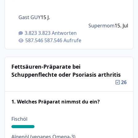
Gast GUY
15 J.
Supermom
15. Jul
3.823 Antworten
587.546 Aufrufe
Fettsäuren-Präparate bei
Schuppenflechte oder Psoriasis arthritis
26
1. Welches Präparat nimmst du ein?
: 20%
Fischöl
: 34%
Algenöl (veganes Omega-3)