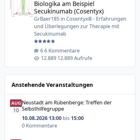
Biologika am Beispiel
Secukinumab (Cosentyx)
GrBaer185
in
Cosentyx® - Erfahrungen
und Überlegungen zur Therapie mit
Secukinumab
6 Kommentare
12.889 Aufrufe
Anstehende Veranstaltungen
Neustadt am Rübenberge: Treffen der Selbsthilfegruppe
Neustadt am Rübenberge: Treffen der
AUG
Selbsthilfegruppe
10
10.08.2026 13:00
bis
15:00
0 Kommentare
München: Gesprächskreis Psoriasis arthritis