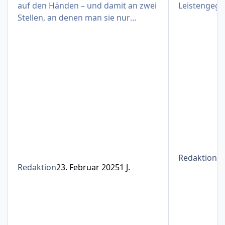
auf den Händen – und damit an zwei
Leistengege
Stellen, an denen man sie nur
schwer verbergen kann
Redaktion
1
Redaktion
23. Februar 2025
1 J.