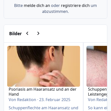
Bitte
melde dich an
oder
registriere dich
um
abzustimmen.
Vorherige Karussell-Folie
Nächste Karussell-Folie
Bilder
Psoriasis am Haaransatz und an der Hand
Schuppenflech
Psoriasis am Haaransatz und an der
Schuppenfle
Hand
Leistengeg
Von
Redaktion
·
23. Februar 2025
Von
Redakt
Schuppenflechte am Haaransatz und
So kann eine