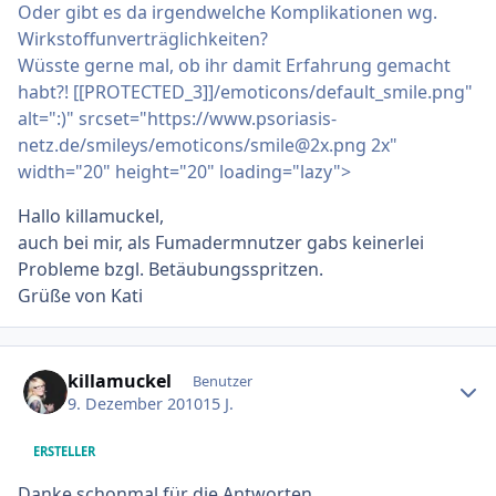
Oder gibt es da irgendwelche Komplikationen wg.
Wirkstoffunverträglichkeiten?
Wüsste gerne mal, ob ihr damit Erfahrung gemacht
habt?! [[PROTECTED_3]]/emoticons/default_smile.png"
alt=":)" srcset="https://www.psoriasis-
netz.de/smileys/emoticons/smile@2x.png 2x"
width="20" height="20" loading="lazy">
Hallo killamuckel,
auch bei mir, als Fumadermnutzer gabs keinerlei
Probleme bzgl. Betäubungsspritzen.
Grüße von Kati
Ersteller-Statistik
killamuckel
Benutzer
9. Dezember 2010
15 J.
ERSTELLER
Danke schonmal für die Antworten.