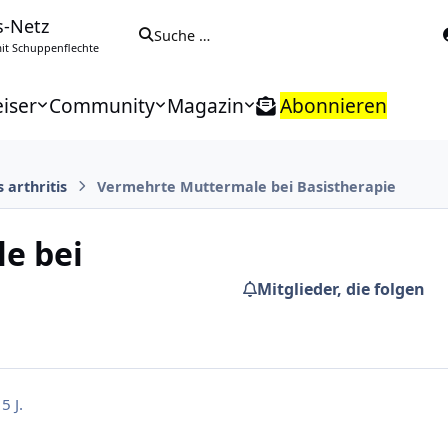
s-Netz
Suche …
t Schuppenflechte
iser
Community
Magazin
Abonnieren
s arthritis
Vermehrte Muttermale bei Basistherapie
e bei
Mitglieder, die folgen
5 J.