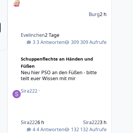
Burg
2 h
Evelinchen
2 Tage
3 Antworten
309 Aufrufe
Neu hier PSO an den Füßen - bitte teilt euer Wissen mit 
Schuppenflechte an Händen und
Füßen
Neu hier PSO an den Füßen - bitte
teilt euer Wissen mit mir
Sira222
·
Sira222
6 h
Sira222
3 h
4 Antworten
132 Aufrufe