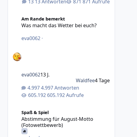
13 Antworten
871 Aufrufe
Was macht das Wetter bei euch?
Am Rande bemerkt
Was macht das Wetter bei euch?
eva0062
·
eva0062
13 J.
Waldfee
4 Tage
4.997 Antworten
605.192 Aufrufe
Abstimmung für August-Motto (Fotowettbewerb)
Spaß & Spiel
Abstimmung für August-Motto
(Fotowettbewerb)