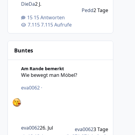
DieDa
2 J.
Pedd
2 Tage
15 Antworten
7.115 Aufrufe
Buntes
Wie bewegt man Möbel?
Am Rande bemerkt
Wie bewegt man Möbel?
eva0062
·
eva0062
26. Jul
eva0062
3 Tage