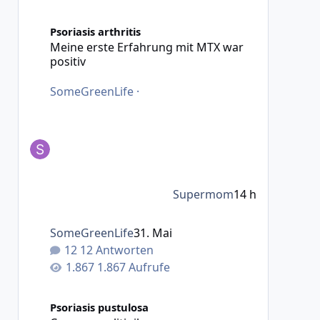
Meine erste Erfahrung mit MTX war positiv
Psoriasis arthritis
Meine erste Erfahrung mit MTX war
positiv
SomeGreenLife
·
Supermom
14 h
SomeGreenLife
31. Mai
12 Antworten
1.867 Aufrufe
Creme ruxolitinib
Psoriasis pustulosa