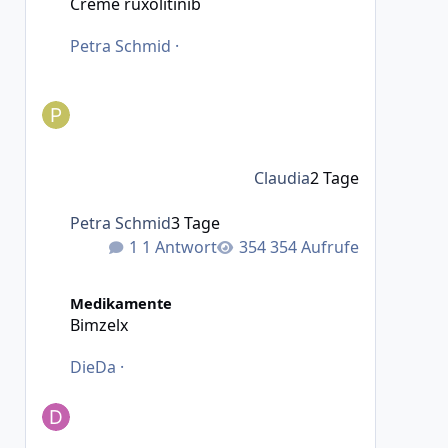
Creme ruxolitinib
Petra Schmid
·
Claudia
2 Tage
Petra Schmid
3 Tage
1 Antwort
354 Aufrufe
Bimzelx
Medikamente
Bimzelx
DieDa
·