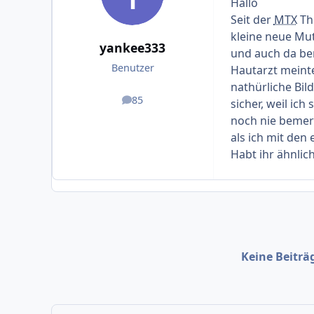
Hallo
Seit der
MTX
The
kleine neue Mut
yankee333
und auch da be
Benutzer
Hautarzt meinte
nathürliche Bil
85
sicher, weil ic
Beiträge
noch nie bemerk
als ich mit den
Habt ihr ähnlic
Keine Beiträ