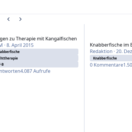
Vorherige Karussell-Folie
Nächste Karussell-Folie
n zu Therapie mit Kangalfischen
Knabberfische im Ein
gen zu Therapie mit Kangalfischen
Knabberfische im E
M
·
8. April 2015
Redaktion
·
20. De
abberfische
chttherapie
Knabberfische
0
Kommentare
1.5
-B
ntworten
4.087
Aufrufe