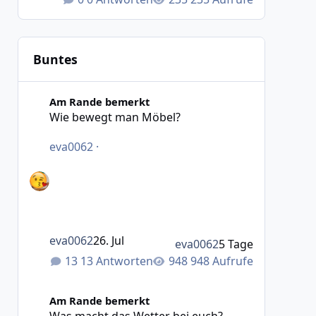
Buntes
Wie bewegt man Möbel?
Am Rande bemerkt
Wie bewegt man Möbel?
eva0062
·
eva0062
26. Jul
eva0062
5 Tage
13 Antworten
948 Aufrufe
Was macht das Wetter bei euch?
Am Rande bemerkt
Was macht das Wetter bei euch?