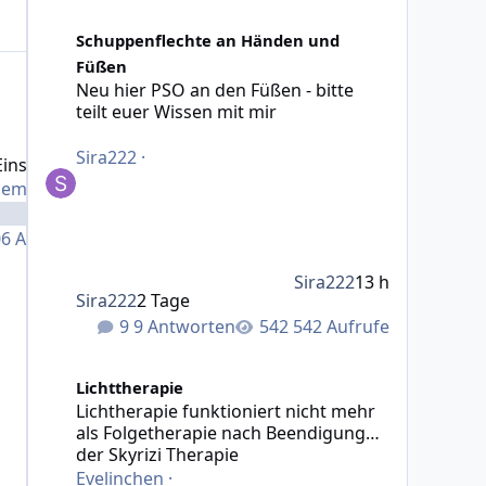
Neu hier PSO an den Füßen - bitte teilt euer Wissen mit 
Schuppenflechte an Händen und
Füßen
Neu hier PSO an den Füßen - bitte
satz
teilt euer Wissen mit mir
Sira222
·
insatz
zember 2020
06
Aufrufe
Sira222
13 h
Sira222
2 Tage
9 Antworten
542 Aufrufe
Lichtherapie funktioniert nicht mehr als Folgetherapie
Lichttherapie
Lichtherapie funktioniert nicht mehr
als Folgetherapie nach Beendigung
der Skyrizi Therapie
Evelinchen
·