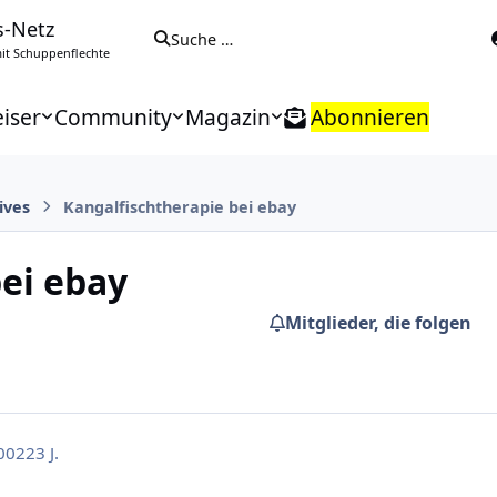
s-Netz
Suche …
t Schuppenflechte
iser
Community
Magazin
Abonnieren
ives
Kangalfischtherapie bei ebay
ei ebay
Mitglieder, die folgen
002
23 J.