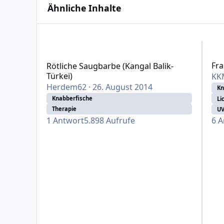
Ähnliche Inhalte
Rötliche Saugbarbe (Kangal Balik-Türkei)
Frage
Fra
Rötliche Saugbarbe (Kangal Balik-
Türkei)
KK
Herdem62
·
26. August 2014
Kn
Knabberfische
Li
Therapie
UV
1
Antwort
5.898
Aufrufe
6
A