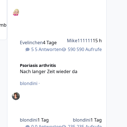
ember 2020
5 J.
Mike111111
15 h
Evelinchen
4 Tage
5 Antworten
590 Aufrufe
Nach langer Zeit wieder da
Psoriasis arthritis
Nach langer Zeit wieder da
blondini
·
blondini
1 Tag
blondini
1 Tag
0 Antworten
235 Aufrufe