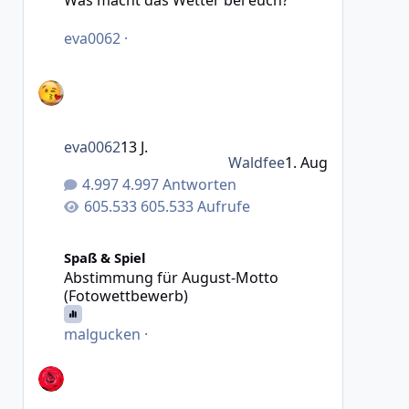
eva0062
·
eva0062
13 J.
Waldfee
1. Aug
4.997 Antworten
605.533 Aufrufe
Abstimmung für August-Motto (Fotowettbewerb)
Spaß & Spiel
Abstimmung für August-Motto
(Fotowettbewerb)
malgucken
·