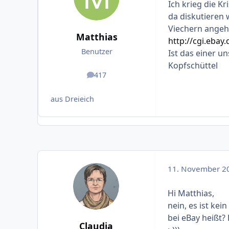
Ich krieg die Kri
da diskutieren
Viechern angeh
Matthias
http://cgi.eba
Benutzer
Ist das einer u
Kopfschüttel
417
Beiträge
aus Dreieich
11. November 2
Hi Matthias,
nein, es ist kei
bei eBay heißt?
Claudia