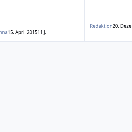
Redaktion
20. Dez
nna
15. April 2015
11 J.