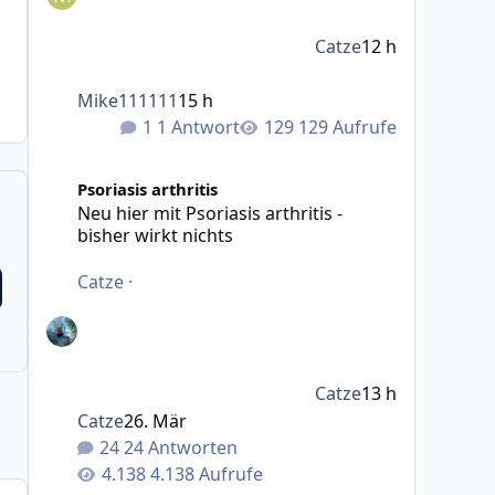
Catze
12 h
Mike111111
15 h
1 Antwort
129 Aufrufe
Neu hier mit Psoriasis arthritis - bisher wirkt nichts
Psoriasis arthritis
Neu hier mit Psoriasis arthritis -
bisher wirkt nichts
Catze
·
Catze
13 h
Catze
26. Mär
24 Antworten
4.138 Aufrufe