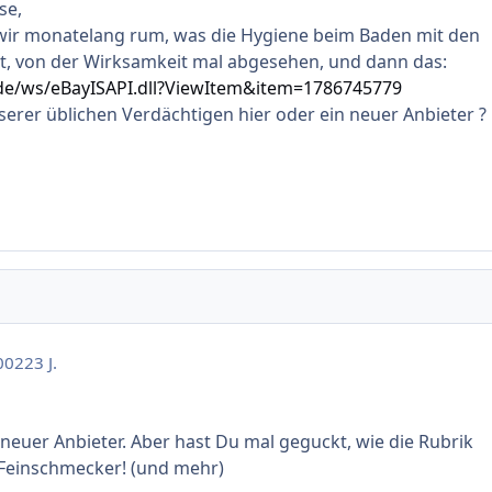
se,
 wir monatelang rum, was die Hygiene beim Baden mit den
t, von der Wirksamkeit mal abgesehen, und dann das:
y.de/ws/eBayISAPI.dll?ViewItem&item=1786745779
nserer üblichen Verdächtigen hier oder ein neuer Anbieter ?
002
23 J.
n neuer Anbieter. Aber hast Du mal geguckt, wie die Rubrik
 Feinschmecker! (und mehr)