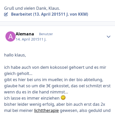
Gruß und vielen Dank, Klaus.
Bearbeitet (
13. April 2015
11 J.
von KKM)
Ersteller-Statistik
Alemana
Benutzer
14. April 2015
11 J.
hallo klaus,
ich habe auch von dem kokosoel gehoert und es mir
gleich geholt...
gibt es hier bei uns im mueller, in der bio abteilung,
glaube hat so um die 3€ gekostet, das oel schmilzt erst
wenn du es in die hand nimmst...
ich lasse es immer einziehen
bisher leider wenig erfolg, aber bin auch erst das 2x
mal bei meiner
lichttherapie
gewesen, also geduld und