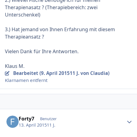
2.) Wieviel Fische benötige ich für meinen
Therapienasatz ? (Therapiebereich: zwei
Unterschenkel)
3.) Hat jemand von Ihnen Erfahrung mit diesem
Therapieansatz ?
Vielen Dank für Ihre Antworten.
Klaus M.
Bearbeitet (
9. April 2015
11 J.
von Claudia)
Klarnamen entfernt
Ersteller-Statistik
Forty7
Benutzer
13. April 2015
11 J.