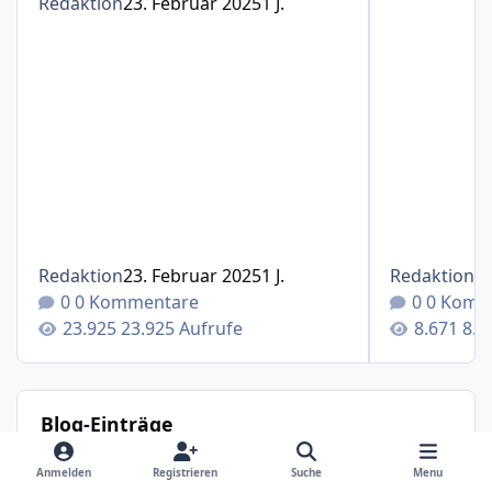
Redaktion
23. Februar 2025
1 J.
Redaktion
23. Februar 2025
1 J.
Redaktion
1
0 Kommentare
0 Komm
23.925 Aufrufe
8.6
Blog-Einträge
Therapieverlauf und Spritzenintervalle mit Cosentyx®(S
Anmelden
Registrieren
Suche
Menu
Therapieverlauf und