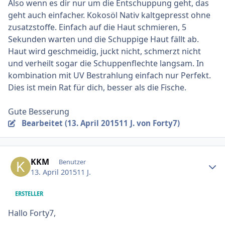
Also wenn es dir nur um die Entschuppung geht, das
geht auch einfacher. Kokosöl Nativ kaltgepresst ohne
zusatzstoffe. Einfach auf die Haut schmieren, 5
Sekunden warten und die Schuppige Haut fällt ab.
Haut wird geschmeidig, juckt nicht, schmerzt nicht
und verheilt sogar die Schuppenflechte langsam. In
kombination mit UV Bestrahlung einfach nur Perfekt.
Dies ist mein Rat für dich, besser als die Fische.
Gute Besserung
Bearbeitet (
13. April 2015
11 J.
von Forty7)
Ersteller-Statistik
KKM
Benutzer
13. April 2015
11 J.
ERSTELLER
Hallo Forty7,