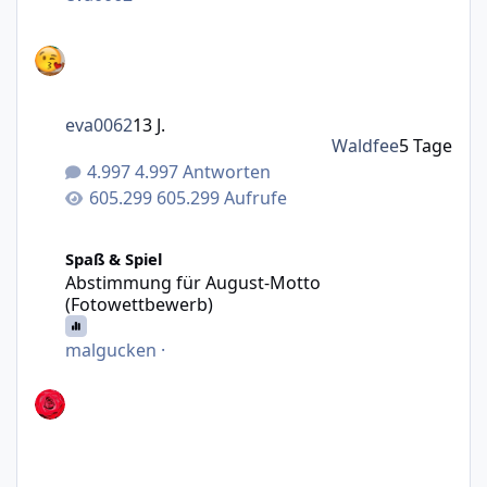
eva0062
13 J.
Waldfee
5 Tage
4.997 Antworten
605.299 Aufrufe
Abstimmung für August-Motto (Fotowettbewerb)
Spaß & Spiel
Abstimmung für August-Motto
(Fotowettbewerb)
malgucken
·