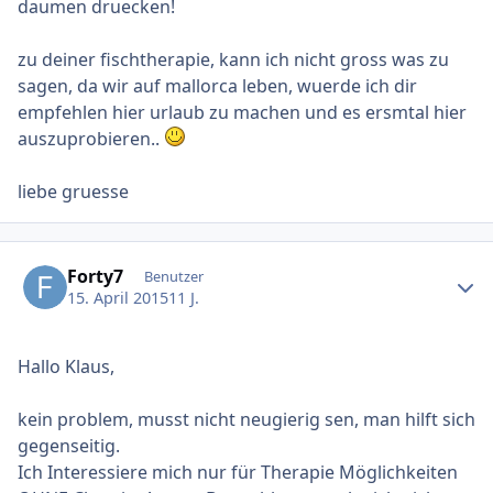
daumen druecken!
zu deiner fischtherapie, kann ich nicht gross was zu
sagen, da wir auf mallorca leben, wuerde ich dir
empfehlen hier urlaub zu machen und es ersmtal hier
auszuprobieren..
liebe gruesse
Ersteller-Statistik
Forty7
Benutzer
15. April 2015
11 J.
Hallo Klaus,
kein problem, musst nicht neugierig sen, man hilft sich
gegenseitig.
Ich Interessiere mich nur für Therapie Möglichkeiten