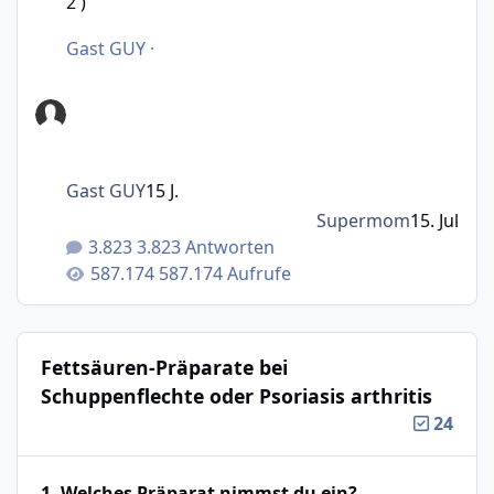
2 )
Gast GUY
·
Gast GUY
15 J.
Supermom
15. Jul
3.823 Antworten
587.174 Aufrufe
Fettsäuren-Präparate bei
Schuppenflechte oder Psoriasis arthritis
24
1. Welches Präparat nimmst du ein?