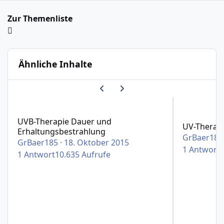
Zur Themenliste
Ähnliche Inhalte
Vorherige Karussell-Folie
Nächste Karussell-Folie
UVB-Therapie Dauer und Erhaltungsbestrahlung
UV-Therapie
UVB-Therapie Dauer und
UV-Therap
Erhaltungsbestrahlung
GrBaer185
GrBaer185
·
18. Oktober 2015
1
Antwort
1
Antwort
10.635
Aufrufe