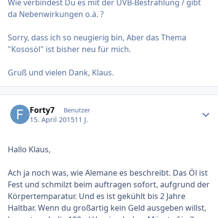
Wie verbindest Du es mit der UVB-Bestrahlung / gibt
da Nebenwirkungen o.ä. ?
Sorry, dass ich so neugierig bin, Aber das Thema
"Kososöl" ist bisher neu für mich.
Gruß und vielen Dank, Klaus.
Ersteller-Statistik
Forty7
Benutzer
15. April 2015
11 J.
Hallo Klaus,
Ach ja noch was, wie Alemane es beschreibt. Das Öl ist
Fest und schmilzt beim auftragen sofort, aufgrund der
Körpertemparatur. Und es ist gekühlt bis 2 Jahre
Haltbar. Wenn du großartig kein Geld ausgeben willst,