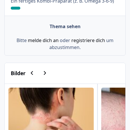
: 9%
Ein fertiges Kombi-Präparat (z. B. Omega 3-6-9)
Thema sehen
Bitte
melde dich an
oder
registriere dich
um
abzustimmen.
Vorherige Karussell-Folie
Nächste Karussell-Folie
Bilder
Psoriasis am Haaransatz und an der Hand
Schuppenflech