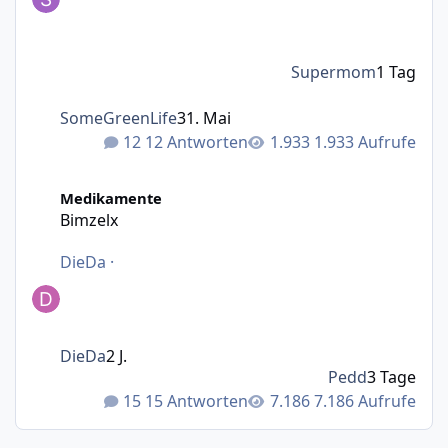
Supermom
1 Tag
SomeGreenLife
31. Mai
12 Antworten
1.933 Aufrufe
Bimzelx
Medikamente
Bimzelx
DieDa
·
DieDa
2 J.
Pedd
3 Tage
15 Antworten
7.186 Aufrufe