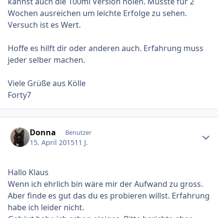
kannst auch die 100ml Version holen. Müsste für 2
Wochen ausreichen um leichte Erfolge zu sehen.
Versuch ist es Wert.
Hoffe es hilft dir oder anderen auch. Erfahrung muss
jeder selber machen.
Viele Grüße aus Kölle
Forty7
Ersteller-Statistik
Donna
Benutzer
15. April 2015
11 J.
Hallo Klaus
Wenn ich ehrlich bin wäre mir der Aufwand zu gross.
Aber finde es gut das du es probieren willst. Erfahrung
habe ich leider nicht.