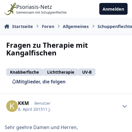
Zu Inhalt springen
Psoriasis-Netz
Anmelden
Gemeinsam mit Schuppenflechte
Startseite
Foren
Allgemeines
Schuppenflecht
Fragen zu Therapie mit
Kangalfischen
Knabberfische
Lichttherapie
UV-B
Mitglieder, die folgen
Ersteller-Statistik
KKM
Benutzer
8. April 2015
11 J.
Sehr geehre Damen und Herren,