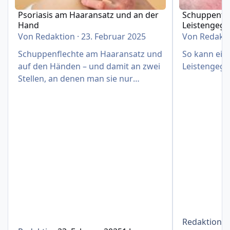
Psoriasis am Haaransatz und an der
Schuppenfle
Hand
Leistengeg
Von
Redaktion
·
23. Februar 2025
Von
Redakt
Schuppenflechte am Haaransatz und
So kann eine
auf den Händen – und damit an zwei
Leistengege
Stellen, an denen man sie nur
schwer verbergen kann
Redaktion
1