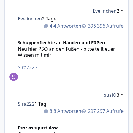
Evelinchen
2 h
Evelinchen
2 Tage
4 Antworten
396 Aufrufe
Neu hier PSO an den Füßen - bitte teilt euer Wissen mit m
Schuppenflechte an Händen und Füßen
Neu hier PSO an den Füßen - bitte teilt euer
Wissen mit mir
Sira222
·
susiO
3 h
Sira222
1 Tag
8 Antworten
297 Aufrufe
Creme ruxolitinib
Psoriasis pustulosa