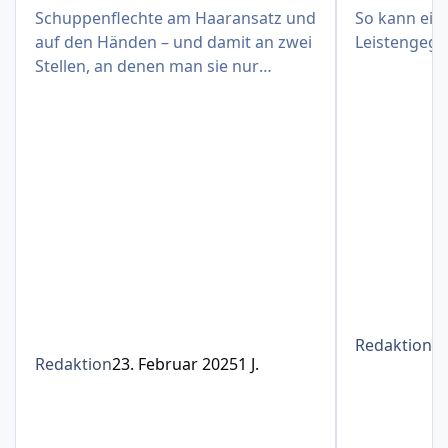
Schuppenflechte am Haaransatz und
So kann eine
auf den Händen – und damit an zwei
Leistengege
Stellen, an denen man sie nur
schwer verbergen kann
Redaktion
1
Redaktion
23. Februar 2025
1 J.