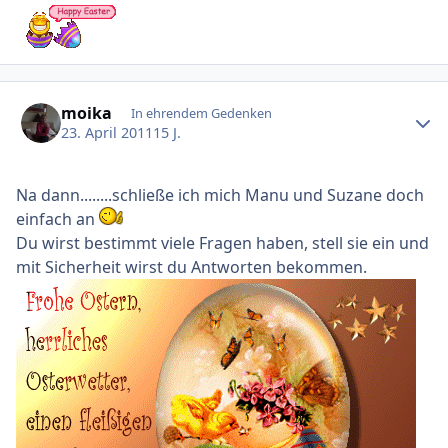
Ersteller-Statistik
moika
In ehrendem Gedenken
23. April 2011
15 J.
Na dann........schließe ich mich Manu und Suzane doch
einfach an
Du wirst bestimmt viele Fragen haben, stell sie ein und
mit Sicherheit wirst du Antworten bekommen.