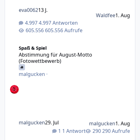
eva0062
13 J.
Waldfee
1. Aug
4.997 Antworten
605.556 Aufrufe
Abstimmung für August-Motto (Fotowettbewerb)
Spaß & Spiel
Abstimmung für August-Motto
(Fotowettbewerb)
malgucken
·
malgucken
29. Jul
malgucken
1. Aug
1 Antwort
290 Aufrufe