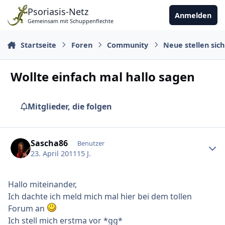
Zu Inhalt springen
Psoriasis-Netz
Anmelden
Gemeinsam mit Schuppenflechte
Startseite
Foren
Community
Neue stellen sich
Wollte einfach mal hallo sagen
Mitglieder, die folgen
Ersteller-Statistik
Sascha86
Benutzer
23. April 2011
15 J.
Hallo miteinander,
Ich dachte ich meld mich mal hier bei dem tollen
Forum an
Ich stell mich erstma vor *gg*