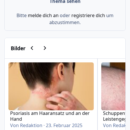
Thema sehen
Bitte
melde dich an
oder
registriere dich
um
abzustimmen.
Vorherige Karussell-Folie
Nächste Karussell-Folie
Bilder
Psoriasis am Haaransatz und an der Hand
Schuppenflech
Psoriasis am Haaransatz und an der
Schuppenfle
Hand
Leistengeg
Von
Redaktion
·
23. Februar 2025
Von
Redakt