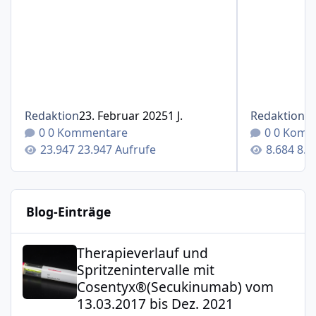
Redaktion
23. Februar 2025
1 J.
Redaktion
1
0 Kommentare
0 Komm
23.947 Aufrufe
8.6
Blog-Einträge
Therapieverlauf und Spritzenintervalle mit Cosentyx®(S
Therapieverlauf und
Spritzenintervalle mit
Cosentyx®(Secukinumab) vom
13.03.2017 bis Dez. 2021