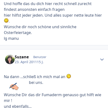
Und hoffe das du dich hier recht schnell zurecht
findest ansonsten einfach fragen
hier hilfst jeder jeden. Und alles super nette leute hier
.
Wünsche dir noch schöne und sinnliche
Osterfeiertage.
lg manu
Ersteller-Statistik
Suzane
Benutzer
23. April 2011
15 J.
Na dann ...schließ ich mich mal an
bei uns.
Wünsche Dir das dir Fumaderm genauso gut hilft wie
mir !
und ebenfalls...