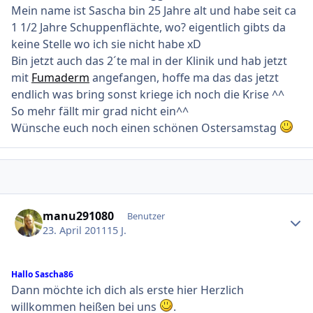
Mein name ist Sascha bin 25 Jahre alt und habe seit ca
1 1/2 Jahre Schuppenflächte, wo? eigentlich gibts da
keine Stelle wo ich sie nicht habe xD
Bin jetzt auch das 2´te mal in der Klinik und hab jetzt
mit
Fumaderm
angefangen, hoffe ma das das jetzt
endlich was bring sonst kriege ich noch die Krise ^^
So mehr fällt mir grad nicht ein^^
Wünsche euch noch einen schönen Ostersamstag
Ersteller-Statistik
manu291080
Benutzer
23. April 2011
15 J.
Hallo Sascha86
Dann möchte ich dich als erste hier Herzlich
willkommen heißen bei uns
.