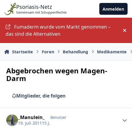
Zu Inhalt springen
Psoriasis-Netz
Anmelden
Gemeinsam mit Schuppenflechte
Fumaderm wurde vom Markt genommen –
An
das sind die Alternativen
Startseite
Foren
Behandlung
Medikamente
Abgebrochen wegen Magen-
Darm
Mitglieder, die folgen
Ersteller-Statistik
_Manulein_
Benutzer
19. Juli 2011
15 J.