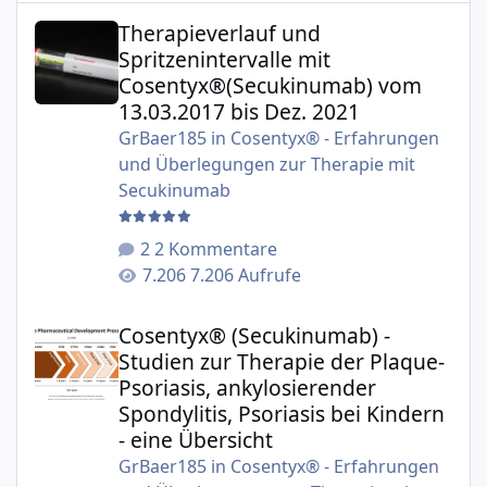
Therapieverlauf und Spritzenintervalle mit Cosentyx®(S
Therapieverlauf und
Spritzenintervalle mit
Cosentyx®(Secukinumab) vom
13.03.2017 bis Dez. 2021
GrBaer185
in
Cosentyx® - Erfahrungen
und Überlegungen zur Therapie mit
Secukinumab
2 Kommentare
7.206 Aufrufe
Cosentyx® (Secukinumab) - Studien zur Therapie der Plaqu
Cosentyx® (Secukinumab) -
Studien zur Therapie der Plaque-
Psoriasis, ankylosierender
Spondylitis, Psoriasis bei Kindern
- eine Übersicht
GrBaer185
in
Cosentyx® - Erfahrungen