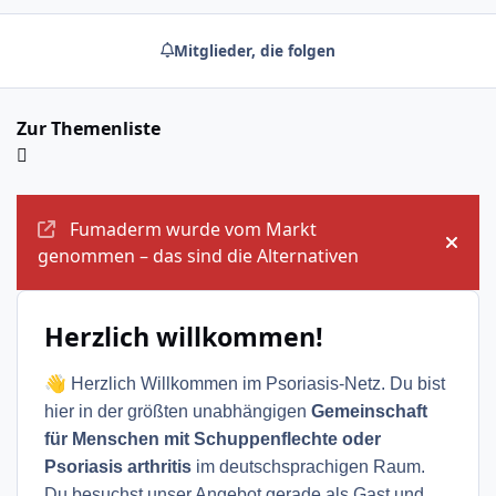
Mitglieder, die folgen
Zur Themenliste
Ankündigungen
Fumaderm wurde vom Markt
Ankü
genommen – das sind die Alternativen
Herzlich willkommen!
👋
Herzlich Willkommen im Psoriasis-Netz. Du bist
hier in der größten unabhängigen
Gemeinschaft
für Menschen mit Schuppenflechte oder
Psoriasis arthritis
im deutschsprachigen Raum.
Du besuchst unser Angebot gerade als Gast und