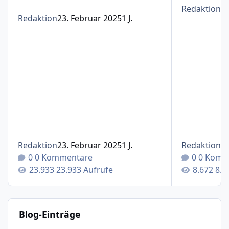
Redaktion
1
Redaktion
23. Februar 2025
1 J.
Redaktion
23. Februar 2025
1 J.
Redaktion
1
0 Kommentare
0 Komm
23.933 Aufrufe
8.6
Blog-Einträge