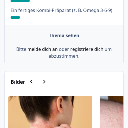
: 9%
Ein fertiges Kombi-Präparat (z. B. Omega 3-6-9)
Thema sehen
Bitte
melde dich an
oder
registriere dich
um
abzustimmen.
Vorherige Karussell-Folie
Nächste Karussell-Folie
Bilder
Psoriasis am Haaransatz und an der Hand
Schuppenflech