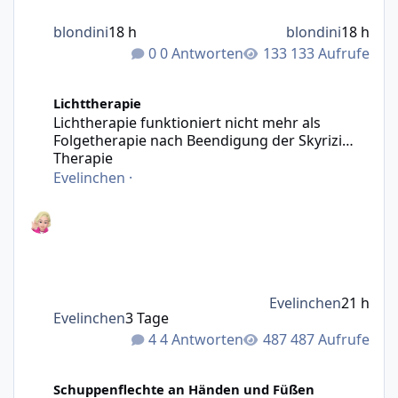
blondini
18 h
blondini
18 h
0 Antworten
133 Aufrufe
Lichtherapie funktioniert nicht mehr als Folgetherapie n
Lichttherapie
Lichtherapie funktioniert nicht mehr als
Folgetherapie nach Beendigung der Skyrizi
Therapie
Evelinchen
·
Evelinchen
21 h
Evelinchen
3 Tage
4 Antworten
487 Aufrufe
Neu hier PSO an den Füßen - bitte teilt euer Wissen mit m
Schuppenflechte an Händen und Füßen