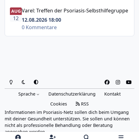
Varel: Treffen der Psoriasis-Selbsthilfegruppe
Varel: Treffen der Psoriasis-Selbsthilfegruppe
AUG
12
12.08.2026 18:00
0 Kommentare
Heller Modus
Dunkler Modus
Systemeinstellung
f
i
y
a
n
o
Sprache
Datenschutzerklärung
Kontakt
c
s
u
e
t
t
Cookies
RSS
b
a
u
Informationen im Psoriasis-Netz sollen dich beim Umgang
o
g
b
mit deiner Gesundheit unterstützen. Sie sollen und können
o
r
e
nicht als professionelle Behandlung oder Beratung
angesehen werden.
k
a
Powered by
Invision Community