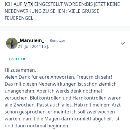
ICH AUF
MTX
EINGESTELLT WORDEN:BIS JETZT KEINE
NEBENWIRKUNG ZU SEHEN : VIELE GRÜSSE
FEUERENGEL
Ersteller-Statistik
_Manulein_
Benutzer
21. Juli 2011
15 J.
ERSTELLER
Hi zusammen,
vielen Dank für eure Antworten. Freut mich sehr!
Das mit diesen Nebenwirkungen ist schon ziemlich
unangenehm. Aber ich werds denk nochmal
versuchen. Blutkontrollen und Harnkontrollen waren
alle 2 wochen. Passt auch alles. Hab mit meinem Arzt
schon gesprochen, er meinte ich soll zwei wochen
warten, damit die Magen-darm komlett abgeheilt ist
und dann nochmal beginnen.