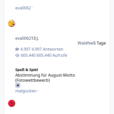
eva0062
·
eva0062
13 J.
Waldfee
5 Tage
4.997 Antworten
605.440 Aufrufe
Abstimmung für August-Motto (Fotowettbewerb)
Spaß & Spiel
Abstimmung für August-Motto
(Fotowettbewerb)
malgucken
·