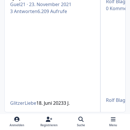
Rolf Blaga
Guel21
·
23. November 2021
0
Kommen
3
Antworten
6.209
Aufrufe
Rolf Blaga
GlitzerLiebe
18. Juni 2023
3 J.
Anmelden
Registrieren
Suche
Menu