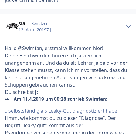
Ersteller-Statistik
sia
Benutzer
12. April 2019
7 J.
Hallo @Swimfan, erstmal willkommen hier!
Deine Beschwerden hören sich ja ziemlich
unangenehm an. Und da du als Lehrer ja bald vor der
Klasse stehen musst, kann ich mir vorstellen, dass du
keine unangenehmen Ablenkungen wie Juckreiz und
Schuppen gebrauchen kannst.
Du schreibst|:
Am 11.4.2019 um 00:28 schrieb Swimfan:
...selbstständig als Leaky-Gut
diagn
ostiziert habe
Hmm, wie kommst du zu dieser "Diagnose". Der
Begriff "leaky-gut" kommt aus der
Pseudomedizinischen Szene und in der Form wie es