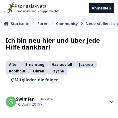
Zu Inhalt springen
Psoriasis-Netz
Anmelden
Gemeinsam mit Schuppenflechte
Startseite
Foren
Community
Neue stellen sich
Ich bin neu hier und über jede
Hilfe dankbar!
After
Ernährung
Haarausfall
Juckreiz
Kopfhaut
Ohren
Psyche
Mitglieder, die folgen
Ersteller-Statistik
Swimfan
Benutzer
10. April 2019
7 J.