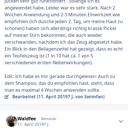
Jucken sehr gut funktioniert - solange ich es
angewendet habe. Leider war es sehr stark. Nach 2
Wochen Anwendung und 2-3 Minuten Einwirkzeit wie
empfohlen (ich dusche jeden 2. Tag, um meine Haut zu
schonen) haben sich allerdings richtig krasse Pickel
auf meiner Stirn bekommen, die auch wieder
verschwanden, nachdem ich das Zeug abgesetzt habe.
Ein Blick in den Beilagenzettel hat gezeigt, dass es echt
ein Teufelszeug ist (1 in 10 hat ca. 1 von 5
verschiedenen ersten Nebenwirkungen).
Edit: Ich habe es mir gerade durchgelesen: Auch zu
dem Shampoo, das du empfohlen hast, steht, dass
man es maximal 4 Wochen anwenden sollte.
Bearbeitet (
11. April 2019
7 J.
von Swimfan)
Ersteller-Statistik
Waldfee
Benutzer
11. April 2019
7 J.