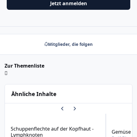
Jetzt anmelden
Mitglieder, die folgen
Zur Themenliste
Ähnliche Inhalte
Vorherige Karussell-Folie
Nächste Karussell-Folie
Schuppenflechte auf der Kopfhaut - Lymphknoten
Gemüse gegen
Schuppenflechte auf der Kopfhaut -
Gemüse ge
Lymphknoten