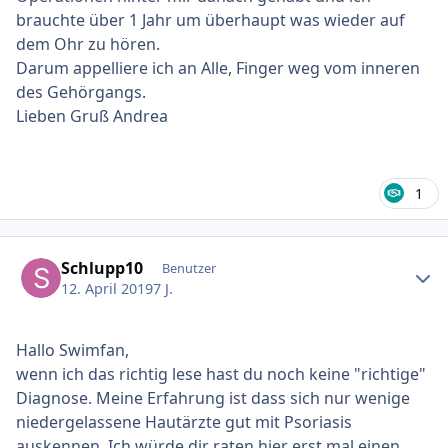
brauchte über 1 Jahr um überhaupt was wieder auf
dem Ohr zu hören.
Darum appelliere ich an Alle, Finger weg vom inneren
des Gehörgangs.
Lieben Gruß Andrea
1
Ersteller-Statistik
Schlupp10
Benutzer
12. April 2019
7 J.
Hallo Swimfan,
wenn ich das richtig lese hast du noch keine "richtige"
Diagnose. Meine Erfahrung ist dass sich nur wenige
niedergelassene Hautärzte gut mit Psoriasis
auskennen. Ich würde dir raten hier erst mal einen