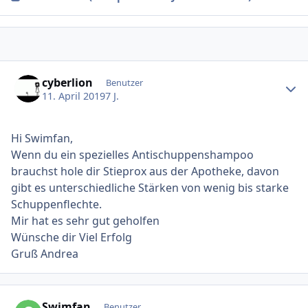
Ersteller-Statistik
cyberlion
Benutzer
11. April 2019
7 J.
Hi Swimfan,
Wenn du ein spezielles Antischuppenshampoo
brauchst hole dir Stieprox aus der Apotheke, davon
gibt es unterschiedliche Stärken von wenig bis starke
Schuppenflechte.
Mir hat es sehr gut geholfen
Wünsche dir Viel Erfolg
Gruß Andrea
Ersteller-Statistik
Swimfan
Benutzer