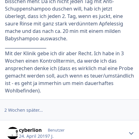
bisschen mehr. Da ich nicht jeden Tag mit Anti-
Schuppenshampoo duschen will, hab ich jetzt
überlegt, dass ich jeden 2. Tag, wenn es juckt, eine
saure Rinse mit ganz stark verdünntem Apfelessig
mache und das nach ca. 20 min mit einem milden
Babyshampoo auswasche.
___________________
Mit der Klinik gebe ich dir aber Recht. Ich habe in 3
Wochen einen Kontrolltermin, da werde ich das
ansprechen denke ich (dass es wirklich mal eine Probe
gemacht werden soll, auch wenn es teuer/umständlich
ist - es geht ja immerhin um mein dauerhaftes
Wohlbefinden).
2 Wochen später...
Ersteller-Statistik
cyberlion
Benutzer
24. April 2019
7 J.