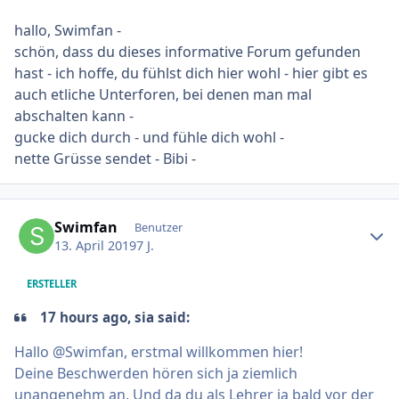
hallo, Swimfan -
schön, dass du dieses informative Forum gefunden
hast - ich hoffe, du fühlst dich hier wohl - hier gibt es
auch etliche Unterforen, bei denen man mal
abschalten kann -
gucke dich durch - und fühle dich wohl -
nette Grüsse sendet - Bibi -
Ersteller-Statistik
Swimfan
Benutzer
13. April 2019
7 J.
ERSTELLER
17 hours ago, sia said:
Hallo @Swimfan, erstmal willkommen hier!
Deine Beschwerden hören sich ja ziemlich
unangenehm an. Und da du als Lehrer ja bald vor der