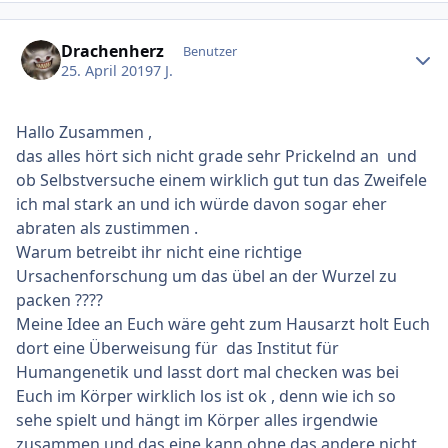
Ersteller-Statistik
Drachenherz
Benutzer
25. April 2019
7 J.
Hallo Zusammen ,
das alles hört sich nicht grade sehr Prickelnd an und
ob Selbstversuche einem wirklich gut tun das Zweifele
ich mal stark an und ich würde davon sogar eher
abraten als zustimmen .
Warum betreibt ihr nicht eine richtige
Ursachenforschung um das übel an der Wurzel zu
packen ????
Meine Idee an Euch wäre geht zum Hausarzt holt Euch
dort eine Überweisung für das Institut für
Humangenetik und lasst dort mal checken was bei
Euch im Körper wirklich los ist ok , denn wie ich so
sehe spielt und hängt im Körper alles irgendwie
zusammen und das eine kann ohne das andere nicht