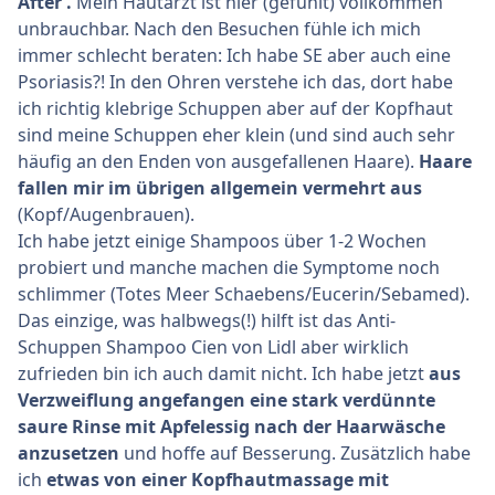
After .
Mein Hautarzt ist hier (gefühlt) vollkommen
unbrauchbar. Nach den Besuchen fühle ich mich
immer schlecht beraten: Ich habe SE aber auch eine
Psoriasis?! In den Ohren verstehe ich das, dort habe
ich richtig klebrige Schuppen aber auf der Kopfhaut
sind meine Schuppen eher klein (und sind auch sehr
häufig an den Enden von ausgefallenen Haare).
Haare
fallen mir im übrigen allgemein vermehrt aus
(Kopf/Augenbrauen).
Ich habe jetzt einige Shampoos über 1-2 Wochen
probiert und manche machen die Symptome noch
schlimmer (Totes Meer Schaebens/Eucerin/Sebamed).
Das einzige, was halbwegs(!) hilft ist das Anti-
Schuppen Shampoo Cien von Lidl aber wirklich
zufrieden bin ich auch damit nicht. Ich habe jetzt
aus
Verzweiflung angefangen eine stark verdünnte
saure Rinse mit Apfelessig nach der Haarwäsche
anzusetzen
und hoffe auf Besserung. Zusätzlich habe
ich
etwas von einer Kopfhautmassage mit