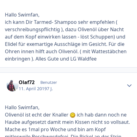
Hallo Swimfan,
ich kann Dir Tarmed- Shampoo sehr empfehlen (
verschreibungspflichtig ), dazu Olivenöl über Nacht
auf dem Kopf einwirken lassen - löst Schuppen) und
Elidel für exemartige Ausschläge im Gesicht. Für die
Ohren innen hilft auch Olivenöl. ( mit Wattestäbchen
einbringen ). Alles Gute und LG Waldfee
Ersteller-Statistik
Olaf72
Benutzer
11. April 2019
7 J.
Hallo Swimfan,
Olivenöl ist echt der Knaller
ich hab dann noch ne
Haube aufgesetzt damit mein Kissen nicht so vollsaut.
Mache es 1mal pro Woche und bin am Kopf
mitlerweile Beschwerdefrei. Die Pickel an der Strin