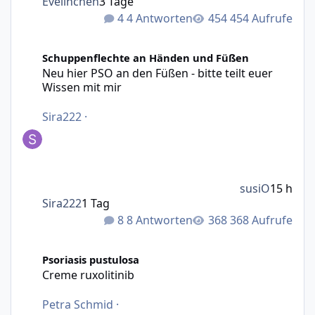
Evelinchen
3 Tage
4 Antworten
454 Aufrufe
Neu hier PSO an den Füßen - bitte teilt euer Wissen mit m
Schuppenflechte an Händen und Füßen
Neu hier PSO an den Füßen - bitte teilt euer
Wissen mit mir
Sira222
·
susiO
15 h
Sira222
1 Tag
8 Antworten
368 Aufrufe
Creme ruxolitinib
Psoriasis pustulosa
Creme ruxolitinib
Petra Schmid
·