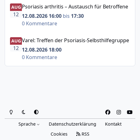
Psoriasis arthritis – Austausch für Betroffene
Psoriasis arthritis – Austausch für Betroffene
AUG
12
12.08.2026 16:00
bis
17:30
0 Kommentare
Varel: Treffen der Psoriasis-Selbsthilfegruppe
Varel: Treffen der Psoriasis-Selbsthilfegruppe
AUG
12
12.08.2026 18:00
0 Kommentare
Heller Modus
Dunkler Modus
Systemeinstellung
f
i
y
a
n
o
Sprache
Datenschutzerklärung
Kontakt
c
s
u
e
t
t
Cookies
RSS