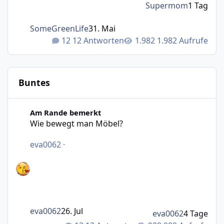
Supermom
1 Tag
SomeGreenLife
31. Mai
12 Antworten
1.982 Aufrufe
Buntes
Wie bewegt man Möbel?
Am Rande bemerkt
Wie bewegt man Möbel?
eva0062
·
eva0062
26. Jul
eva0062
4 Tage