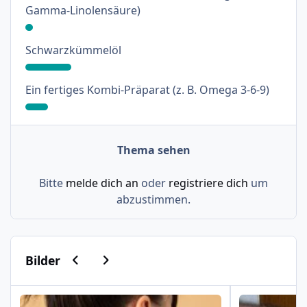
: 3%
Gamma-Linolensäure)
: 18%
Schwarzkümmelöl
: 9%
Ein fertiges Kombi-Präparat (z. B. Omega 3-6-9)
Thema sehen
Bitte
melde dich an
oder
registriere dich
um
abzustimmen.
Vorherige Karussell-Folie
Nächste Karussell-Folie
Bilder
Psoriasis am Haaransatz und an der Hand
Schuppenflech