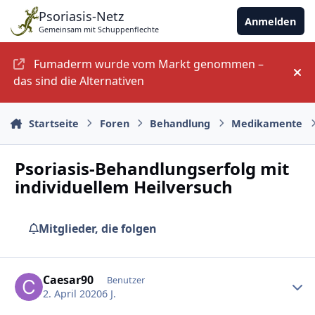
Zu Inhalt springen
Psoriasis-Netz
Anmelden
Gemeinsam mit Schuppenflechte
Fumaderm wurde vom Markt genommen –
An
das sind die Alternativen
Startseite
Foren
Behandlung
Medikamente
Psoriasis-Behandlungserfolg mit
individuellem Heilversuch
Mitglieder, die folgen
Ersteller-Statistik
Caesar90
Benutzer
2. April 2020
6 J.