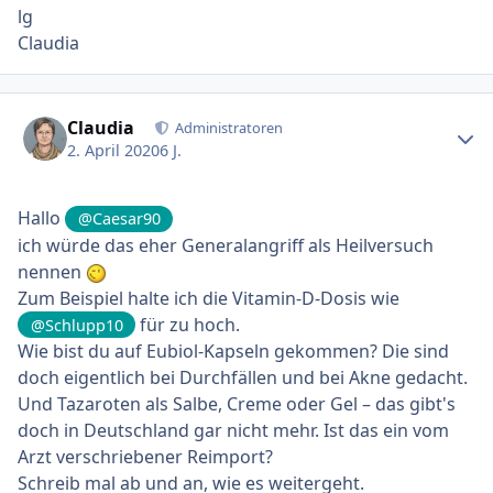
lg
Claudia
Ersteller-Statistik
Claudia
Administratoren
2. April 2020
6 J.
Hallo
@Caesar90
ich würde das eher Generalangriff als Heilversuch
nennen
Zum Beispiel halte ich die Vitamin-D-Dosis wie
für zu hoch.
@Schlupp10
Wie bist du auf Eubiol-Kapseln gekommen? Die sind
doch eigentlich bei Durchfällen und bei Akne gedacht.
Und Tazaroten als Salbe, Creme oder Gel – das gibt's
doch in Deutschland gar nicht mehr. Ist das ein vom
Arzt verschriebener Reimport?
Schreib mal ab und an, wie es weitergeht.