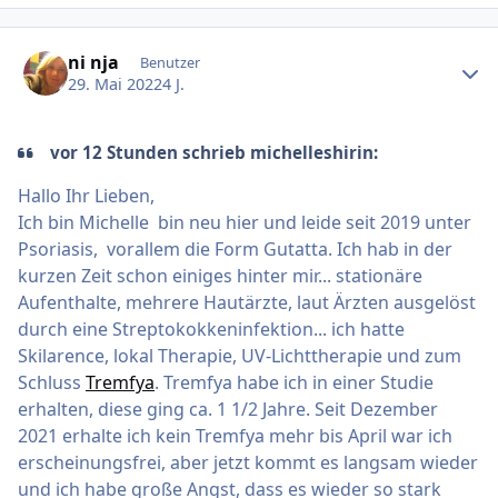
Ersteller-Statistik
ni nja
Benutzer
29. Mai 2022
4 J.
vor 12 Stunden schrieb michelleshirin:
Hallo Ihr Lieben,
Ich bin Michelle bin neu hier und leide seit 2019 unter
Psoriasis, vorallem die Form Gutatta. Ich hab in der
kurzen Zeit schon einiges hinter mir... stationäre
Aufenthalte, mehrere Hautärzte, laut Ärzten ausgelöst
durch eine Streptokokkeninfektion... ich hatte
Skilarence, lokal Therapie, UV-Lichttherapie und zum
Schluss
Tremfya
. Tremfya habe ich in einer Studie
erhalten, diese ging ca. 1 1/2 Jahre. Seit Dezember
2021 erhalte ich kein Tremfya mehr bis April war ich
erscheinungsfrei, aber jetzt kommt es langsam wieder
und ich habe große Angst, dass es wieder so stark