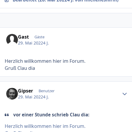
Gast
Gäste
29. Mai 2022
4 J.
Herzlich willkommen hier im Forum.
Gruß Clau dia
Ersteller-Statistik
Gipser
Benutzer
29. Mai 2022
4 J.
vor einer Stunde schrieb Clau dia:
Herzlich willkommen hier im Forum.