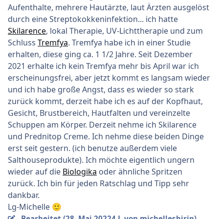
Aufenthalte, mehrere Hautärzte, laut Ärzten ausgelöst
durch eine Streptokokkeninfektion... ich hatte
Skilarence
, lokal Therapie, UV-Lichttherapie und zum
Schluss
Tremfya
. Tremfya habe ich in einer Studie
erhalten, diese ging ca. 1 1/2 Jahre. Seit Dezember
2021 erhalte ich kein Tremfya mehr bis April war ich
erscheinungsfrei, aber jetzt kommt es langsam wieder
und ich habe große Angst, dass es wieder so stark
zurück kommt, derzeit habe ich es auf der Kopfhaut,
Gesicht, Brustbereich, Hautfalten und vereinzelte
Schuppen am Körper. Derzeit nehme ich Skilarence
und Prednitop Creme. Ich nehme diese beiden Dinge
erst seit gestern. (ich benutze außerdem viele
Salthouseprodukte). Ich möchte eigentlich ungern
wieder auf die
Biologika
oder ähnliche Spritzen
zurück. Ich bin für jeden Ratschlag und Tipp sehr
dankbar.
Lg-Michelle
🙂
Bearbeitet (
28. Mai 2022
4 J.
von michelleshirin)