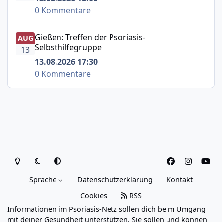
0 Kommentare
Gießen: Treffen der Psoriasis-Selbsthilfegruppe
Gießen: Treffen der Psoriasis-
AUG
Selbsthilfegruppe
13
13.08.2026 17:30
0 Kommentare
Heller Modus
Dunkler Modus
Systemeinstellung
f
i
y
a
n
o
Sprache
Datenschutzerklärung
Kontakt
c
s
u
e
t
t
Cookies
RSS
b
a
u
Informationen im Psoriasis-Netz sollen dich beim Umgang
o
g
b
mit deiner Gesundheit unterstützen. Sie sollen und können