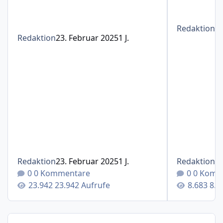
Redaktion
1
Redaktion
23. Februar 2025
1 J.
Redaktion
23. Februar 2025
1 J.
Redaktion
1
0 Kommentare
0 Komm
23.942 Aufrufe
8.6