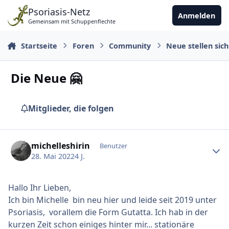
Zu Inhalt springen
Psoriasis-Netz
Anmelden
Gemeinsam mit Schuppenflechte
Startseite
Foren
Community
Neue stellen sich
Die Neue 🤗
Mitglieder, die folgen
Ersteller-Statistik
michelleshirin
Benutzer
28. Mai 2022
4 J.
Hallo Ihr Lieben,
Ich bin Michelle bin neu hier und leide seit 2019 unter
Psoriasis, vorallem die Form Gutatta. Ich hab in der
kurzen Zeit schon einiges hinter mir... stationäre