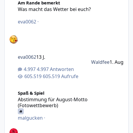
Am Rande bemerkt
Was macht das Wetter bei euch?
eva0062
·
eva0062
13 J.
Waldfee
1. Aug
4.997 Antworten
605.519 Aufrufe
Abstimmung für August-Motto (Fotowettbewerb)
Spaß & Spiel
Abstimmung für August-Motto
(Fotowettbewerb)
malgucken
·