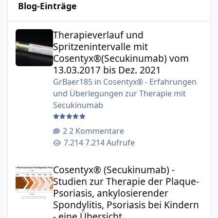
Blog-Einträge
Therapieverlauf und Spritzenintervalle mit Cosentyx®(S
Therapieverlauf und
Spritzenintervalle mit
Cosentyx®(Secukinumab) vom
13.03.2017 bis Dez. 2021
GrBaer185
in
Cosentyx® - Erfahrungen
und Überlegungen zur Therapie mit
Secukinumab
2 Kommentare
7.214 Aufrufe
Cosentyx® (Secukinumab) - Studien zur Therapie der Plaqu
Cosentyx® (Secukinumab) -
Studien zur Therapie der Plaque-
Psoriasis, ankylosierender
Spondylitis, Psoriasis bei Kindern
- eine Übersicht