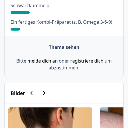
: 18%
Schwarzkümmelöl
: 9%
Ein fertiges Kombi-Präparat (z. B. Omega 3-6-9)
Thema sehen
Bitte
melde dich an
oder
registriere dich
um
abzustimmen.
Vorherige Karussell-Folie
Nächste Karussell-Folie
Bilder
Psoriasis am Haaransatz und an der Hand
Schuppenflech