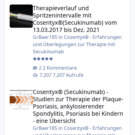
Therapieverlauf und Spritzenintervalle mit Cosentyx®(S
Therapieverlauf und
Spritzenintervalle mit
Cosentyx®(Secukinumab) vom
13.03.2017 bis Dez. 2021
GrBaer185
in
Cosentyx® - Erfahrungen
und Überlegungen zur Therapie mit
Secukinumab
2 Kommentare
7.207 Aufrufe
Cosentyx® (Secukinumab) - Studien zur Therapie der Plaqu
Cosentyx® (Secukinumab) -
Studien zur Therapie der Plaque-
Psoriasis, ankylosierender
Spondylitis, Psoriasis bei Kindern
- eine Übersicht
GrBaer185
in
Cosentyx® - Erfahrungen