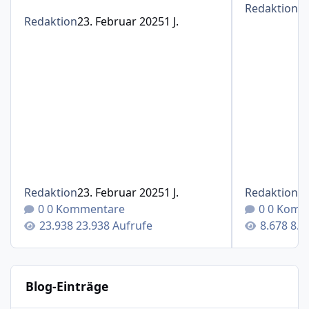
Redaktion
1
Redaktion
23. Februar 2025
1 J.
Redaktion
23. Februar 2025
1 J.
Redaktion
1
0 Kommentare
0 Komm
23.938 Aufrufe
8.6
Blog-Einträge