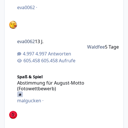
eva0062
·
eva0062
13 J.
Waldfee
5 Tage
4.997 Antworten
605.458 Aufrufe
Abstimmung für August-Motto (Fotowettbewerb)
Spaß & Spiel
Abstimmung für August-Motto
(Fotowettbewerb)
malgucken
·