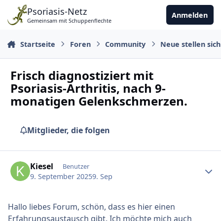
Zu Inhalt springen
Psoriasis-Netz
Anmelden
Gemeinsam mit Schuppenflechte
Startseite
Foren
Community
Neue stellen sich
Frisch diagnostiziert mit
Psoriasis-Arthritis, nach 9-
monatigen Gelenkschmerzen.
Mitglieder, die folgen
Ersteller-Statistik
Kiesel
Benutzer
9. September 2025
9. Sep
Hallo liebes Forum, schön, dass es hier einen
Erfahrungsaustausch gibt. Ich möchte mich auch