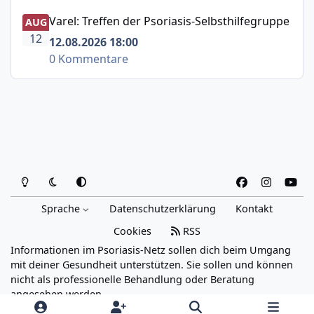
Varel: Treffen der Psoriasis-Selbsthilfegruppe
Varel: Treffen der Psoriasis-Selbsthilfegruppe
AUG
12
12.08.2026 18:00
0 Kommentare
Heller Modus
Dunkler Modus
Systemeinstellung
f
i
y
a
n
o
Sprache
Datenschutzerklärung
Kontakt
c
s
u
e
t
t
Cookies
RSS
b
a
u
Informationen im Psoriasis-Netz sollen dich beim Umgang
o
g
b
mit deiner Gesundheit unterstützen. Sie sollen und können
o
r
e
nicht als professionelle Behandlung oder Beratung
angesehen werden.
k
a
Powered by
Invision Community
m