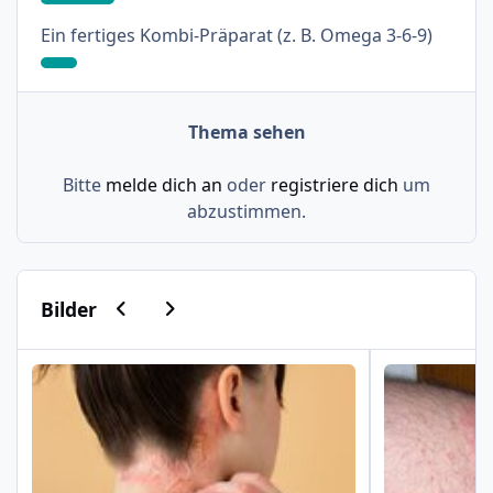
: 9%
Ein fertiges Kombi-Präparat (z. B. Omega 3-6-9)
Thema sehen
Bitte
melde dich an
oder
registriere dich
um
abzustimmen.
Vorherige Karussell-Folie
Nächste Karussell-Folie
Bilder
Psoriasis am Haaransatz und an der Hand
Schuppenflech