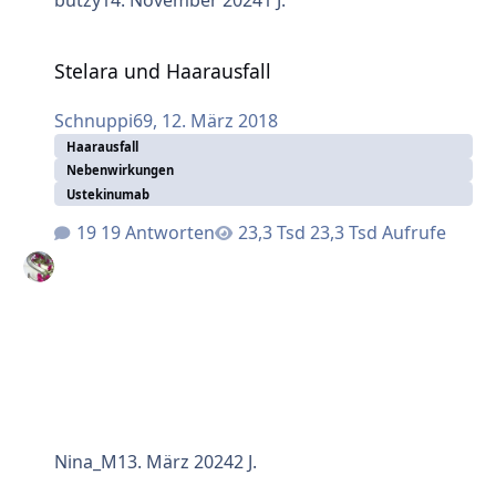
Stelara und Haarausfall
Stelara und Haarausfall
Schnuppi69
,
12. März 2018
Haarausfall
Nebenwirkungen
Ustekinumab
19 Antworten
23,3 Tsd Aufrufe
Nina_M
13. März 2024
2 J.