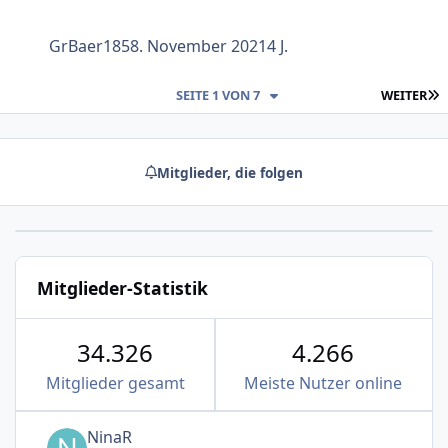
GrBaer185
8. November 2021
4 J.
L
SEITE 1 VON 7
WEITER
Mitglieder, die folgen
Mitglieder-Statistik
34.326
4.266
Mitglieder gesamt
Meiste Nutzer online
NinaR