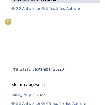
Kinderwunsch & Schwangerschaft
2 Antworten
5 Tsd Aufrufe
Pini1212
12. September 2022
3 J.
Stelara abgesetzt
Stelara abgesetzt
butzy
,
29. Juni 2022
5 Antworten
4,9 Tsd Aufrufe