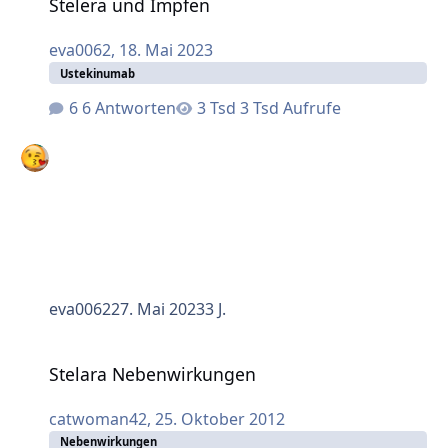
Stelera und Impfen
eva0062
,
18. Mai 2023
Ustekinumab
6 Antworten
3 Tsd Aufrufe
eva0062
27. Mai 2023
3 J.
Stelara Nebenwirkungen
Stelara Nebenwirkungen
catwoman42
,
25. Oktober 2012
Nebenwirkungen