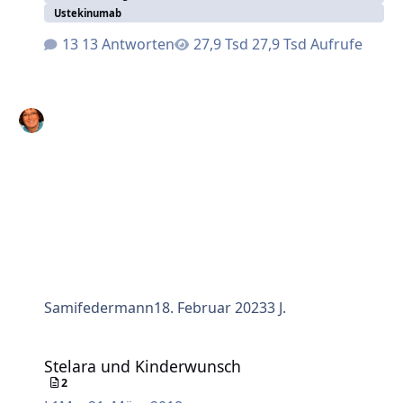
Ustekinumab
13 Antworten
27,9 Tsd Aufrufe
Samifedermann
18. Februar 2023
3 J.
Stelara und Kinderwunsch
Stelara und Kinderwunsch
2