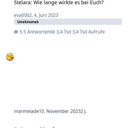
Stelara: Wie lange wirkte es bei Euch?
eva0062
,
4. Juni 2023
Ustekinumab
5 Antworten
3,4 Tsd Aufrufe
marmelade
10. November 2023
2 J.
Stelera und Impfen