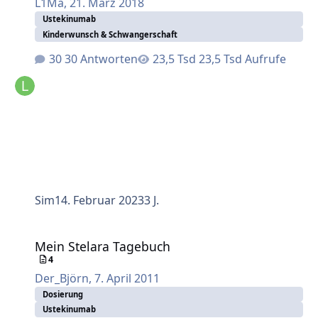
L1Ma
,
21. März 2018
Ustekinumab
Kinderwunsch & Schwangerschaft
30 Antworten
23,5 Tsd Aufrufe
Sim
14. Februar 2023
3 J.
Mein Stelara Tagebuch
Mein Stelara Tagebuch
4
Der_Björn
,
7. April 2011
Dosierung
Ustekinumab