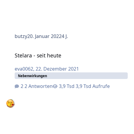
butzy
20. Januar 2022
4 J.
Stelara - seit heute
Stelara - seit heute
eva0062
,
22. Dezember 2021
Nebenwirkungen
2 Antworten
3,9 Tsd Aufrufe