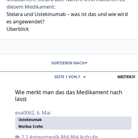
diesem Medikament:
Stelara und Ustekinumab – was ist das und wie wird
es angewendet?
Überblick
SORTIEREN NACH
L
SEITE 1 VON 7
WEITER
Wie merkt man das das Medikament nach lässt
Wie merkt man das das Medikament nach
lässt
eva0062
,
6. Mai
Ustekinumab
Morbus Crohn
2 Antworten
864 Aufrufe