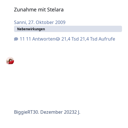
Zunahme mit Stelara
Zunahme mit Stelara
Sanni
,
27. Oktober 2009
Nebenwirkungen
11 Antworten
21,4 Tsd Aufrufe
BiggieRT
30. Dezember 2023
2 J.
Stelara: Wie lange wirkte es bei Euch?