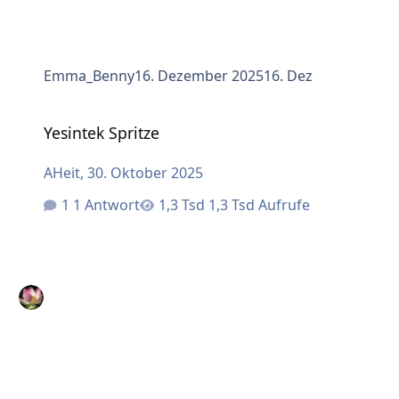
Emma_Benny
16. Dezember 2025
16. Dez
Yesintek Spritze
Yesintek Spritze
AHeit
,
30. Oktober 2025
1 Antwort
1,3 Tsd Aufrufe