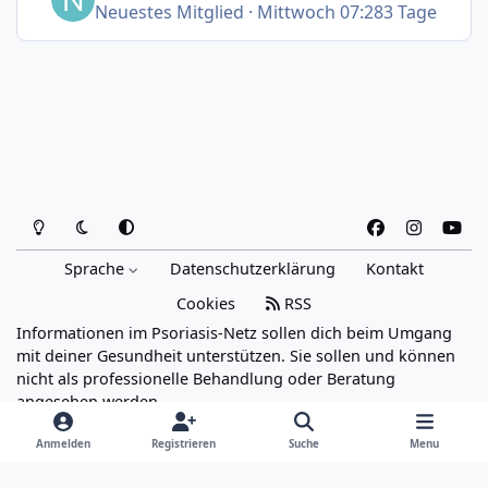
Neuestes Mitglied
·
Mittwoch 07:28
3 Tage
Heller Modus
Dunkler Modus
Systemeinstellung
f
i
y
a
n
o
Sprache
Datenschutzerklärung
Kontakt
c
s
u
e
t
t
Cookies
RSS
b
a
u
Informationen im Psoriasis-Netz sollen dich beim Umgang
o
g
b
mit deiner Gesundheit unterstützen. Sie sollen und können
o
r
e
nicht als professionelle Behandlung oder Beratung
angesehen werden.
k
a
Powered by
Invision Community
m
Anmelden
Registrieren
Suche
Menu