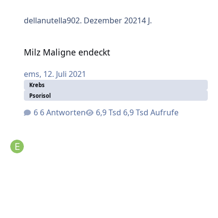
dellanutella90
2. Dezember 2021
4 J.
Milz Maligne endeckt
Milz Maligne endeckt
ems
,
12. Juli 2021
Krebs
Psorisol
6 Antworten
6,9 Tsd Aufrufe