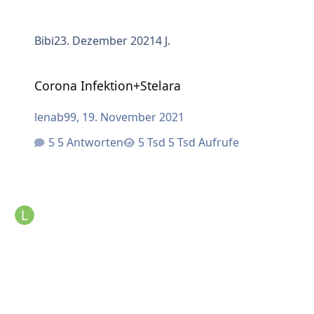
Bibi
23. Dezember 2021
4 J.
Corona Infektion+Stelara
Corona Infektion+Stelara
lenab99
,
19. November 2021
5 Antworten
5 Tsd Aufrufe