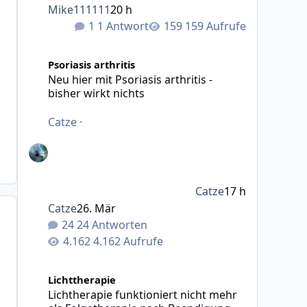
Mike111111
20 h
1 Antwort
159 Aufrufe
Neu hier mit Psoriasis arthritis - bisher wirkt nichts
Psoriasis arthritis
Neu hier mit Psoriasis arthritis -
bisher wirkt nichts
Catze
·
Catze
17 h
Catze
26. Mär
24 Antworten
4.162 Aufrufe
Lichtherapie funktioniert nicht mehr als Folgetherapie
Lichttherapie
Lichtherapie funktioniert nicht mehr