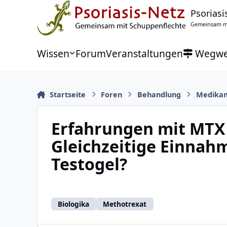
Zu Inhalt springen
Psoriasi
Gemeinsam mi
Wissen
Forum
Veranstaltungen
Wegwe
Startseite
Foren
Behandlung
Medika
Erfahrungen mit MTX 
Gleichzeitige Einnah
Testogel?
Biologika
Methotrexat