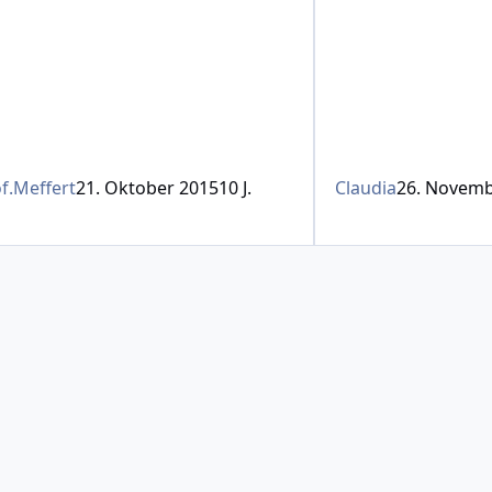
f.Meffert
21. Oktober 2015
10 J.
Claudia
26. Novemb