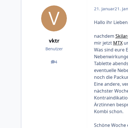
21. Januar
21. Ja
Hallo ihr Lieben
nachdem
Skila
vktr
mir jetzt
MTX
un
Benutzer
Was sind eure E
Nebenwirkungen 
4
Tablette abend
Beiträge
eventuelle Nebe
noch die Packu
Eine andere, ve
nächster Woche 
Kontraindikatio
Ärztinnen bespr
Kombi schon.
Schöne Woche 