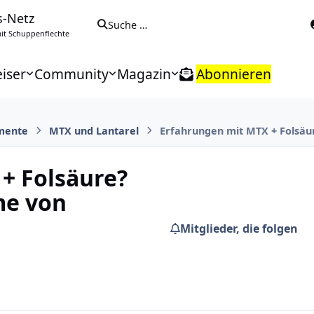
s-Netz
Suche …
t Schuppenflechte
iser
Community
Magazin
Abonnieren
mente
MTX und Lantarel
Erfahrungen mit MTX + Folsäur
+ Folsäure?
me von
Mitglieder, die folgen