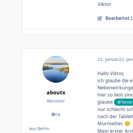
Viktor
Bearbeitet (
22. Januar
22. Jan
Hallo Viktor,
ich glaube die 
Nebenwirkungen
aboutx
hier so liest s
Benutzer
glaube
@Tenor
nur schlecht sc
16
nach der Tablett
Beiträge
Murmeltier.
🙂
aus Berlin
Mein erster Arz