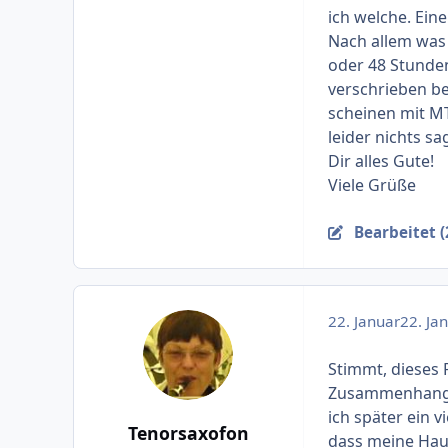
ich welche. Ein
Nach allem was 
oder 48 Stunden
verschrieben b
scheinen mit M
leider nichts sa
Dir alles Gute!
Viele Grüße
Bearbeitet (
22. Januar
22. Jan
Stimmt, dieses 
Zusammenhang m
ich später ein 
Tenorsaxofon
dass meine Hau