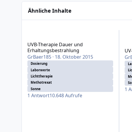
Ähnliche Inhalte
UVB-Therapie Dauer und Erhaltungsbestrahlung
UV-Th
UVB-Therapie Dauer und
Erhaltungsbestrahlung
UV
GrBaer185
·
18. Oktober 2015
Gr
Dosierung
La
Laborwerte
Li
Lichttherapie
Me
Methotrexat
So
1
A
Sonne
1
Antwort
10.648
Aufrufe