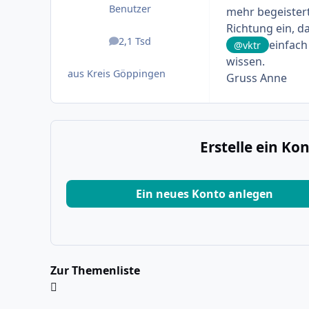
Benutzer
mehr begeistert
Richtung ein, d
2,1 Tsd
einfach
Beiträge
@vktr
wissen.
aus Kreis Göppingen
Gruss Anne
Erstelle ein K
Ein neues Konto anlegen
Zur Themenliste