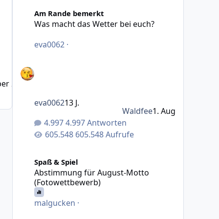
Was macht das Wetter bei euch?
Am Rande bemerkt
Was macht das Wetter bei euch?
eva0062
·
er 2022
3 J.
eva0062
13 J.
Waldfee
1. Aug
4.997 Antworten
605.548 Aufrufe
Abstimmung für August-Motto (Fotowettbewerb)
Spaß & Spiel
Abstimmung für August-Motto
(Fotowettbewerb)
malgucken
·