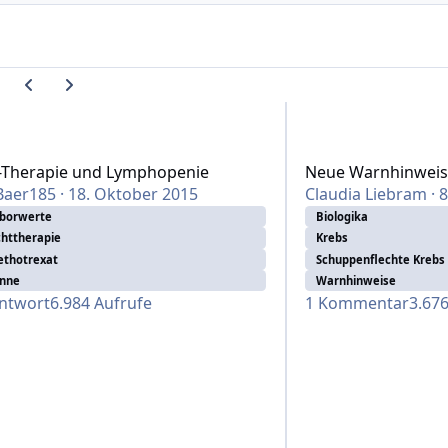
Vorherige Karussell-Folie
Nächste Karussell-Folie
erapie und Lymphopenie
Neue Warnhinweise fü
-Therapie und Lymphopenie
Neue Warnhinweise
Baer185
·
18. Oktober 2015
Claudia Liebram
·
8
borwerte
Biologika
chttherapie
Krebs
thotrexat
Schuppenflechte Krebs
nne
Warnhinweise
ntwort
6.984
Aufrufe
1
Kommentar
3.67