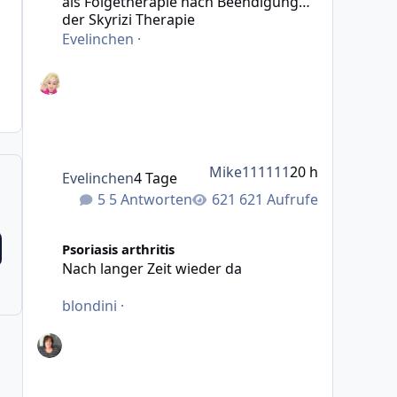
als Folgetherapie nach Beendigung
der Skyrizi Therapie
Evelinchen
·
Mike111111
20 h
Evelinchen
4 Tage
5 Antworten
621 Aufrufe
Nach langer Zeit wieder da
Psoriasis arthritis
Nach langer Zeit wieder da
blondini
·