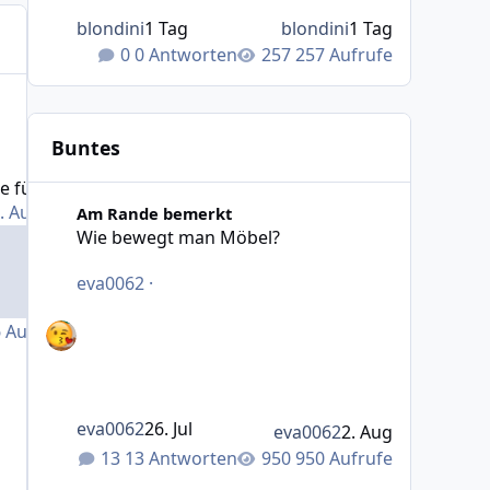
blondini
1 Tag
blondini
1 Tag
0 Antworten
257 Aufrufe
r Biologics
Buntes
 für Biologics
Wie bewegt man Möbel?
. August 2009
Am Rande bemerkt
Wie bewegt man Möbel?
eva0062
·
6
Aufrufe
eva0062
26. Jul
eva0062
2. Aug
13 Antworten
950 Aufrufe