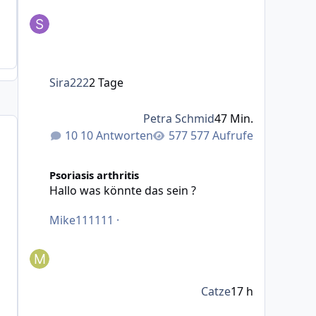
Sira222
2 Tage
Petra Schmid
47 Min.
10 Antworten
577 Aufrufe
Hallo was könnte das sein ?
Psoriasis arthritis
Hallo was könnte das sein ?
Mike111111
·
Catze
17 h