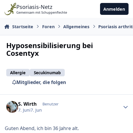
Zu Inhalt springen
Psoriasis-Netz
Anmelden
Gemeinsam mit Schuppenflechte
Startseite
Foren
Allgemeines
Psoriasis arthrit
Hyposensibilisierung bei
Cosentyx
Allergie
Secukinumab
Mitglieder, die folgen
Ersteller-Statistik
S. Wirth
Benutzer
7. Juni
7. Jun
Guten Abend, ich bin 36 Jahre alt.