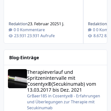
Redaktion
23. Februar 2025
1 J.
Redaktion
1
0 Kommentare
0 Komm
23.931 Aufrufe
8.6
Blog-Einträge
Therapieverlauf und Spritzenintervalle mit Cosentyx®(S
Therapieverlauf und
Spritzenintervalle mit
Cosentyx®(Secukinumab) vom
13.03.2017 bis Dez. 2021
GrBaer185
in
Cosentyx® - Erfahrungen
und Überlegungen zur Therapie mit
Secukinumab