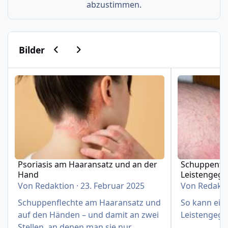
abzustimmen.
Vorherige Karussell-Folie
Nächste Karussell-Folie
Bilder
Psoriasis am Haaransatz und an der Hand
Schuppenflech
Psoriasis am Haaransatz und an der
Schuppenfle
Hand
Leistengeg
Von
Redaktion
·
23. Februar 2025
Von
Redakt
Schuppenflechte am Haaransatz und
So kann eine
auf den Händen – und damit an zwei
Leistengege
Stellen, an denen man sie nur