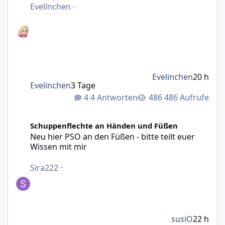
Evelinchen
·
Evelinchen
20 h
Evelinchen
3 Tage
4 Antworten
486 Aufrufe
Neu hier PSO an den Füßen - bitte teilt euer Wissen mit m
Schuppenflechte an Händen und Füßen
Neu hier PSO an den Füßen - bitte teilt euer
Wissen mit mir
Sira222
·
susiO
22 h