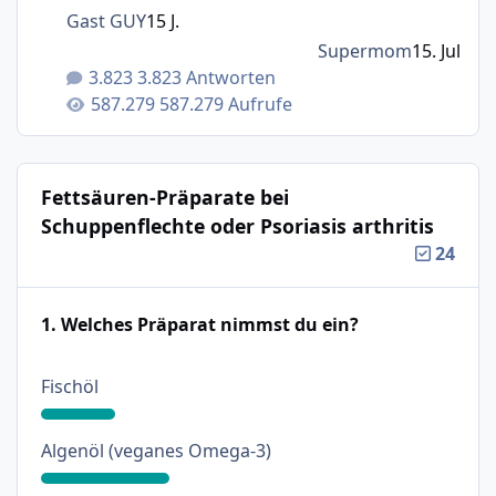
Gast GUY
15 J.
Supermom
15. Jul
3.823 Antworten
587.279 Aufrufe
Fettsäuren-Präparate bei
Schuppenflechte oder Psoriasis arthritis
24
1. Welches Präparat nimmst du ein?
: 18%
Fischöl
: 31%
Algenöl (veganes Omega-3)