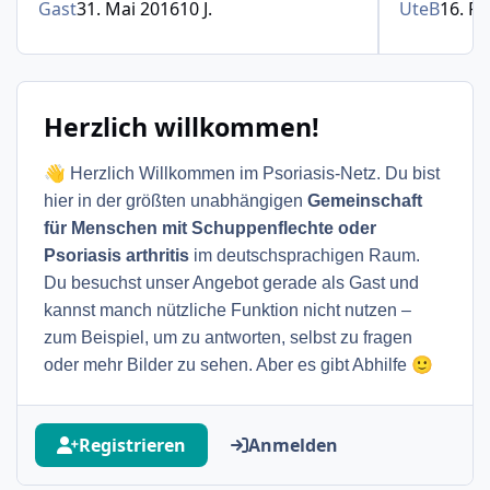
Gast
31. Mai 2016
10 J.
UteB
16. F
Herzlich willkommen!
👋
Herzlich Willkommen im Psoriasis-Netz. Du bist
hier in der größten unabhängigen
Gemeinschaft
für Menschen mit Schuppenflechte oder
Psoriasis arthritis
im deutschsprachigen Raum.
Du besuchst unser Angebot gerade als Gast und
kannst manch nützliche Funktion nicht nutzen –
zum Beispiel, um zu antworten, selbst zu fragen
🙂
oder mehr Bilder zu sehen. Aber es gibt Abhilfe
Registrieren
Anmelden