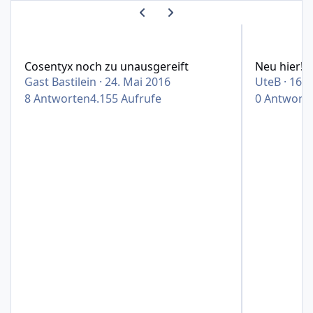
Vorherige Karussell-Folie
Nächste Karussell-Folie
Cosentyx noch zu unausgereift
Neu hier!
Cosentyx noch zu unausgereift
Neu hier!
Gast Bastilein
·
24. Mai 2016
UteB
·
16. 
8
Antworten
4.155
Aufrufe
0
Antwort