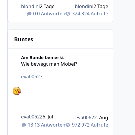
blondini
2 Tage
blondini
2 Tage
0 Antworten
324 Aufrufe
Buntes
Wie bewegt man Möbel?
Am Rande bemerkt
Wie bewegt man Möbel?
eva0062
·
eva0062
26. Jul
eva0062
2. Aug
13 Antworten
972 Aufrufe