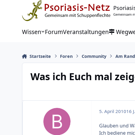
Zu Inhalt springen
Psoriasi
Gemeinsam mi
Wissen
Forum
Veranstaltungen
Wegwe
Startseite
Foren
Community
Am Rand
Was ich Euch mal zeige
5. April 2010
16 J
Glauben und W
Ich bediene mi