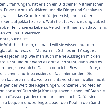
sten Erfahrungen, hat er sich ein Bild seiner Mitmenschen
n. Er versucht aufzuklären und die Dinge und Sachlagen
en, weil es das Grundrecht für jeden ist, ehrlich über
siken aufgeklärt zu sein. Wahrheit tut weh, ist unglaublich,
großer Teil unseres Lebens. Verschließt man sich davor, sind
en oft unausweichlich.
nte Journalist:
ie Wahrheit hören, niemand will sie wissen, nur den
laubt, nur was ein Mensch mit Schlips im TV sagt ist
lebe es jeden Tag, wie man auch meine Aussagen mit den
rgleicht und nur wenn es dort auch steht, dann wird es
mmen, sonst nicht. Das ich deutliche Beweise liefere, die
vollziehen sind, interessiert einfach niemanden. Die
n kapieren nichts, wollen nichts verstehen, wollen nicht
htigen der Welt, die Regierungen, Konzerne und Medien
enn sonst müßten sie ja Konsequenzen ziehen, müßten sie
nsauffassung ändern und ihr Leben auch. Dafür sind sie
ul, zu bequem und zu feige. Lieber den Kopf in den Sand