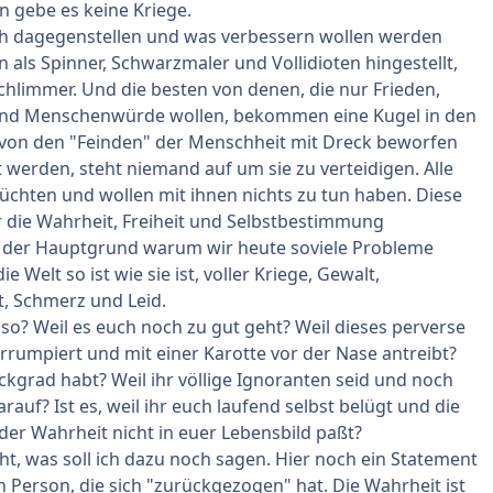
nn gebe es keine Kriege.
ich dagegenstellen und was verbessern wollen werden
n als Spinner, Schwarzmaler und Vollidioten hingestellt,
chlimmer. Und die besten von denen, die nur Frieden,
und Menschenwürde wollen, bekommen eine Kugel in den
 von den "Feinden" der Menschheit mit Dreck beworfen
werden, steht niemand auf um sie zu verteidigen. Alle
üchten und wollen mit ihnen nichts zu tun haben. Diese
ür die Wahrheit, Freiheit und Selbstbestimmung
st der Hauptgrund warum wir heute soviele Probleme
 Welt so ist wie sie ist, voller Kriege, Gewalt,
, Schmerz und Leid.
so? Weil es euch noch zu gut geht? Weil dieses perverse
rumpiert und mit einer Karotte vor der Nase antreibt?
ückgrad habt? Weil ihr völlige Ignoranten seid und noch
rauf? Ist es, weil ihr euch laufend selbst belügt und die
er Wahrheit nicht in euer Lebensbild paßt?
ht, was soll ich dazu noch sagen. Hier noch ein Statement
 Person, die sich "zurückgezogen" hat. Die Wahrheit ist