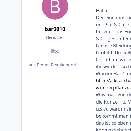
Hallo
Der eine oder a
mit Pso & Co le
bar2010
Ihr wollt das E
Benutzer
& Co gesünder u
Unsere Kleidung
55
Umfeld, Umwelt 
Beiträge
Grund um wütend
aus Berlin, Reinikendorf
ihr wirklich so t
Warum Hanf u
http://alles-sc
wunderpflanze-
Was man von der 
die Konzerne, Mo
u.s.w. warum si
bekommt man nu
das ist es eben
können sehr sch