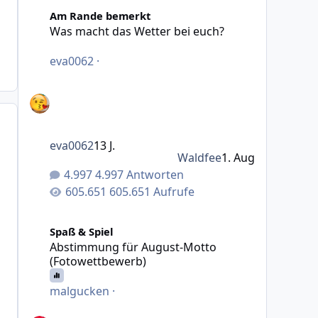
Was macht das Wetter bei euch?
Am Rande bemerkt
Was macht das Wetter bei euch?
eva0062
·
eva0062
13 J.
Waldfee
1. Aug
4.997 Antworten
605.651 Aufrufe
Abstimmung für August-Motto (Fotowettbewerb)
Spaß & Spiel
Abstimmung für August-Motto
(Fotowettbewerb)
malgucken
·