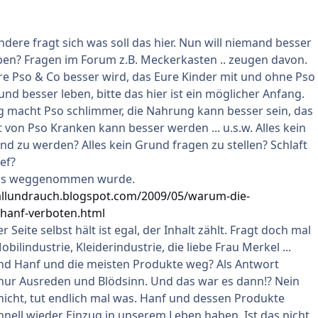
ndere fragt sich was soll das hier. Nun will niemand besser
ben? Fragen im Forum z.B. Meckerkasten .. zeugen davon.
ure Pso & Co besser wird, das Eure Kinder mit und ohne Pso
nd besser leben, bitte das hier ist ein möglicher Anfang.
 macht Pso schlimmer, die Nahrung kann besser sein, das
von Pso Kranken kann besser werden ... u.s.w. Alles kein
 zu werden? Alles kein Grund fragen zu stellen? Schlaft
ief?
ns weggenommen wurde.
hallundrauch.blogspot.com/2009/05/warum-die-
hanf-verboten.html
Seite selbst hält ist egal, der Inhalt zählt. Fragt doch mal
bilindustrie, Kleiderindustrie, die liebe Frau Merkel ...
nd Hanf und die meisten Produkte weg? Als Antwort
r Ausreden und Blödsinn. Und das war es dann!? Nein
 nicht, tut endlich mal was. Hanf und dessen Produkte
nell wieder Einzug in unserem Leben haben. Ist das nicht