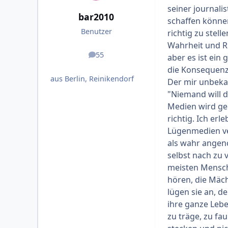
seiner journali
bar2010
schaffen könne
Benutzer
richtig zu stell
Wahrheit und Ri
55
aber es ist ein 
Beiträge
die Konsequenz
aus Berlin, Reinikendorf
Der mir unbekan
"Niemand will d
Medien wird geg
richtig. Ich er
Lügenmedien ve
als wahr angeno
selbst nach zu 
meisten Mensche
hören, die Mäc
lügen sie an, d
ihre ganze Lebe
zu träge, zu fa