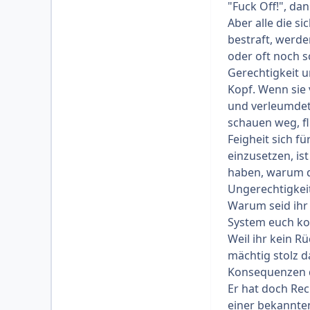
"Fuck Off!", da
Aber alle die s
bestraft, werde
oder oft noch s
Gerechtigkeit 
Kopf. Wenn sie
und verleumdet 
schauen weg, fl
Feigheit sich f
einzusetzen, i
haben, warum die
Ungerechtigkeit
Warum seid ihr 
System euch kor
Weil ihr kein R
mächtig stolz da
Konsequenzen d
Er hat doch Rec
einer bekannten