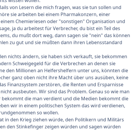
hts wissen wollen.
ls von Lesern die mich fragen, was sie tun sollen und
höre sie arbeiten bei einem Pharmakonzern, einer
einem Chemieriesen oder "sonstigen" Organisation und
age, ja du arbeitest für Verbrecher, du bist ein Teil des
tems, du mußt dort weg, dann sagen sie "nein" das können
zahlen zu gut und sie müßten dann ihren Lebensstandard
len nichts ändern, sie haben sich verkauft, sie bekommen
ndern Schweigegeld für die Verbrechen an denen sie
e den Millionen an Helfershelfern unter uns, könnten die
cher ganz oben nicht ihre Macht über uns ausüben, keine
das Finanzsystem zerstören, die Renten und Ersparnisse
 nicht ausbeuten. Wir sind das Problem. Genau so wie man
ker bekommt die man verdient und die Medien bekommt die
eben wir in einem politischen System das wird verdienen,
 grundgenommen so wollen.
t in den Krieg ziehen würde, den Politikern und Militärs
hlen den Stinkefinger zeigen würden und sagen würden