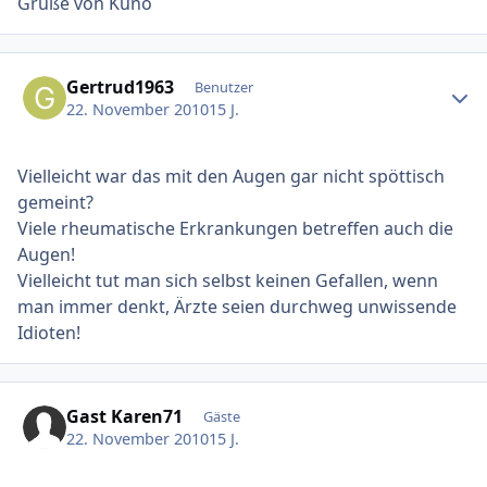
Grüße von Kuno
Ersteller-Statistik
Gertrud1963
Benutzer
22. November 2010
15 J.
Vielleicht war das mit den Augen gar nicht spöttisch
gemeint?
Viele rheumatische Erkrankungen betreffen auch die
Augen!
Vielleicht tut man sich selbst keinen Gefallen, wenn
man immer denkt, Ärzte seien durchweg unwissende
Idioten!
Gast Karen71
Gäste
22. November 2010
15 J.