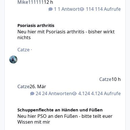
Mike111111
12 h
1 Antwort
114 Aufrufe
Neu hier mit Psoriasis arthritis - bisher wirkt nichts
Psoriasis arthritis
Neu hier mit Psoriasis arthritis - bisher wirkt
nichts
Catze
·
Catze
10 h
Catze
26. Mär
24 Antworten
4.124 Aufrufe
Neu hier PSO an den Füßen - bitte teilt euer Wissen mit m
Schuppenflechte an Händen und Füßen
Neu hier PSO an den Füßen - bitte teilt euer
Wissen mit mir