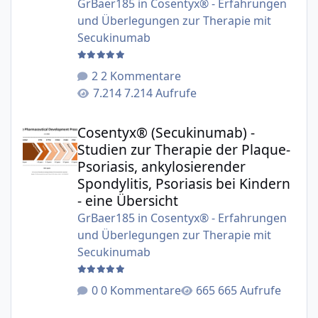
GrBaer185
in
Cosentyx® - Erfahrungen
und Überlegungen zur Therapie mit
Secukinumab
2 Kommentare
7.214 Aufrufe
Cosentyx® (Secukinumab) - Studien zur Therapie der Plaqu
Cosentyx® (Secukinumab) -
Studien zur Therapie der Plaque-
Psoriasis, ankylosierender
Spondylitis, Psoriasis bei Kindern
- eine Übersicht
GrBaer185
in
Cosentyx® - Erfahrungen
und Überlegungen zur Therapie mit
Secukinumab
0 Kommentare
665 Aufrufe
Therapieoptimierung bei Biologika am Beispiel Secukinu