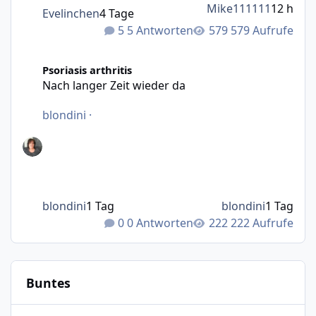
Mike111111
12 h
Evelinchen
4 Tage
5 Antworten
579 Aufrufe
Nach langer Zeit wieder da
Psoriasis arthritis
Nach langer Zeit wieder da
blondini
·
blondini
1 Tag
blondini
1 Tag
0 Antworten
222 Aufrufe
Buntes
Wie bewegt man Möbel?