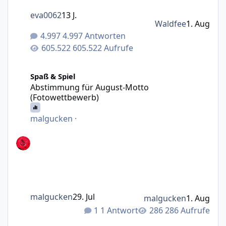
eva0062
13 J.
Waldfee
1. Aug
4.997 Antworten
605.522 Aufrufe
Abstimmung für August-Motto (Fotowettbewerb)
Spaß & Spiel
Abstimmung für August-Motto
(Fotowettbewerb)
malgucken
·
malgucken
29. Jul
malgucken
1. Aug
1 Antwort
286 Aufrufe