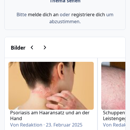
Thema sehen
Bitte
melde dich an
oder
registriere dich
um
abzustimmen.
Vorherige Karussell-Folie
Nächste Karussell-Folie
Bilder
Psoriasis am Haaransatz und an der Hand
Schuppenflech
Psoriasis am Haaransatz und an der
Schuppenfle
Hand
Leistengeg
Von
Redaktion
·
23. Februar 2025
Von
Redakt