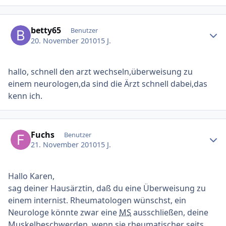
Ersteller-Statistik
betty65
Benutzer
20. November 2010
15 J.
hallo, schnell den arzt wechseln,überweisung zu
einem neurologen,da sind die Ärzt schnell dabei,das
kenn ich.
Ersteller-Statistik
Fuchs
Benutzer
21. November 2010
15 J.
Hallo Karen,
sag deiner Hausärztin, daß du eine Überweisung zu
einem internist. Rheumatologen wünschst, ein
Neurologe könnte zwar eine
MS
ausschließen, deine
Muskelbeschwerden, wenn sie rheumatischer seits