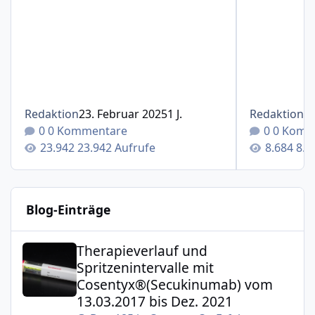
Redaktion
23. Februar 2025
1 J.
Redaktion
1
0 Kommentare
0 Komm
23.942 Aufrufe
8.6
Blog-Einträge
Therapieverlauf und Spritzenintervalle mit Cosentyx®(S
Therapieverlauf und
Spritzenintervalle mit
Cosentyx®(Secukinumab) vom
13.03.2017 bis Dez. 2021