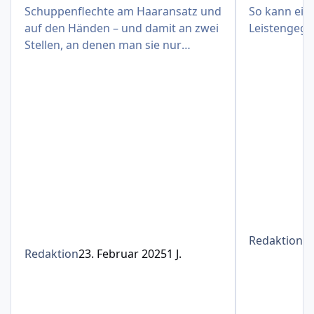
Schuppenflechte am Haaransatz und
So kann eine
auf den Händen – und damit an zwei
Leistengege
Stellen, an denen man sie nur
schwer verbergen kann
Redaktion
1
Redaktion
23. Februar 2025
1 J.