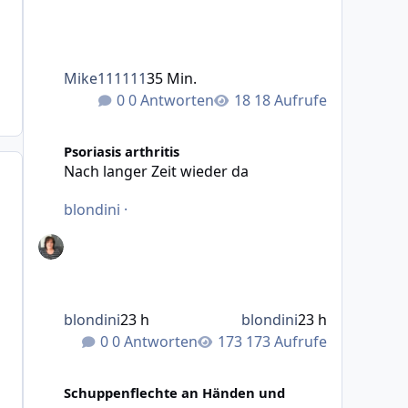
Mike111111
35 Min.
0 Antworten
18 Aufrufe
Nach langer Zeit wieder da
Psoriasis arthritis
Nach langer Zeit wieder da
blondini
·
blondini
23 h
blondini
23 h
0 Antworten
173 Aufrufe
Neu hier PSO an den Füßen - bitte teilt euer Wissen mit 
Schuppenflechte an Händen und