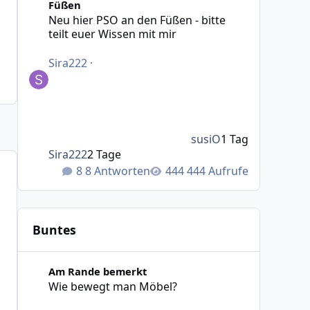
Füßen
Neu hier PSO an den Füßen - bitte
teilt euer Wissen mit mir
Sira222
·
susiO
1 Tag
Sira222
2 Tage
8 Antworten
444 Aufrufe
Buntes
Wie bewegt man Möbel?
Am Rande bemerkt
Wie bewegt man Möbel?