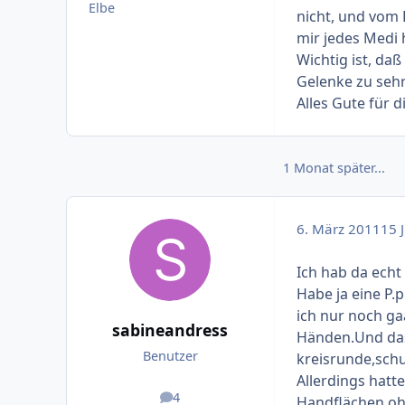
Elbe
nicht, und vom
mir jedes Medi
Wichtig ist, da
Gelenke zu sehr
Alles Gute für d
1 Monat später...
6. März 2011
15 J
Ich hab da echt
Habe ja eine P
ich nur noch ga
sabineandress
Händen.Und das
Benutzer
kreisrunde,schu
Allerdings hatte
4
Handflächen oh
Beiträge