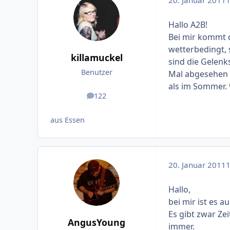
20. Januar 2011
1
Hallo A2B!
Bei mir kommt 
wetterbedingt, 
killamuckel
sind die Gelenk
Benutzer
Mal abgesehen d
als im Sommer.
122
Beiträge
aus Essen
20. Januar 2011
1
Hallo,
bei mir ist es 
Es gibt zwar Zei
AngusYoung
immer.