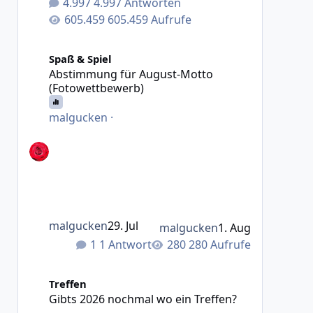
4.997 Antworten
605.459 Aufrufe
Abstimmung für August-Motto (Fotowettbewerb)
Spaß & Spiel
Abstimmung für August-Motto
(Fotowettbewerb)
malgucken
·
malgucken
29. Jul
malgucken
1. Aug
1 Antwort
280 Aufrufe
Gibts 2026 nochmal wo ein Treffen?
Treffen
Gibts 2026 nochmal wo ein Treffen?