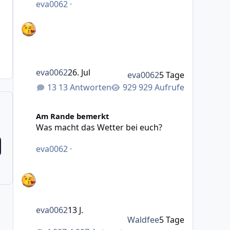
eva0062
·
eva0062
26. Jul
eva0062
5 Tage
13 Antworten
929 Aufrufe
Was macht das Wetter bei euch?
Am Rande bemerkt
Was macht das Wetter bei euch?
eva0062
·
eva0062
13 J.
Waldfee
5 Tage