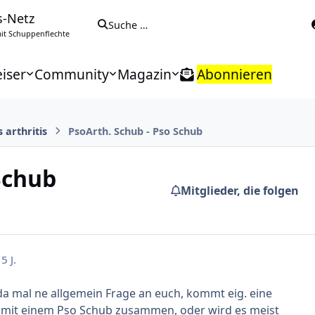
s-Netz
Suche …
t Schuppenflechte
iser
Community
Magazin
Abonnieren
s arthritis
PsoArth. Schub - Pso Schub
Schub
Mitglieder, die folgen
5 J.
 da mal ne allgemein Frage an euch, kommt eig. eine
 mit einem Pso Schub zusammen, oder wird es meist