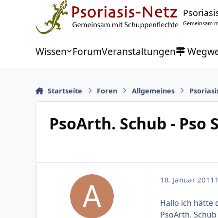
Zu Inhalt springen
Psoriasi
Gemeinsam mi
Wissen
Forum
Veranstaltungen
Wegwe
Startseite
Foren
Allgemeines
Psoriasi
PsoArth. Schub - Pso 
18. Januar 2011
1
Hallo ich hätte
PsoArth. Schub