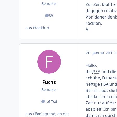
Benutzer
Zur Zeit blüht z
dagegen relativ
39
Von daher denke
Beiträge
rock on,
aus Frankfurt
A.
20. Januar 2011
1
Hallo,
die
PSA
und die 
schübe, Dauer
Fuchs
heftige
PSA
und
Benutzer
Bei mir lädt die
stecke ich in 
1,6 Tsd
Zeit nur auf de
Beiträge
abspielt. Ich b
aus Flämingrand, an der
damit ich durc