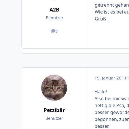
getrennt gehan
A2B
Wie ist es bei e
Benutzer
Gruß
5
Beiträge
19. Januar 2011
1
Hallo!
Also bei mir wa
heftig die Psa,
Petzibär
besser geworden
Benutzer
begonnen, zuers
besser.