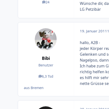
24
Wünsche dir, da
Beiträge
LG Petzibär
19. Januar 2011
1
hallo, A2B -
jeder Körper rea
Gelenken und se
Bibi
Nagelpso, dann 
Benutzer
Ich habe zum Gl
richtig helfen 
6,3 Tsd
es hilft mir sehr
Beiträge
nette Grüsse sen
aus Bremen