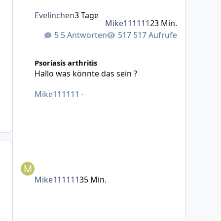
Evelinchen
3 Tage
Mike111111
23 Min.
5 Antworten
517 Aufrufe
Hallo was könnte das sein ?
Psoriasis arthritis
Hallo was könnte das sein ?
Mike111111
·
Mike111111
35 Min.