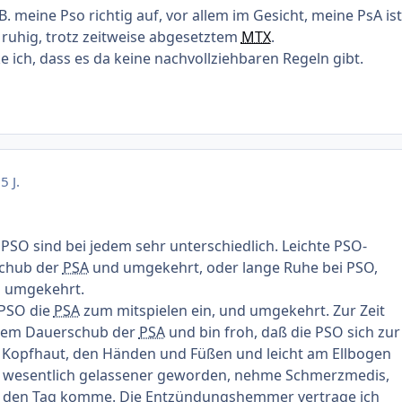
.B. meine Pso richtig auf, vor allem im Gesicht, meine PsA ist
 ruhig, trotz zeitweise abgesetztem
MTX
.
 ich, dass es da keine nachvollziehbaren Regeln gibt.
5 J.
PSO sind bei jedem sehr unterschiedlich. Leichte PSO-
schub der
PSA
und umgekehrt, oder lange Ruhe bei PSO,
 umgekehrt.
 PSO die
PSA
zum mitspielen ein, und umgekehrt. Zur Zeit
einem Dauerschub der
PSA
und bin froh, daß die PSO sich zur
r Kopfhaut, den Händen und Füßen und leicht am Ellbogen
in wesentlich gelassener geworden, nehme Schmerzmedis,
h den Tag komme. Die Entzündungshemmer vertrage ich