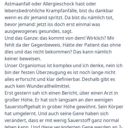
Astmaanfall oder Allergieschock hast oder
meinten das Gegenteil (denen ich allerdings auch nicht
lebensbedrohliche Krampfanfälle, bist du dankbar
mehr vertraue).
wenn es dir jemand spritzt. Da bist du nämlich tot,
- Konntet ihr Veränderungen der Nägel anders als mit
bevor jemand: jetzt iss doch erst einmal was
Fumaderm
behandeln? Oder ist das der letzte
ausgewogenes gesundes, sagt.
Ausweg?
Und das Ganze: das kommt von dem! Wirklich? Mir
- Kann ich Fumaderm eventuell wieder absetzen
fehlt da der Gegenbeweis. Hätte der Patient das ohne
nachdem alles abgeklungen ist und bei neu
dies und das nicht bekommen? Das kann nämlich
auftretenden Schüben dann wieder versuchen, mit
keiner beweisen.
Cremés ein komplettes Ausbrechen zu verhindern?
Unser Organismus ist komplex und ich denke, nein ich
- Was sind die stärksten Cremés, die ihr kennt?
bin der festen Überzeugung es ist noch lange nicht
- Was sagt ihr zu "Dermatop" (eventuell
alles erforscht und klar definierbar. Deshalb gibt es
Äquvalenzpräparat zu Daivonex?) und "Silkis"? Die
auch kein Wunderallheilmittel.
(vermutlichen?) Austauschprodukte konnten mir ja
Erst gestern sah ich einen Bericht, über einen Arzt in
nicht helfen..
großer Höhe. Er hat sich langsam an den wenigen
- Was hilft euch außerhalb der üblichen Medikamente
Sauerstoffgehalt in grober Höhe gewöhnt. Sein Körper
beim Kampf gegen die Psoriasis? Sport, Bewegung,
hat umgelernt. Und auch seine Gene haben sich
bestimmte Nahrungsmittel oder Beschäftigungen?
verändert, dass er mit wenig Sauerstoff ganz normal
- Wie färbt ihr eure Haare mit Psoriasis?
leben kann. Und diese veränderten Gene werden an 2-