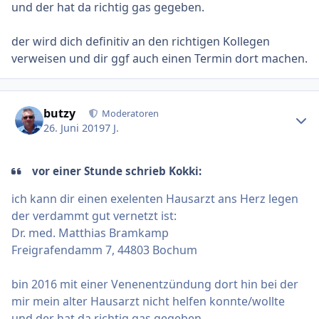
und der hat da richtig gas gegeben.
der wird dich definitiv an den richtigen Kollegen
verweisen und dir ggf auch einen Termin dort machen.
Ersteller-Statistik
butzy
Moderatoren
26. Juni 2019
7 J.
vor einer Stunde schrieb Kokki:
ich kann dir einen exelenten Hausarzt ans Herz legen
der verdammt gut vernetzt ist:
Dr. med. Matthias Bramkamp
Freigrafendamm 7, 44803 Bochum
bin 2016 mit einer Venenentzündung dort hin bei der
mir mein alter Hausarzt nicht helfen konnte/wollte
und der hat da richtig gas gegeben.