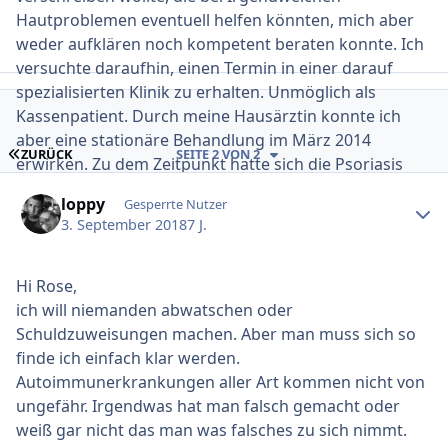
Hautproblemen eventuell helfen könnten, mich aber
weder aufklären noch kompetent beraten konnte. Ich
versuchte daraufhin, einen Termin in einer darauf
spezialisierten Klinik zu erhalten. Unmöglich als
Kassenpatient. Durch meine Hausärztin konnte ich
aber eine stationäre Behandlung im März 2014
ERSTE SEITE
ZURÜCK
SEITE 2 VON 2
erwirken. Zu dem Zeitpunkt hatte sich die Psoriasis
Ersteller-Statistik
bereits auf meine Hände, Füße, Beine und meine
loppy
Gesperrte Nutzer
Intimzone sowie meine Kopfhaut ausgebreitet.
3. September 2018
7 J.
Der Krankenhausaufenthalt war der Horror. Man
wurde menschenunwürdig behandelt (wenn man
überhaupt behandelt wurde, der Begriff ist noch sehr
Hi Rose,
nett ausgdrückt). Die Assistenzärzte, die teilweise
ich will niemanden abwatschen oder
noch nichtmal richtig Deutsch konnten, sagten
Schuldzuweisungen machen. Aber man muss sich so
wörtlich es sei "lächerlich, dass ich mit so einem
finde ich einfach klar werden.
"geringen" Befall statinär dort" wäre und dass es
Autoimmunerkrankungen aller Art kommen nicht von
"peinlich" wäre, dass die anderen Hautärzte mir nicht
ungefähr. Irgendwas hat man falsch gemacht oder
helfen konnten. Das war ein Eigentor, da mir im
weiß gar nicht das man was falsches zu sich nimmt.