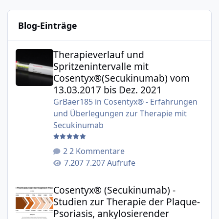
Blog-Einträge
Therapieverlauf und Spritzenintervalle mit Cosentyx®(S
Therapieverlauf und
Spritzenintervalle mit
Cosentyx®(Secukinumab) vom
13.03.2017 bis Dez. 2021
GrBaer185
in
Cosentyx® - Erfahrungen
und Überlegungen zur Therapie mit
Secukinumab
2 Kommentare
7.207 Aufrufe
Cosentyx® (Secukinumab) - Studien zur Therapie der Plaqu
Cosentyx® (Secukinumab) -
Studien zur Therapie der Plaque-
Psoriasis, ankylosierender