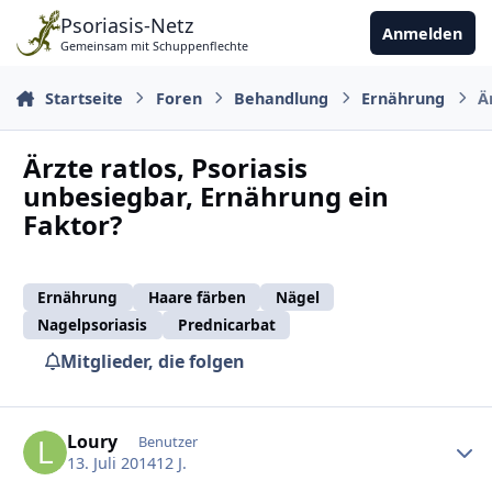
Zu Inhalt springen
Psoriasis-Netz
Anmelden
Gemeinsam mit Schuppenflechte
Startseite
Foren
Behandlung
Ernährung
Ä
Ärzte ratlos, Psoriasis
unbesiegbar, Ernährung ein
Faktor?
Ernährung
Haare färben
Nägel
Nagelpsoriasis
Prednicarbat
Mitglieder, die folgen
Ersteller-Statistik
Loury
Benutzer
13. Juli 2014
12 J.