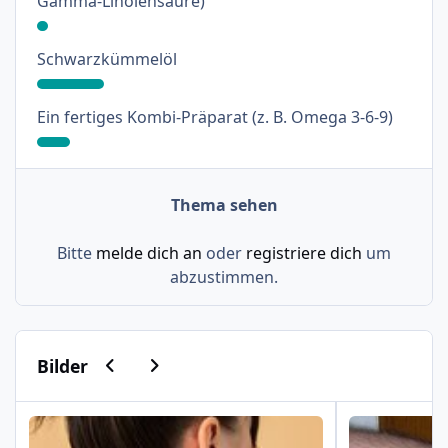
Gamma-Linolensäure)
: 18%
Schwarzkümmelöl
: 9%
Ein fertiges Kombi-Präparat (z. B. Omega 3-6-9)
Thema sehen
Bitte
melde dich an
oder
registriere dich
um
abzustimmen.
Vorherige Karussell-Folie
Nächste Karussell-Folie
Bilder
Psoriasis am Haaransatz und an der Hand
Schuppenflech