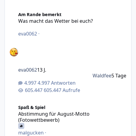
Was macht das Wetter bei euch?
Am Rande bemerkt
Was macht das Wetter bei euch?
eva0062
·
eva0062
13 J.
Waldfee
5 Tage
4.997 Antworten
605.447 Aufrufe
Abstimmung für August-Motto (Fotowettbewerb)
Spaß & Spiel
Abstimmung für August-Motto
(Fotowettbewerb)
malgucken
·