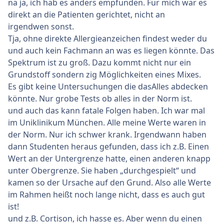
na ja, ich hab es anders empfunden. Für mich war es
dass das im Brief stand) und als ich verneinte, hat sie
direkt an die Patienten gerichtet, nicht an
ihn mir trotzdem schweigend übergeben, ohne den
irgendwen sonst.
Fehler zu erwähnen. Ob meine anderen Werte echt
Tja, ohne direkte Allergieanzeichen findest weder du
sind, konnte nie geklärt werden. Das Statement des
und auch kein Fachmann an was es liegen könnte. Das
Krankenhauses dazu: "Tja, da kann man jetzt auch
Spektrum ist zu groß. Dazu kommt nicht nur ein
nichts mehr machen."
Grundstoff sondern zig Möglichkeiten eines Mixes.
Kleiner Rat am Rande: Bitte liebe Leute, besucht
Es gibt keine Untersuchungen die dasAlles abdecken
niemals das Josef Hospital in Bochum. Dieser Haufen
könnte. Nur grobe Tests ob alles in der Norm ist.
von gebrochen sprechenden "Ärzten" ist an
und auch das kann fatale Folgen haben. Ich war mal
Inkompetenz ist nicht zu übertreffen. Sowas habe ich
im Uniklinikum München. Alle meine Werte waren in
noch nie erlebt. Über den Aufenthalt könnte ich ein
der Norm. Nur ich schwer krank. Irgendwann haben
Buch schreiben... und es wäre eine Horror Story.
dann Studenten heraus gefunden, dass ich z.B. Einen
Wert an der Untergrenze hatte, einen anderen knapp
Aber ich schweife ab... hier sind meine Fragen an euch.
unter Obergrenze. Sie haben „durchgespielt“ und
Es würde mir viel bedeuten, wenn mir endlich jemand
kamen so der Ursache auf den Grund. Also alle Werte
helfen könnte nach den vielen Enttäuschungen.
im Rahmen heißt noch lange nicht, dass es auch gut
ist!
- Hat eine Ernährungsumstellung euch geholfen? Ich
und z.B. Cortison, ich hasse es. Aber wenn du einen
habe gelesen, dass es helfen könnte, die Ärzte