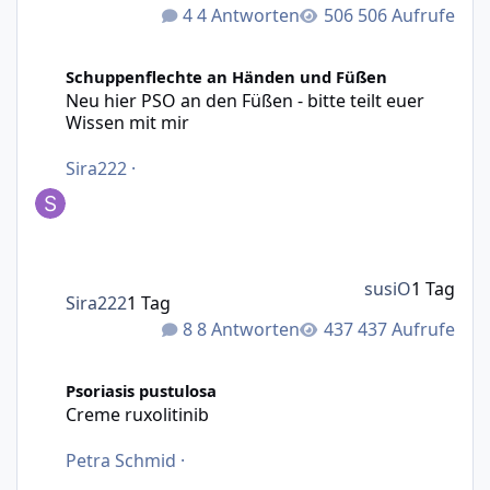
4 Antworten
506 Aufrufe
Neu hier PSO an den Füßen - bitte teilt euer Wissen mit m
Schuppenflechte an Händen und Füßen
Neu hier PSO an den Füßen - bitte teilt euer
Wissen mit mir
Sira222
·
susiO
1 Tag
Sira222
1 Tag
8 Antworten
437 Aufrufe
Creme ruxolitinib
Psoriasis pustulosa
Creme ruxolitinib
Petra Schmid
·