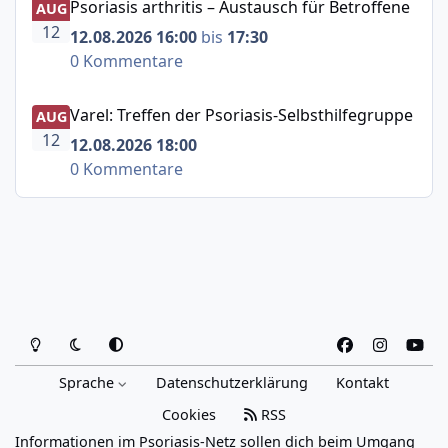
Psoriasis arthritis – Austausch für Betroffene
AUG
12
12.08.2026 16:00
bis
17:30
0 Kommentare
Varel: Treffen der Psoriasis-Selbsthilfegruppe
Varel: Treffen der Psoriasis-Selbsthilfegruppe
AUG
12
12.08.2026 18:00
0 Kommentare
Heller Modus
Dunkler Modus
Systemeinstellung
f
i
y
a
n
o
Sprache
Datenschutzerklärung
Kontakt
c
s
u
e
t
t
Cookies
RSS
b
a
u
Informationen im Psoriasis-Netz sollen dich beim Umgang