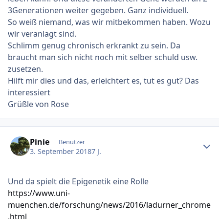
- Wie wascht ihr eure Haare mit Psoriasis?
3Generationen weiter gegeben. Ganz individuell.
- Wie pflegt ihr die betroffenen Stellen generell
So weiß niemand, was wir mitbekommen haben. Wozu
(außerhalb der direkten Behandlung)?
wir veranlagt sind.
- Wie enthaart ihr eure Beine mit Psoriasis?
Schlimm genug chronisch erkrankt zu sein. Da
- Kennt ihr gute Hautärzte für Kassenpatienten in
braucht man sich nicht noch mit selber schuld usw.
Bochum und Umgebung?
zusetzen.
Hilft mir dies und das, erleichtert es, tut es gut? Das
Ich freue mich auf eure Antworten! Vielen Dank im
interessiert
Voraus!
Grüßle von Rose
Eure Loury
Ersteller-Statistik
Pinie
Benutzer
3. September 2018
7 J.
Und da spielt die Epigenetik eine Rolle
https://www.uni-
muenchen.de/forschung/news/2016/ladurner_chrome
.html