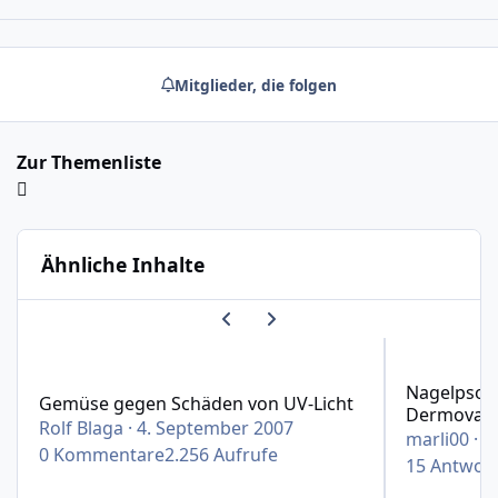
Mitglieder, die folgen
Zur Themenliste
Ähnliche Inhalte
Vorherige Karussell-Folie
Nächste Karussell-Folie
Gemüse gegen Schäden von UV-Licht
Nagelpsorias
Nagelpsori
Gemüse gegen Schäden von UV-Licht
Dermovate
Rolf Blaga
·
4. September 2007
marli00
·
8
0
Kommentare
2.256
Aufrufe
15
Antwor