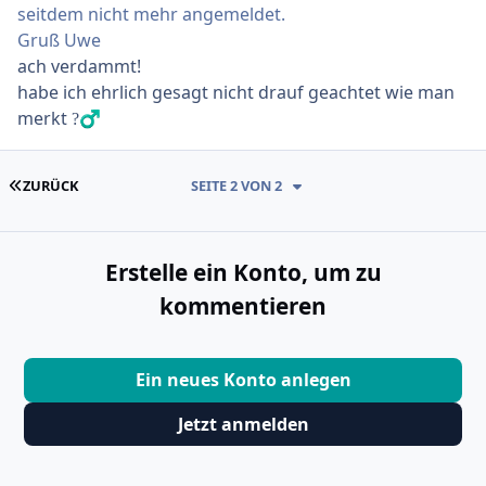
seitdem nicht mehr angemeldet.
Gruß Uwe
ach verdammt!
habe ich ehrlich gesagt nicht drauf geachtet wie man
merkt
?‍♂️
ERSTE SEITE
ZURÜCK
SEITE 2 VON 2
Erstelle ein Konto, um zu
kommentieren
Ein neues Konto anlegen
Jetzt anmelden