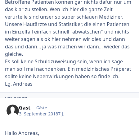
Krankenhaus auch keiner helfen konnte. Mir wurde
Betroffene Patienten können gar nichts dafür, nur um
Folgendes verordnet:
das klar zu stellen. Wen ich hier die ganze Zeit
Eine Cremé, die mit F beginnt (leider habe ich den
verurteile sind unser so super schlauen Mediziner.
Namen vergessen) morgens und
Daivonex
abends.
Unsere Hautärzte und Statistiker, die einen Patienten
Lustigerweise steht im Krankenhausbrief, dass eine
im Einzelfall einfach schnell "abwatschen" und nichts
Behandlung mit völlig anderen Medikamenten
weiter sagen als ok hier nehmen wir dies und dann
fortgeführt werden soll, die ich im Krankenhaus nie
das und dann... ja was machen wir dann... wieder das
erhalten habe und von denen ich noch nie etwas
gleiche.
gehört habe.
Es soll keine Schuldzuweisung sein, wenn ich sage
Und zwar " Dermatop Fettsalbe" abends und "Silkis
man soll mal nachdenken. Ein medizinisches Präperat
Salbe" morgens. Ich hoffe, es handelt sich um
sollte keine Nebenwirkungen haben so finde ich.
Austauschprodukte, aber da die Hälfte meines Briefes
Lg, Andreas
fehlerhaft ist, will ich mich lieber nicht darauf
verlassen.
Des Weiteren wurden meine Werte vertauscht und in
Gast
Gäste
meinem Brief steht irgendwas von
3. September 2018
7 J.
Urinuntersuchungen - ich habe nie Urin abgegeben.
Die Ärztin hat sogar nochmal gefragt nach dem Urin
Hallo Andreas,
bei der Übergabe des fertigen briefs (sie wusste also,