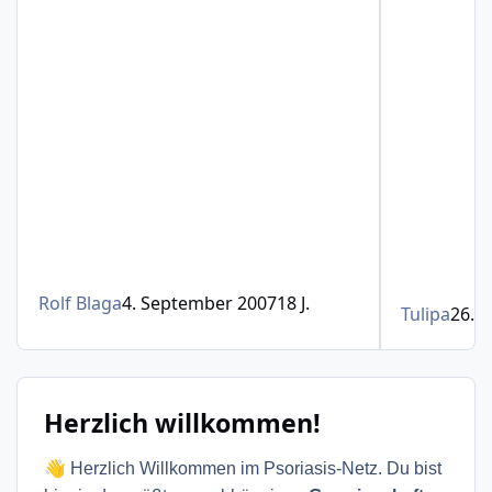
Rolf Blaga
4. September 2007
18 J.
Tulipa
26. 
Herzlich willkommen!
👋
Herzlich Willkommen im Psoriasis-Netz. Du bist